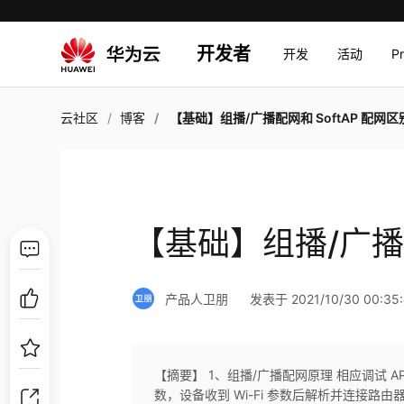
开发者
开发
活动
P
云社区
博客
【基础】组播/广播配网和 SoftAP 配网区
【基础】组播/广播配
产品人卫朋
发表于 2021/10/30 00:35:
【摘要】 1、组播/广播配网原理 相应调试 AP
数，设备收到 Wi-Fi 参数后解析并连接路由器，实