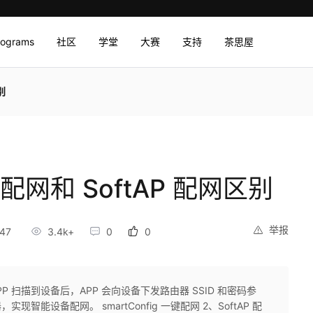
rograms
社区
学堂
大赛
支持
茶思屋
别
网和 SoftAP 配网区别
举报
47
3.4k+
0
0
P 扫描到设备后，APP 会向设备下发路由器 SSID 和密码参
现智能设备配网。 smartConfig 一键配网 2、SoftAP 配