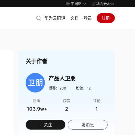
中国站
华为云App
华为云码道
文档
登录
注册
关于作者
产品人卫朋
博客：
230
粉丝：
12
阅读
获赞
评论
103.9w+
2
1
+ 关注
发消息