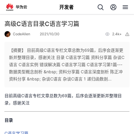
开发者
返
高级C语言目录C语言学习篇
回
CodeAllen
2021/10/30
2.4k+
举
报
【摘要】 目前高级C语言专栏文章总数为69篇，后序会逐渐更
新并整理目录，感谢关注 目录 C语言学习篇 资料分享篇 杂谈C
语言 C语言实例 错误解决篇 C语言学习篇 C语言学习第1篇---
个
数据类型概念剖析 &nbsp; 资料分享篇 C语言深度剖析 陈正冲
资料分享 &nbsp; 杂谈C语言 杂谈C语言 1 递归函数剖...
我
人
目前高级C语言专栏文章总数为69篇，后序会逐渐更新并整理目
我
的
主
录，感谢关注
我
的
开
页
目录
我
的
开
发
C语言学习篇