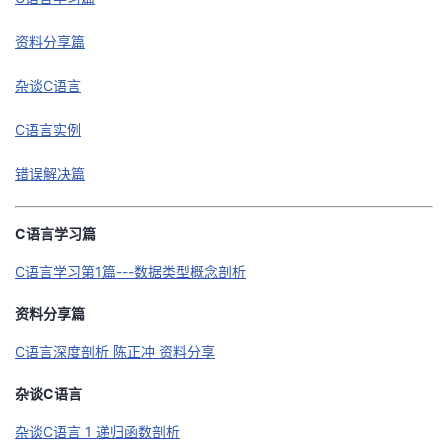
的
Programs
发
者
资料分享篇
支
者
我
杂谈C语言
持
C语言实例
学
的
我
错误解决篇
我
堂
博
的
我
的
我
客
论
的
我
我
C语言学习篇
C语言学习第1篇---数据类型概念剖析
技
的
坛
圈
的
我
的
我
资料分享篇
术
云
子
直
的
我
课
的
我
C语言深度剖析 陈正冲 资料分享
支
声
播
活
的
程
认
的
我
杂谈C语言
持
建
动
关
证
实
的
杂谈C语言 1 递归函数剖析