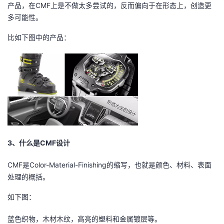
产品，在CMF上是不做太多尝试的，反而偏向于在形态上，创造更
我
注
的
开
多可能性。
的
Programs
发
比如下图中的产品：
支
者
持
学
我
堂
的
我
我
3、什么是CMF设计
技
的
的
我
CMF是Color-Material-Finishing的缩写，也就是颜色、材料、表面
处理的概括。
术
云
课
的
我
如下图：
支
声
程
认
的
我
蓝色织物，木材木纹，高亮的塑料和金属镀层等。