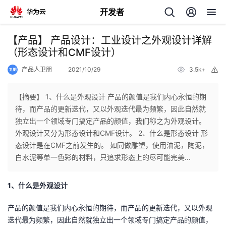
开发者
返
【产品】 产品设计：工业设计之外观设计详解
回
（形态设计和CMF设计）
产品人卫朋
2021/10/29
3.5k+
举
报
【摘要】 1、什么是外观设计 产品的颜值是我们内心永恒的期
待，而产品的更新迭代，又以外观迭代最为频繁，因此自然就
个
独立出一个领域专门搞定产品的颜值，我们称之为外观设计。
外观设计又分为形态设计和CMF设计。 2、什么是形态设计 形
我
人
态设计是在CMF之前发生的。 如同做雕塑，使用油泥，陶泥，
白水泥等单一色彩的材料，只追求形态上的尽可能完美...
的
主
1、什么是外观设计
开
页
产品的颜值是我们内心永恒的期待，而产品的更新迭代，又以外观
发
迭代最为频繁，因此自然就独立出一个领域专门搞定产品的颜值，