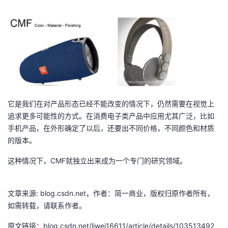
持
建
证
实
的
议
验
收
藏
它是我们在对产品形态已经不能改变的情况下，仍然需要在视觉上
追求更多可能性的方式。在消费电子类产品中应用尤其广泛，比如
手机产品，在外形确定了以后，还要出不同价格，不同颜色和材质
的版本。
这种情况下，CMF就独立出来成为一个专门的研究领域。
文章来源: blog.csdn.net，作者：简一商业，版权归原作者所有，
如需转载，请联系作者。
原文链接：blog.csdn.net/liwei16611/article/details/103513492