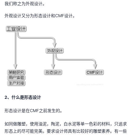
我们称之为外观设计。
者
外观设计又分为形态设计和CMF设计。
我
的
我
博
的
我
客
论
的
我
坛
圈
的
我
2、什么是形态设计
子
直
的
我
形态设计是在CMF之前发生的。
我
播
活
的
如同做雕塑，使用油泥，陶泥，白水泥等单一色彩的材料，只追求
我
动
关
的
形态上的尽可能完美。要求设计师具有比较好的雕塑素养。有一些