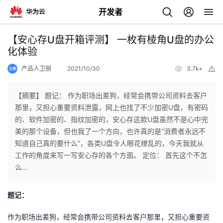
开发者
返
【安心存U盘开箱评测】 一枚有棱角U盘的办公
回
化体验
产品人卫朋
2021/10/30
3.7k+
举
报
【摘要】 题记： 作为职场出差狗，经常会携带公司资料去客户
那里，又担心重要资料泄露，网上也找了不少加密U盘，有密码
个
的、软件加密的、指纹加密的，安心存这款U盘虽然不是心中完
美的那个设备，但也我了一个方向，也许真的是“消费者永远不
我
人
知道自己真的要什么”，各类U盘令人眼花缭乱的，今天我就从
工作的角度来写一写安心存的各个方面。 定位： 首先这个不怎
的
主
么...
开
页
题记：
发
作为职场出差狗，经常会携带公司资料去客户那里，又担心重要资