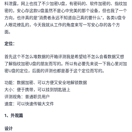
料泄露，网上也找了不少加密U盘，有密码的、软件加密的、指纹加
者
密的，安心存这款U盘虽然不是心中完美的那个设备，但也我了一个
方向，也许真的是“消费者永远不知道自己真的要什么”，各类U盘令
人眼花缭乱的，今天我就从工作的角度来写一写安心存的各个方
我
面。
的
我
定位：
博
的
我
首先这个不怎么堆数据的开箱评测我是希望给不怎么会看数据又想
了解指纹加密U盘的朋友而写的。所以有必要先来说一下我心里对加
客
论
的
我
密U盘的定位，后面的评测也都是基于这个定位而写的。
坛
圈
的
我
功能：数据加密、可以方便又安全地解锁数据
大小：便于携带，可以挂到钥匙链上
子
直
的
我
评测视角：普通职员用户
速度：可以快速传输大文件
我
播
活
的
1、外观篇
我
动
关
的
设计