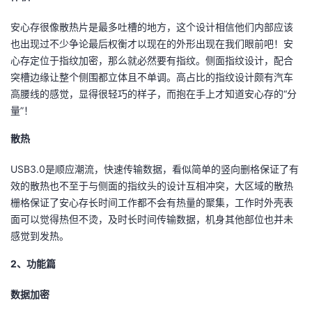
持
建
证
实
的
安心存很像散热片是最多吐槽的地方，这个设计相信他们内部应该
议
验
收
也出现过不少争论最后权衡才以现在的外形出现在我们眼前吧！安
心存定位于指纹加密，那么就必然要有指纹。侧面指纹设计，配合
藏
突槽边缘让整个侧围都立体且不单调。高占比的指纹设计颇有汽车
高腰线的感觉，显得很轻巧的样子，而抱在手上才知道安心存的“分
量”！
散热
USB3.0是顺应潮流，快速传输数据，看似简单的竖向删格保证了有
效的散热也不至于与侧面的指纹头的设计互相冲突，大区域的散热
栅格保证了安心存长时间工作都不会有热量的聚集，工作时外壳表
面可以觉得热但不烫，及时长时间传输数据，机身其他部位也并未
感觉到发热。
2、功能篇
数据加密