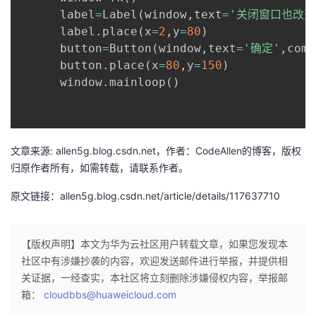
议
      label
注
=
Label
(
window
,
text
=
'关闭窗口也改变
验
收
      label
.
place
(
x
=
2
,
y
=
80
)
      button
=
Button
(
window
,
text
=
'确定'
,
comm
藏
      button
.
place
(
x
=
80
,
y
=
150
)
      window
.
mainloop
(
)
文章来源: allen5g.blog.csdn.net，作者：CodeAllen的博客，版权
归原作者所有，如需转载，请联系作者。
原文链接：allen5g.blog.csdn.net/article/details/117637710
【版权声明】本文为华为云社区用户转载文章，如果您发现本
社区中有涉嫌抄袭的内容，欢迎发送邮件进行举报，并提供相
关证据，一经查实，本社区将立刻删除涉嫌侵权内容，举报邮
箱：
cloudbbs@huaweicloud.com