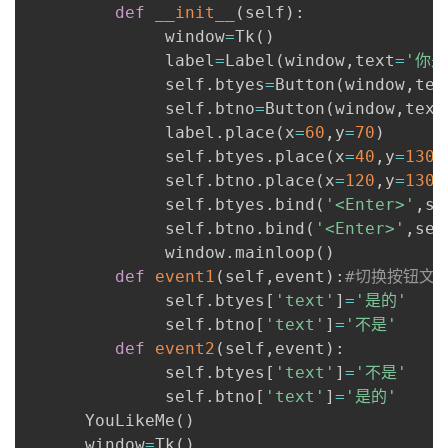
def
__init__
(
self
)
:
的
Programs
发
者
              window
=
Tk
(
)
              label
=
Label
(
window
,
text
=
'你
支
者
              self
我
.
btyes
=
Button
(
window
,
tex
              self
.
btno
=
Button
(
window
,
text
持
学
              label
的
我
.
place
(
x
=
60
,
y
=
70
)
              self
.
btyes
.
place
(
x
=
40
,
y
=
130
)
我
堂
              self
博
的
我
.
btno
.
place
(
x
=
120
,
y
=
130
)
              self
.
btyes
.
bind
(
'<Enter>'
,
se
的
我
              self
客
论
的
我
.
btno
.
bind
(
'<Enter>'
,
sel
我
              window
.
mainloop
(
)
技
的
坛
圈
的
我
def
event1
(
self
,
event
)
:
#切换按钮文
的
我
              self
.
btyes
[
'text'
]
=
'是的'
术
云
              self
子
直
的
我
.
btno
[
'text'
]
=
'不是'
课
的
我
def
event2
(
self
,
event
)
:
支
声
              self
播
活
的
.
btyes
[
'text'
]
=
'不是'
程
认
的
我
              self
.
btno
[
'text'
]
=
'是的'
持
建
      YouLikeMe
动
关
(
)
证
实
的
      window
=
Tk
(
)