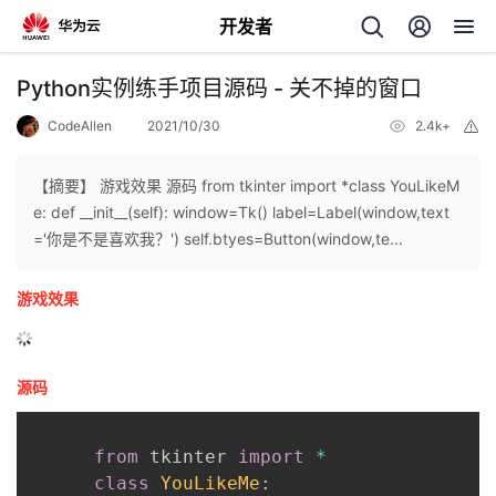
开发者
返
Python实例练手项目源码 - 关不掉的窗口
回
CodeAllen
2021/10/30
2.4k+
举
报
【摘要】 游戏效果 源码 from tkinter import *class YouLikeM
e: def __init__(self): window=Tk() label=Label(window,text
='你是不是喜欢我？') self.btyes=Button(window,te...
个
游戏效果
我
人
我
的
主
源码
我
的
开
页
from
 tkinter 
import
*
我
的
开
发
class
YouLikeMe
: