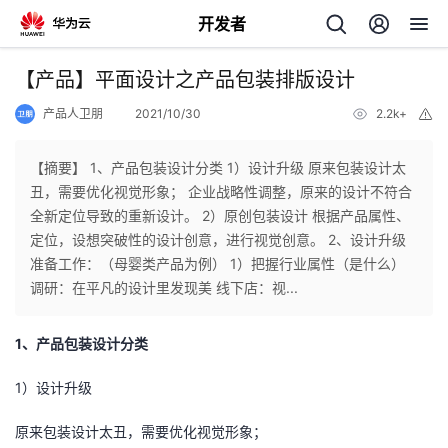
开发者
返
【产品】平面设计之产品包装排版设计
回
产品人卫朋
2021/10/30
2.2k+
举
报
【摘要】 1、产品包装设计分类 1）设计升级 原来包装设计太
丑，需要优化视觉形象； 企业战略性调整，原来的设计不符合
全新定位导致的重新设计。 2）原创包装设计 根据产品属性、
个
定位，设想突破性的设计创意，进行视觉创意。 2、设计升级
准备工作：（母婴类产品为例） 1）把握行业属性（是什么）
我
人
调研：在平凡的设计里发现美 线下店：视...
的
主
1、产品包装设计分类
开
页
1）设计升级
原来包装设计太丑，需要优化视觉形象；
发