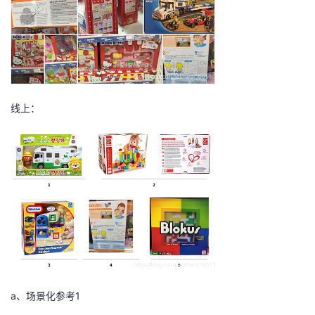
我
注
的
开
的
Programs
发
支
者
线上：
持
学
我
堂
的
我
我
技
的
的
我
术
云
课
的
我
支
声
程
认
的
我
a、场景化参考1