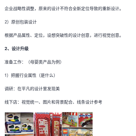
企业战略性调整，原来的设计不符合全新定位导致的重新设计。
者
2）原创包装设计
我
根据产品属性、定位，设想突破性的设计创意，进行视觉创意。
的
我
2、设计升级
博
的
我
准备工作：（母婴类产品为例）
客
论
的
我
1）把握行业属性（是什么）
坛
圈
的
我
调研：在平凡的设计里发现美
子
直
的
我
线下店：视觉统一、图片和背景配合、线条设计参考
我
播
活
的
我
动
关
的