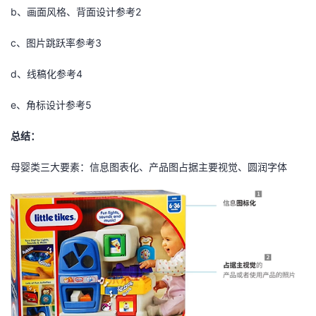
持
建
证
实
的
b、画面风格、背面设计参考2
议
验
收
c、图片跳跃率参考3
d、线稿化参考4
藏
e、角标设计参考5
总结：
母婴类三大要素：信息图表化、产品图占据主要视觉、圆润字体