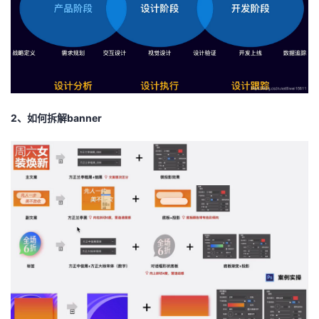
者
我
的
我
2、如何拆解banner
博
的
我
客
论
的
我
坛
圈
的
我
子
直
的
我
我
播
活
的
我
动
关
的