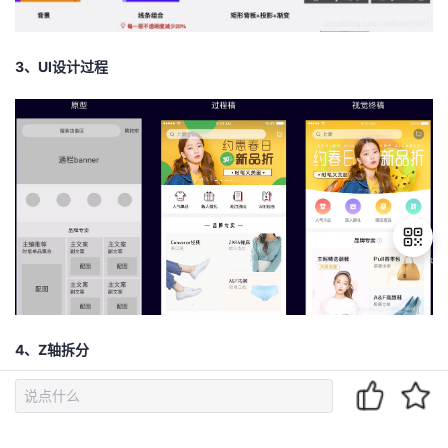
我
注
的
开
3、UI设计过程
的
Programs
发
支
者
持
学
我
堂
的
我
我
技
的
的
我
退
出
4、Z轴拆分
登
术
云
课
的
我
录
支
声
程
认
的
我