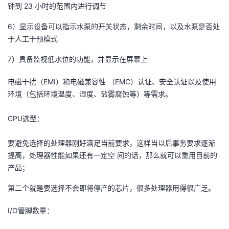
持
建
钟到 23 小时的范围内进行调节
证
实
的
6）显示设备可以指示水泵的开关状态，剩余时间，以及水泵是否处
议
验
收
于人工干预模式
藏
7）具备监视低水位的功能，并显示在屏幕上
电磁干扰（EMI）和电磁兼容性 （EMC）认证、安全认证以及使用
环境（包括环境温度、湿度、盐雾腐蚀等）等需求。
CPU选型：
要避免选择的处理器刚好满足当前要求，这样当以后事务要求逐渐
提高，处理器性能如果还有一定空 间的话，那么就可以重用目前的
产品；
第二个就是要选择不会即将停产的芯片，很多处理器用得很广乏。
I/O管脚数量：