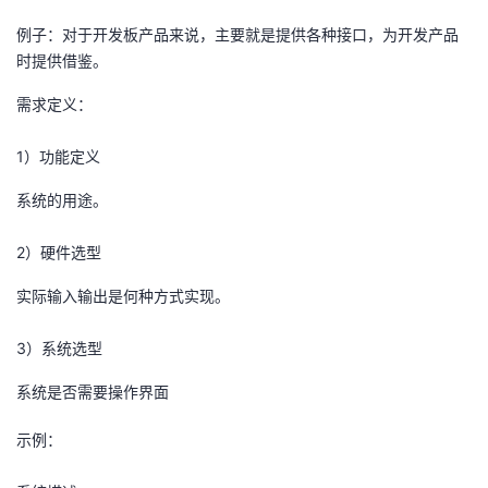
例子：对于开发板产品来说，主要就是提供各种接口，为开发产品
者
时提供借鉴。
我
需求定义：
的
我
1）功能定义
博
的
我
系统的用途。
客
论
的
我
2）硬件选型
实际输入输出是何种方式实现。
坛
圈
的
我
3）系统选型
子
直
的
我
系统是否需要操作界面
我
播
活
的
示例：
我
动
关
的