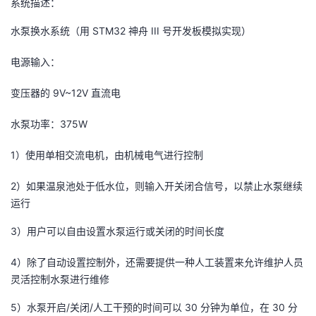
系统描述：
我
注
的
开
水泵换水系统（用 STM32 神舟 III 号开发板模拟实现）
的
Programs
发
电源输入：
支
者
变压器的 9V~12V 直流电
持
学
水泵功率：375W
我
堂
1）使用单相交流电机，由机械电气进行控制
2）如果温泉池处于低水位，则输入开关闭合信号，以禁止水泵继续
的
我
我
运行
技
的
的
我
3）用户可以自由设置水泵运行或关闭的时间长度
术
云
课
的
我
4）除了自动设置控制外，还需要提供一种人工装置来允许维护人员
灵活控制水泵进行维修
支
声
程
认
的
我
5）水泵开启/关闭/人工干预的时间可以 30 分钟为单位，在 30 分