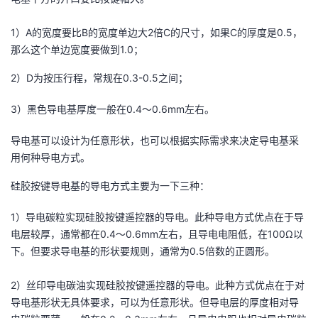
持
建
证
实
的
1）A的宽度要比B的宽度单边大2倍C的尺寸，如果C的厚度是0.5，
议
验
收
那么这个单边宽度要做到1.0；
藏
2）D为按压行程，常规在0.3-0.5之间；
3）黑色导电基厚度一般在0.4～0.6mm左右。
导电基可以设计为任意形状，也可以根据实际需求来决定导电基采
用何种导电方式。
硅胶按键导电基的导电方式主要为一下三种：
1）导电碳粒实现硅胶按键遥控器的导电。此种导电方式优点在于导
电层较厚，通常都在0.4～0.6mm左右，且导电电阻低，在100Ω以
下。但要求导电基的形状要规则，通常为0.5倍数的正圆形。
2）丝印导电碳油实现硅胶按键遥控器的导电。此种方式优点在于对
导电基形状无具体要求，可以为任意形状。但导电层的厚度相对导