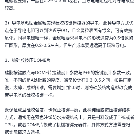
电碳粒要薄，一般在0.2～0.3mm左右，且导电电阻也相对导电碳粒
较高。
3）导电基粘贴金属粒实现硅胶按键遥控器的导电。此种导电方式优
点在于导电电阻可以到达近乎0Ω，且金属粒表面有镀金，可有效抗
氧化。同导电碳粒一样，金属粒要求导电基的形状通常为0.5倍数的
正圆形，厚度在0.2-0.5左右，但生产成本要远远高于碳粒导电。
3、纯硅胶按压DOME片
硅胶按键触点与DOME片接触设计参数与P+R的按键设计参数一致，
唯一不同的是A处硅胶的厚度，通常设计在0.3-0.5之间，如果厂商
说，太薄，成型困难，需要增加到1.0时，则将硅胶结构造型改变成
带导电基的硅胶按键一样。
既保证成型硅胶强度，也保证按键手感，此种纯硅胶按压按键结构
方式，通常用在双色注塑防水按键结构上，只是材料改成了TPE或者
TPU。或者DOME片换成了机械按键元器件，具体方式方法需要根
据实际情况去选择。