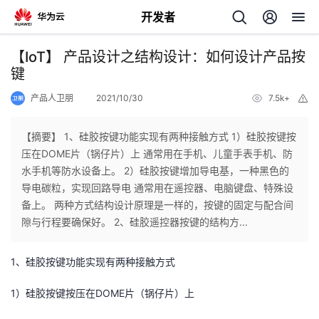
开发者
返
【IoT】 产品设计之结构设计：如何设计产品按
回
键
产品人卫朋
2021/10/30
7.5k+
举
报
【摘要】 1、硅胶按键功能实现有两种接触方式 1）硅胶按键按
压在DOME片（锅仔片）上 通常用在手机、儿童手表手机、防
个
水手机等防水设备上。 2）硅胶按键增加导电基，一种黑色的
导电碳粒，实现回路导电 通常用在遥控器、电脑键盘、特殊设
我
人
备上。 两种方式结构设计原理是一样的，按键的固定与配合间
隙与行程要确保好。 2、硅胶遥控器按键的结构方...
的
主
1、硅胶按键功能实现有两种接触方式
开
页
1）硅胶按键按压在DOME片（锅仔片）上
发