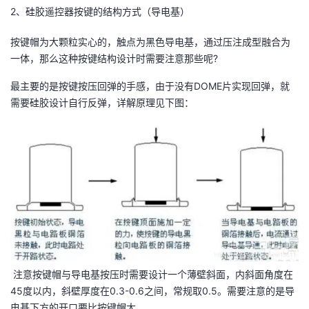
2、硅胶遥控器按键的结构方式（导电基）
我
注
的
开
按键帽为大颗粒实心的，触点为黑色导电基，通过压注成型融合为
的
Programs
发
一体，那么这种按键结构设计时需要注意那些呢?
支
者
最主要的是按键按压回弹的手感，由于没有DOME片实现回弹，就
需要硅胶设计自行反弹，详解原理见下图：
持
学
我
堂
的
我
我
技
的
的
我
术
云
课
的
我
注意按键帽与导电基按压时需要设计一个薄壁斜面，内斜面角度在
支
声
程
认
的
我
45度以内，斜壁厚度在0.3-0.6之间，常规取0.5。需要注意的是导
电基下方的开口要比按键帽大。