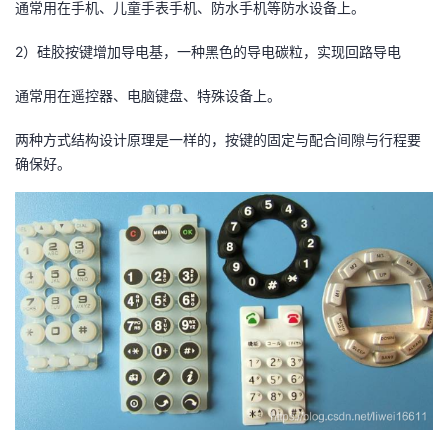
通常用在手机、儿童手表手机、防水手机等防水设备上。
者
2）硅胶按键增加导电基，一种黑色的导电碳粒，实现回路导电
我
通常用在遥控器、电脑键盘、特殊设备上。
的
我
两种方式结构设计原理是一样的，按键的固定与配合间隙与行程要
确保好。
博
的
我
客
论
的
我
坛
圈
的
我
子
直
的
我
我
播
活
的
我
动
关
的