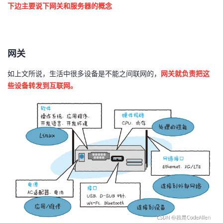
下边主要说下网关和服务器的概念
我
注
的
开
的
Programs
发
网关
支
者
如上文所说，生活中很多设备是不能之间联网的，
网关就负责把这
持
学
些设备转发到互联网。
我
堂
的
我
我
技
的
的
我
术
云
课
的
我
支
声
程
认
的
我