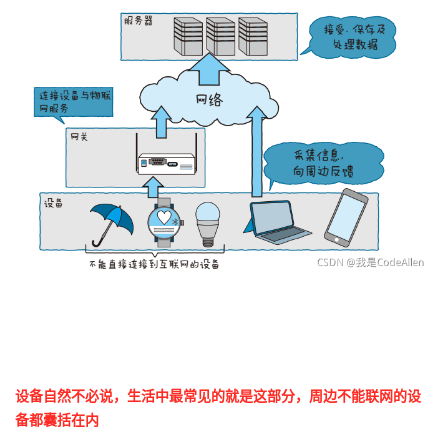
者
我
的
我
博
的
我
客
论
的
我
坛
圈
的
我
子
直
的
我
我
播
活
的
设备自然不必说，生活中最常见的就是这部分，周边不能联网的设
备都囊括在内
我
动
关
的