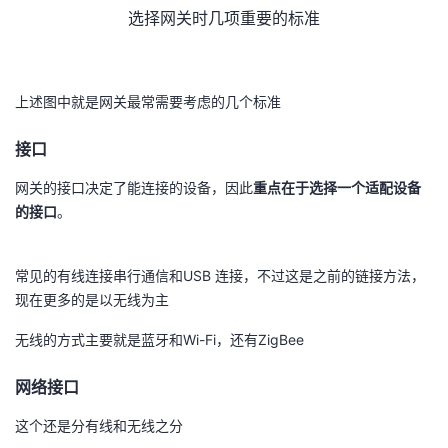
持
建
证
实
的
选择网关时几项重要的标准
议
验
收
上述图中就是网关最常需要考虑的几个标准
藏
接口
网关的接口决定了能连接的设备，因此
重点在于选择一个适配设备
的接口
。
常见的有线连接串行通信和USB 连接，不过这是之前的链接方法，
现在更多的是以无线为主
无线的方式主要就是蓝牙和Wi-Fi，还有ZigBee
网络接口
这个还是分有线和无线之分