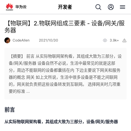
开发者
返
【物联网】2.物联网组成三要素 - 设备/网关/服
回
务器
CodeAllen
2021/10/30
3.9k+
举
报
【摘要】 前言 从实际物联网架构看，其组成大致为三部分，设
备/网关/服务器 设备自然不必说，生活中最常见的就是这部
个
分，周边不能联网的设备都囊括在内 下边主要说下网关和服务
器的概念 网关 如上文所说，生活中很多设备是不能之间联网
我
人
的，网关就负责把这些设备转发到互联网。 选择网关时几项重
要的标准 ...
的
主
前言
开
页
从实际物联网架构看，其组成大致为三部分，设备/网关/服务器
发