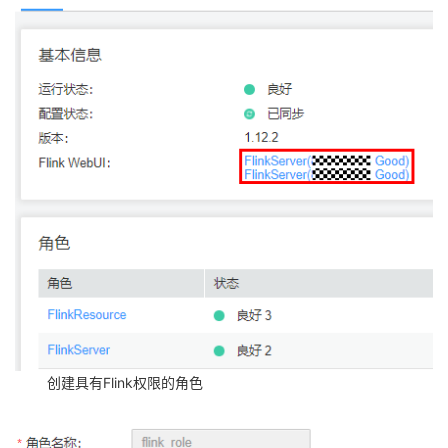
我
注
的
开
的
Programs
发
支
者
持
学
我
堂
的
我
我
技
的
的
我
术
云
课
的
我
创建具有
Flink
权限的角色
支
声
程
认
的
我