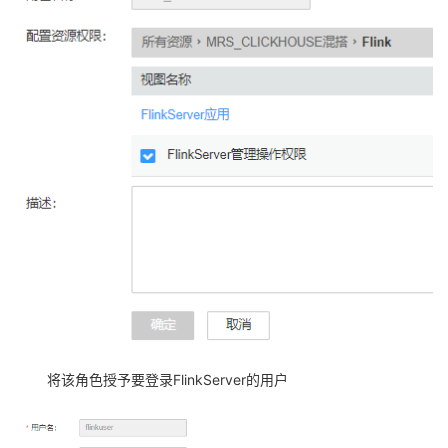
持
建
证
实
的
议
验
收
藏
将该角色授予要登录
FlinkServer
的用户