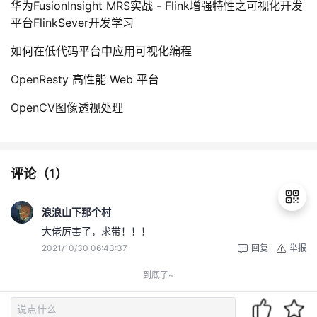
华为FusionInsight MRS实战 - Flink增强特性之可视化开发
平台FlinkSever开发学习
如何在低代码平台中应用可视化编程
OpenResty 高性能 Web 平台
OpenCV图像透视处理
评论（
1
）
浪浪山下那个村
大佬厉害了，求带！！！
2021/10/30 06:43:37
回复
举报
退
出
到底了~
登
录