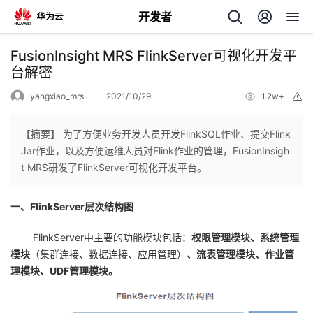
开发者
返
FusionInsight MRS FlinkServer可视化开发平
回
台解密
yangxiao_mrs
2021/10/29
1.2w+
举
报
【摘要】 为了方便业务开发人员开发FlinkSQL作业、提交Flink
Jar作业，以及方便运维人员对Flink作业的管理，FusionInsigh
个
t MRS研发了FlinkServer可视化开发平台。
我
人
一、FlinkServer层次结构图
的
主
FlinkServer
中主要的功能模块包括：
权限管理模块、系统管理
模块
（集群连接、数据连接、应用管理）
、流表管理模块、作业管
开
页
理模块、
UDF
管理模块。
发