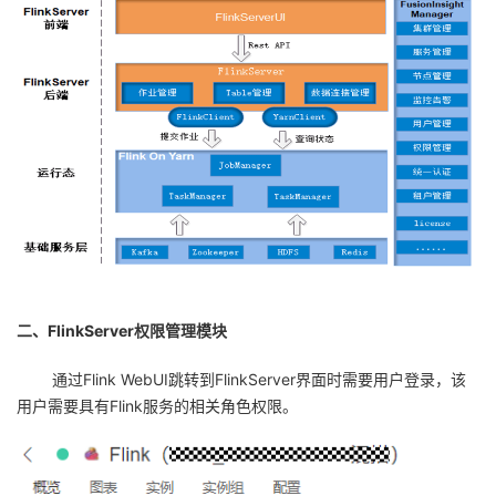
者
我
的
我
博
的
我
客
论
的
我
坛
圈
的
我
二、FlinkServer权限管理模块
子
直
的
我
通过
Flink WebUI
跳转到
FlinkServer
界面时需要用户登录，该
用户需要具有
Flink
服务的相关角色权限。
我
播
活
的
我
动
关
的