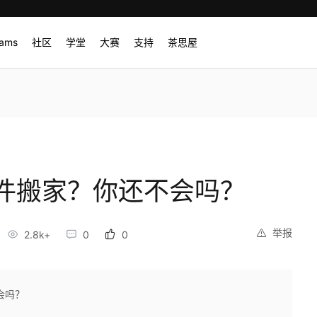
rams
社区
学堂
大赛
支持
茶思屋
件搬家？你还不会吗？
举报
2.8k+
0
0
会吗？