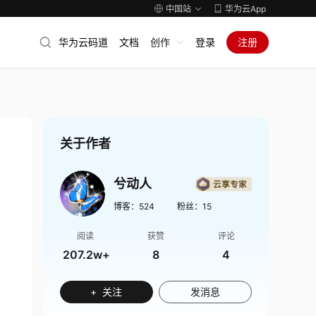
中国站
华为云App
华为云码道
文档
创作
登录
注册
关于作者
兮动人
博客：
524
粉丝：
15
阅读
获赞
评论
207.2w+
8
4
+ 关注
发消息