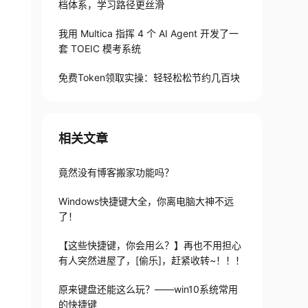
档体系，学习路径更丝滑
我用 Multica 指挥 4 个 AI Agent 开发了一
套 TOEIC 模考系统
免费Token领取实操：轻轻松松节约几百块
相关文章
竟然没有博客搬家功能吗？
Windows快捷键大全，你离电脑大神不远
了！
【这些快捷键，你会用么？】再也不用担心
有人突然进屋了，[偷乐]，赶紧收转~！！！
原来键盘还能这么玩？——win10系统常用
的快捷键