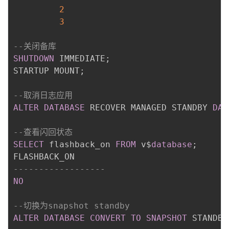
2
3
--关闭备库
SHUTDOWN
 IMMEDIATE
;
STARTUP MOUNT
;
--取消日志应用
ALTER
DATABASE
 RECOVER MANAGED STANDBY 
DAT
--查看闪回状态
SELECT
 flashback_on 
FROM
 v$
database
;
------------------
NO
--切换为snapshot standby
ALTER
DATABASE
CONVERT
TO
SNAPSHOT
 STANDBY