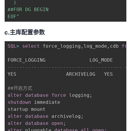
  )

##FOR DG BEGIN

EOF"
c.主库配置参数
SQL
>
select
 force_logging
,
log_mode
,
cdb 
fro
--------------------------------------- --
YES					ARCHIVELOG   YES

##开启方式
alter
database
force
 logging
;
shutdown
 immediate

alter
database
 archivelog
;
alter
database
open
;
alter
 pluggable 
database
all
open
;