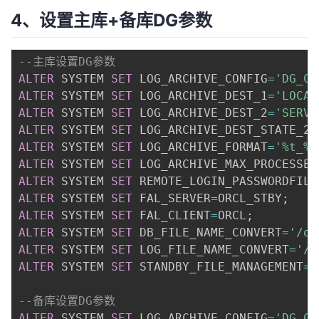
4、设置主库+备库DG参数
--主库设置DG参数
ALTER
 SYSTEM 
SET
 LOG_ARCHIVE_CONFIG
=
'DG_CO
ALTER
 SYSTEM 
SET
 LOG_ARCHIVE_DEST_1
=
'LOCAT
ALTER
 SYSTEM 
SET
 LOG_ARCHIVE_DEST_2
=
'SERVI
ALTER
 SYSTEM 
SET
 LOG_ARCHIVE_DEST_STATE_2
=
ALTER
 SYSTEM 
SET
 LOG_ARCHIVE_FORMAT
=
'%t_%s
ALTER
 SYSTEM 
SET
 LOG_ARCHIVE_MAX_PROCESSES
ALTER
 SYSTEM 
SET
 REMOTE_LOGIN_PASSWORDFILE
ALTER
 SYSTEM 
SET
 FAL_SERVER
=
ORCL_STBY
;
ALTER
 SYSTEM 
SET
 FAL_CLIENT
=
ORCL
;
ALTER
 SYSTEM 
SET
 DB_FILE_NAME_CONVERT
=
'/or
ALTER
 SYSTEM 
SET
 LOG_FILE_NAME_CONVERT
=
'/o
ALTER
 SYSTEM 
SET
 STANDBY_FILE_MANAGEMENT
=
A
--备库设置DG参数
ALTER
 SYSTEM 
SET
 LOG_ARCHIVE_CONFIG
=
'DG_CO