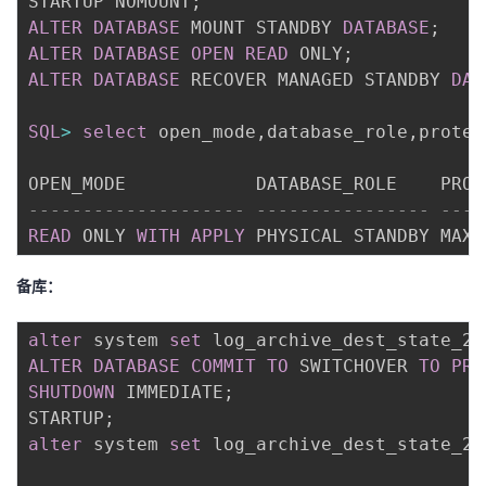
STARTUP NOMOUNT
;
ALTER
DATABASE
 MOUNT STANDBY 
DATABASE
;
ALTER
DATABASE
OPEN
READ
 ONLY
;
ALTER
DATABASE
 RECOVER MANAGED STANDBY 
DAT
SQL
>
select
 open_mode
,
database_role
,
protec
-------------------- ---------------- ----
READ
 ONLY 
WITH
APPLY
 PHYSICAL STANDBY MAXI
备库：
alter
 system 
set
 log_archive_dest_state_2
=
ALTER
DATABASE
COMMIT
TO
 SWITCHOVER 
TO
PRI
SHUTDOWN
 IMMEDIATE
;
STARTUP
;
alter
 system 
set
 log_archive_dest_state_2
=