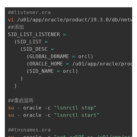
##listener.ora
vi
##添加
SID_LIST_LISTENER 
=
(
SID_LIST 
=
(
SID_DESC 
=
(
GLOBAL_DBNAME 
=
 orcl
)
(
ORACLE_HOME 
=
 /u01/app/oracle/produ
(
SID_NAME 
=
 orcl
)
)
)
##重启监听
su
 - oracle -c 
"lsnrctl stop"
su
 - oracle -c 
"lsnrctl start"
##tnsnames.ora