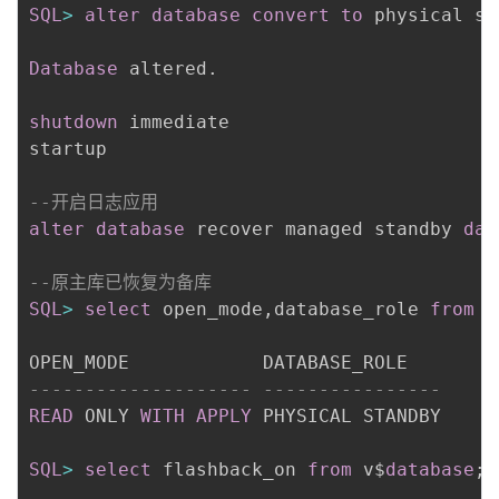
SQL
>
alter
database
convert
to
 physical st
Database
 altered
.
shutdown
 immediate

startup

--开启日志应用
alter
database
 recover managed standby 
dat
--原主库已恢复为备库
SQL
>
select
 open_mode
,
database_role 
from
 v
-------------------- ----------------
READ
 ONLY 
WITH
APPLY
 PHYSICAL STANDBY

SQL
>
select
 flashback_on 
from
 v$
database
;