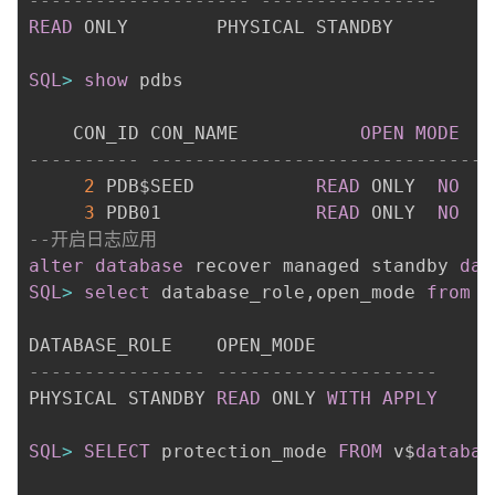
-------------------- ----------------
READ
 ONLY	     PHYSICAL STANDBY

SQL
>
show
 pdbs

    CON_ID CON_NAME			  
OPEN
MODE
---------- ------------------------------ 
2
 PDB$SEED			  
READ
 ONLY  
NO
3
 PDB01			  
READ
 ONLY  
NO
--开启日志应用
alter
database
 recover managed standby 
dat
SQL
>
select
 database_role
,
open_mode 
from
 v
---------------- --------------------
PHYSICAL STANDBY 
READ
 ONLY 
WITH
APPLY
SQL
>
SELECT
 protection_mode 
FROM
 v$
databas