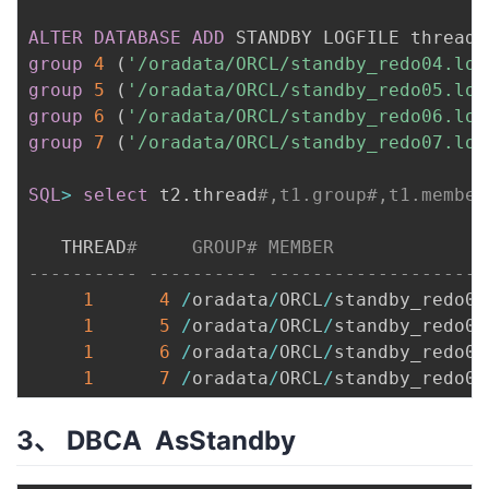
ALTER
DATABASE
ADD
 STANDBY LOGFILE thread 
group
4
(
'/oradata/ORCL/standby_redo04.log
group
5
(
'/oradata/ORCL/standby_redo05.log
group
6
(
'/oradata/ORCL/standby_redo06.log
group
7
(
'/oradata/ORCL/standby_redo07.log
SQL
>
select
 t2
.
thread
#,t1.group#,t1.member
   THREAD
---------- ---------- --------------------
1
4
/
oradata
/
ORCL
/
standby_redo04
1
5
/
oradata
/
ORCL
/
standby_redo05
1
6
/
oradata
/
ORCL
/
standby_redo06
1
7
/
oradata
/
ORCL
/
standby_redo07
3、 DBCA AsStandby