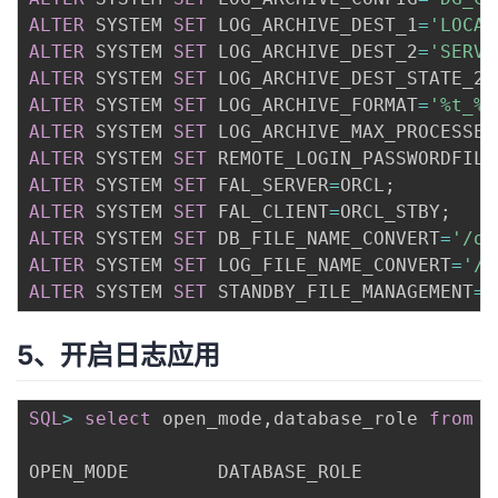
ALTER
 SYSTEM 
SET
 LOG_ARCHIVE_DEST_1
=
'LOCAT
ALTER
 SYSTEM 
SET
 LOG_ARCHIVE_DEST_2
=
'SERVI
ALTER
 SYSTEM 
SET
 LOG_ARCHIVE_DEST_STATE_2
=
ALTER
 SYSTEM 
SET
 LOG_ARCHIVE_FORMAT
=
'%t_%s
ALTER
 SYSTEM 
SET
 LOG_ARCHIVE_MAX_PROCESSES
ALTER
 SYSTEM 
SET
 REMOTE_LOGIN_PASSWORDFILE
ALTER
 SYSTEM 
SET
 FAL_SERVER
=
ORCL
;
ALTER
 SYSTEM 
SET
 FAL_CLIENT
=
ORCL_STBY
;
ALTER
 SYSTEM 
SET
 DB_FILE_NAME_CONVERT
=
'/or
ALTER
 SYSTEM 
SET
 LOG_FILE_NAME_CONVERT
=
'/o
ALTER
 SYSTEM 
SET
 STANDBY_FILE_MANAGEMENT
=
A
5、开启日志应用
SQL
>
select
 open_mode
,
database_role 
from
 v