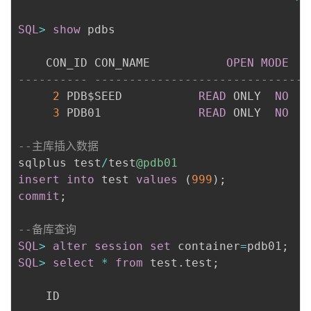
SQL
>
show
 pdbs

    CON_ID CON_NAME			  
OPEN
MODE
---------- ------------------------------ 
2
 PDB$SEED			  
READ
 ONLY  
NO
3
 PDB01			  
READ
 ONLY  
NO
--主库插入数据
sqlplus test
/
test
@pdb01
insert
into
 test 
values
(
999
)
;
commit
;
--备库查询
SQL
>
alter
session
set
 container
=
pdb01
;
SQL
>
select
*
from
 test
.
test
;