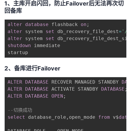
1、主库开启闪回，防止Failover后无法再次切
回备库
alter
database
 flashback 
on
;
alter
 system 
set
 db_recovery_file_dest
=
'/u
alter
 system 
set
 db_recovery_file_dest_siz
shutdown
 immediate

2、备库进行Failover
ALTER
DATABASE
 RECOVER MANAGED STANDBY 
DAT
ALTER
DATABASE
 ACTIVATE STANDBY 
DATABASE
;
ALTER
DATABASE
OPEN
;
--切换成功
select
 database_role
,
open_mode 
from
 v$
data