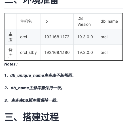
持
建
证
实
的
议
验
收
DB
主机名
ip
db_name
Version
藏
主
orcl
192.168.1.172
19.3.0.0
orcl
库
备
orcl_stby
192.168.1.180
19.3.0.0
orcl
库
Notes：
1、db_unique_name主备库不能相同。
2、db_name主备库需保持一致。
3、主备库DB版本需保持一致。
三、搭建过程