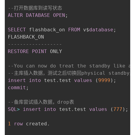
--打开数据库到读写状态
ALTER
DATABASE
OPEN
;
SELECT
 flashback_on 
FROM
 v$
database
;
------------------
RESTORE
POINT
 ONLY

--You can now do treat the standby like an
--主库插入数据，测试之后切换回physical standby
insert
into
 test
.
test 
values
(
9999
)
;
commit
;
--备库尝试插入数据，drop表
SQL
>
insert
into
 test
.
test 
values
(
777
)
;
1
row
 created
.