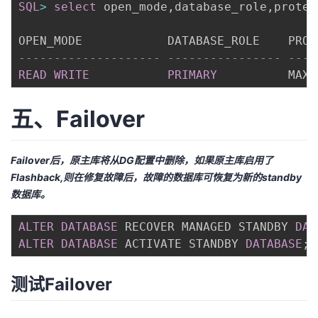
SQL
>
select
 open_mode
,
database_role
,
protec
-------------------- ---------------- ----
READ
WRITE
PRIMARY
          MAXI
五、Failover
Failover后，原主库将从DG配置中删除，如果原主库启用了
Flashback,则在修复故障后，故障的数据库可恢复为新的standby
数据库。
ALTER
DATABASE
 RECOVER MANAGED STANDBY 
DAT
ALTER
DATABASE
 ACTIVATE STANDBY 
DATABASE
;
测试Failover