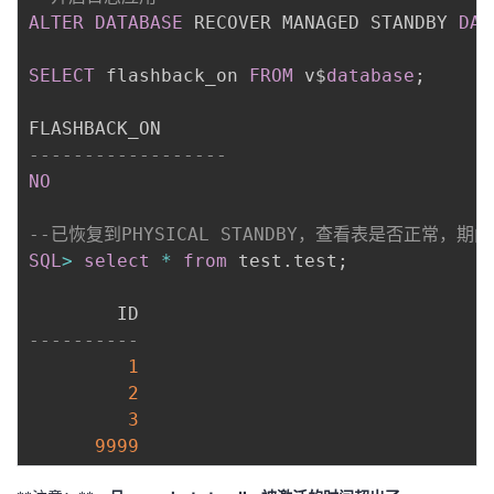
ALTER
DATABASE
 RECOVER MANAGED STANDBY 
DAT
SELECT
 flashback_on 
FROM
 v$
database
;
------------------
NO
--已恢复到PHYSICAL STANDBY，查看表是否正常，
SQL
>
select
*
from
 test
.
test
;
----------
1
2
3
9999