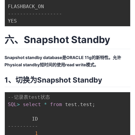
------------------
六、Snapshot Standby
Snapshot standby database是ORACLE 11g的新特性。允许
Physical standby短时间的使用read write模式。
1、切换为
Snapshot Standby
--记录表test状态
SQL
>
select
*
from
 test
.
test
;
----------
1