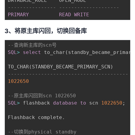
---------------- --------------------
PRIMARY
READ
WRITE
3、将原主库闪回，切换回备库
--查询新主库的scn号
SQL
>
select
 to_char
(
standby_became_primary
TO_CHAR
(
STANDBY_BECAME_PRIMARY_SCN
)
----------------------------------------
1022650
--原主库闪回到scn 1022650
SQL
>
 flashback 
database
to
 scn 
1022650
;
Flashback complete
.
--切换到physical standby