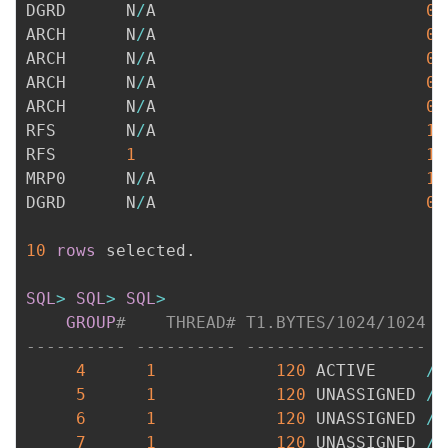
DGRD	  N
/
A						    
0
ARCH	  N
/
A						    
0
ARCH	  N
/
A						    
0
ARCH	  N
/
A						    
0
ARCH	  N
/
A						    
0
RFS	      N
/
A						    
1
RFS	      
1
1
MRP0	  N
/
A						    
1
DGRD	  N
/
A						    
0
10
rows
 selected
.
SQL
>
SQL
>
SQL
>
GROUP
#    THREAD# T1.BYTES/1024/1024 S
---------- ---------- ------------------ -
4
1
120
 ACTIVE     
/
o
5
1
120
 UNASSIGNED 
/
o
6
1
120
 UNASSIGNED 
/
o
7
1
120
 UNASSIGNED 
/
o