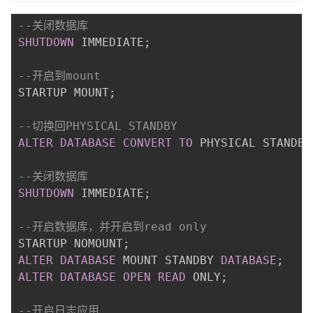
--关闭数据库
SHUTDOWN
 IMMEDIATE
;
--开启到mount
STARTUP MOUNT
;
--切换回PHYSICAL STANDBY
ALTER
DATABASE
CONVERT
TO
 PHYSICAL STANDBY
--关闭数据库
SHUTDOWN
 IMMEDIATE
;
--开启数据库，并开启到read only
STARTUP NOMOUNT
;
ALTER
DATABASE
 MOUNT STANDBY 
DATABASE
;
ALTER
DATABASE
OPEN
READ
 ONLY
;
--开启日志应用