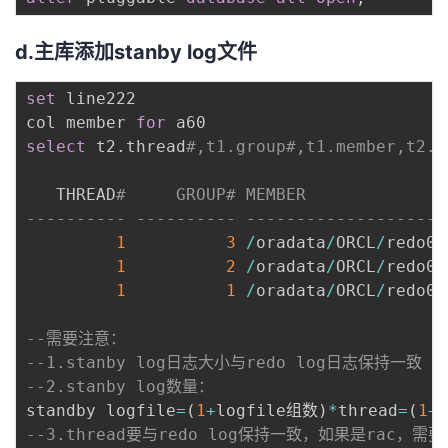
d.主库添加stanby log文件
set
 line222

col member 
for
select
 t2
.
thread
#,t1.group#,t1.member,t2.b
   THREAD
#     GROUP# MEMBER              
---------- ---------- --------------------
1
3
/
oradata
/
ORCL
/
redo03
1
2
/
oradata
/
ORCL
/
redo02
1
1
/
oradata
/
ORCL
/
redo01
--需要注意：
--1.stanby log日志大小与redo log日志保持一致
--2.stanby log数量： 
standby logfile
=
(
1
+
logfile组数
)
*
thread
=
(
1
+
3
--3.thread要与redo log保持一致，如果是rac，需要