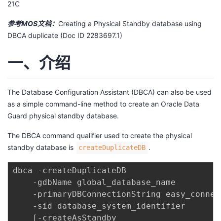
21C
者
参考MOS文档：
Creating a Physical Standby database using
DBCA duplicate (Doc ID 2283697.1)
我
一、介绍
的
我
博
的
我
The Database Configuration Assistant (DBCA) can also be used
as a simple command-line method to create an Oracle Data
客
论
的
我
Guard physical standby database.
The DBCA command qualifier used to create the physical
坛
圈
的
我
standby database is
.
createDuplicateDB
子
直
的
我
dbca -createDuplicateDB 

    -gdbName global_database_name 

我
播
活
的
    -primaryDBConnectionString easy_connec
    -sid database_system_identifier

我
动
关
的
[
-createAsStandby 
