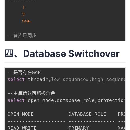
----------
1
2
999
--备库已同步
四、Database Switchover
select
 thread
#,low_sequence#,high_sequence
select
 open_mode,database_role,protection_
OPEN_MODE            DATABASE_ROLE    PROT
-------------------- ---------------- ----
READ WRITE           PRIMARY          MAXI