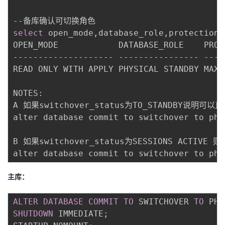
select
 open_mode,database_role,protection_
OPEN_MODE            DATABASE_ROLE    PROT
-------------------- ---------------- ----
READ ONLY WITH APPLY PHYSICAL STANDBY MAXI
NOTES:

A 如果switchover_status为TO_STANDBY说明可以直
alter database commit to switchover to phy
B 如果switchover_status为SESSIONS ACTIVE 
alter database commit to switchover to phy
主库：
ALTER
DATABASE
COMMIT
TO
 SWITCHOVER 
TO
 PHY
SHUTDOWN
 IMMEDIATE
;