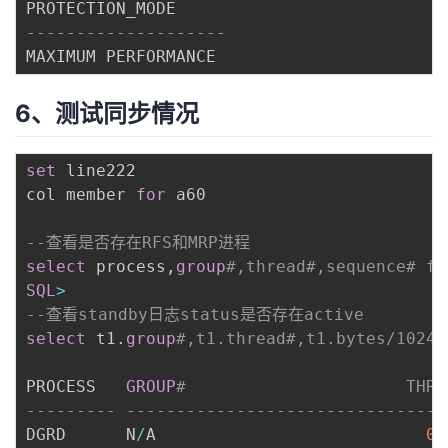
--------------------
6、测试同步情况
set
 line222

col member 
for
 a60

--查看是否存在RFS和MRP进程
select
 process
,
group
#,thread#,sequence# fr
SQL
>
--查看standby日志status是否存在active
select
 t1
.
group
#,t1.thread#,t1.bytes/1024/
PROCESS   
GROUP
#				      T
--------- --------------------------------
DGRD	  N
/
A						    
0