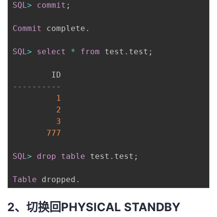
SQL
>
commit
;
Commit
 complete
.
SQL
>
select
*
from
 test
.
test
;
----------
1
2
3
777
SQL
>
drop
table
 test
.
test
;
Table
 dropped
.
2、切换回PHYSICAL STANDBY