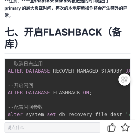
**注意：**
一旦snapshot standby被激活的时间超出了
primary 的最大负载时间，再次的本地更新操作将会产生额外的异
常。
七、开启FLASHBACK（备
库）
--取消日志应用
ALTER
DATABASE
 RECOVER MANAGED STANDBY 
DAT
--开启闪回
ALTER
DATABASE
 FLASHBACK 
ON
;
退
--配置闪回参数
出
alter
 system 
set
 db_recovery_file_dest
=
'/u
登
alter
 system 
set
 db_recovery_file_dest_siz
录