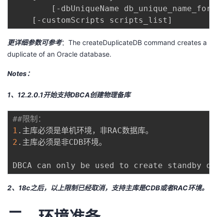
[
-dbUniqueName db_unique_name_for_
我
注
的
开
[
-customScripts scripts_list
]
的
Programs
发
更详细参数可参考
：
The createDuplicateDB command creates a
duplicate of an Oracle database.
支
者
Notes：
持
学
1、12.2.0.1开始支持DBCA创建物理备库
我
堂
##限制：
的
我
我
1
2
.主库必须是非CDB环境。

技
的
的
我
DBCA can only be used to create standby da
术
云
课
的
我
2、18c之后，以上限制已经取消，支持主库是CDB或者RAC环境。
支
声
程
认
的
我
二、环境准备