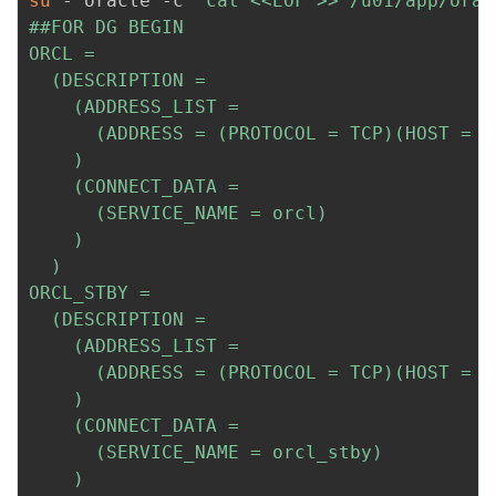
su
 - oracle -c 
"cat <<EOF >> /u01/app/orac
##FOR DG BEGIN

ORCL =

  (DESCRIPTION =

    (ADDRESS_LIST =

      (ADDRESS = (PROTOCOL = TCP)(HOST = o
    )

    (CONNECT_DATA =

      (SERVICE_NAME = orcl)

    )

  )

ORCL_STBY =

  (DESCRIPTION =

    (ADDRESS_LIST =

      (ADDRESS = (PROTOCOL = TCP)(HOST = o
    )

    (CONNECT_DATA =

      (SERVICE_NAME = orcl_stby)

    )
