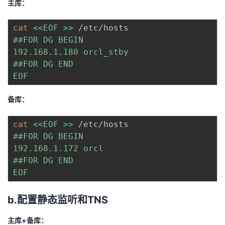
主库：
cat
<<
EOF
>>
 /etc/hosts
##FOR DG BEGIN

192.168.1.180 orcl_stby

##FOR DG END

EOF
备库：
cat
<<
EOF
>>
 /etc/hosts
##FOR DG BEGIN

192.168.1.172 orcl

##FOR DG END

EOF
b.配置静态监听和TNS
主库+备库：