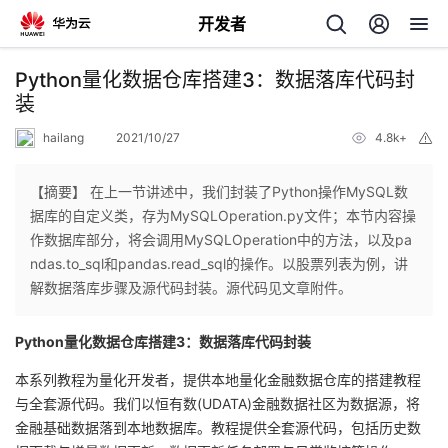
开发者
返
Python量化数据仓库搭建3：数据落库代码封
回
装
hailang
2021/10/27
4.8k+
举
报
【摘要】 在上一节讲述中，我们封装了Python操作MySQL数
据库的自定义类，存为MySQLOperation.py文件；本节内容操
个
作数据库部分，将会调用MySQLOperation中的方法，以及pa
ndas.to_sql和pandas.read_sql的操作。以股票列表为例，讲
我
人
解数据落库步骤及源代码封装。源代码见文章附件。
的
主
Python量化数据仓库搭建3：数据落库代码封装
本系列教程为量化开发者，提供本地量化金融数据仓库的搭建教程
开
页
与全套源代码。我们以恒有数(UDATA)金融数据社区为数据源，将
金融基础数据落到本地数据库。教程提供全套源代码，包括历史数
发