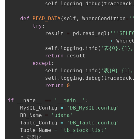
            self
.
logging
.
debug
(
traceback
.
f
def
READ_DATA
(
self
,
 WhereCondition
=
''
)
try
:
            result 
=
 pd
.
read_sql
(
'''SELECT
+
 WhereCo
            self
.
logging
.
info
(
'表{0}.{1}
return
 result

except
:
            self
.
logging
.
info
(
'表{0}.{1}
            self
.
logging
.
debug
(
traceback
.
f
return
0
if
 __name__ 
==
'__main__'
:
    MySQL_Config 
=
'DB_MySQL.config'
    BD_Name 
=
'udata'
    Table_Config 
=
'DB_Table.config'
    Table_Name 
=
'tb_stock_list'
# 实例化