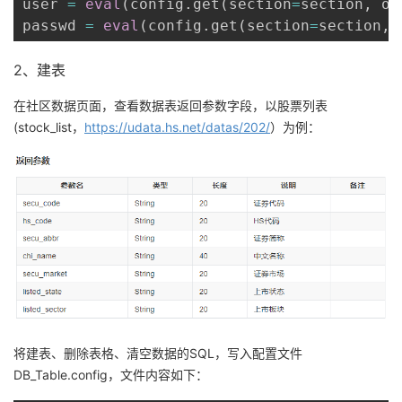
user 
=
eval
(
config
.
get
(
section
=
section
,
 op
passwd 
=
eval
(
config
.
get
(
section
=
section
,
 
2、建表
在社区数据页面，查看数据表返回参数字段，以股票列表
(stock_list，
https://udata.hs.net/datas/202/
）为例：
将建表、删除表格、清空数据的SQL，写入配置文件
DB_Table.config，文件内容如下：