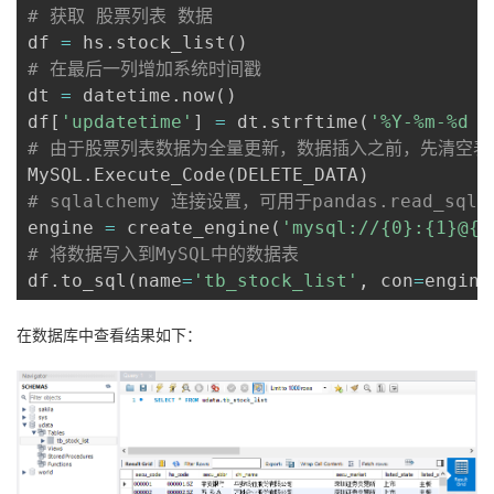
# 获取 股票列表 数据
df 
=
 hs
.
stock_list
(
)
# 在最后一列增加系统时间戳
dt 
=
 datetime
.
now
(
)
df
[
'updatetime'
]
=
 dt
.
strftime
(
'%Y-%m-%d %
# 由于股票列表数据为全量更新，数据插入之前，先清空表
MySQL
.
Execute_Code
(
DELETE_DATA
)
# sqlalchemy 连接设置，可用于pandas.read_sql、p
engine 
=
 create_engine
(
'mysql://{0}:{1}@{2
# 将数据写入到MySQL中的数据表
df
.
to_sql
(
name
=
'tb_stock_list'
,
 con
=
engine
在数据库中查看结果如下：