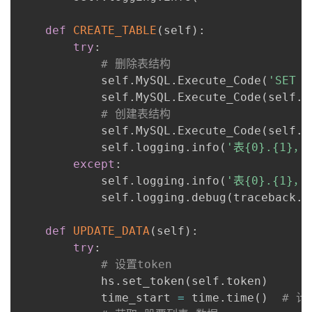
def
CREATE_TABLE
(
self
)
:
try
:
# 删除表结构
            self
.
MySQL
.
Execute_Code
(
'SET F
            self
.
MySQL
.
Execute_Code
(
self
.
D
# 创建表结构
            self
.
MySQL
.
Execute_Code
(
self
.
C
            self
.
logging
.
info
(
'表{0}.{1}
except
:
            self
.
logging
.
info
(
'表{0}.{1}
            self
.
logging
.
debug
(
traceback
.
f
def
UPDATE_DATA
(
self
)
:
try
:
# 设置token
            hs
.
set_token
(
self
.
token
)
            time_start 
=
 time
.
time
(
)
# 计