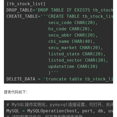
[
tb_stock_list
]
DROP_TABLE
=
'DROP TABLE IF EXISTS tb_stock_
CREATE_TABLE
=
'''CREATE TABLE tb_stock_list 
                secu_code CHAR(20),

                hs_code CHAR(20),

                secu_abbr CHAR(20),

                chi_name CHAR(40),

                secu_market CHAR(20), 

                listed_state CHAR(20),

                listed_sector CHAR(20),

                updatetime CHAR(20)

                )'''
DELETE_DATA 
=
'truncate table tb_stock_lis
建表代码如下：
# MySQL操作实例化，pymysql连接设置，可打开、关闭
MySQL 
=
 MySQLOperation
(
host
,
 port
,
 db
,
 use