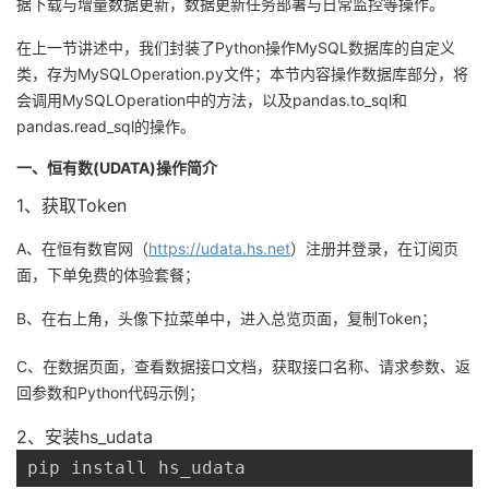
据下载与增量数据更新，数据更新任务部署与日常监控等操作。
者
在上一节讲述中，我们封装了Python操作MySQL数据库的自定义
类，存为MySQLOperation.py文件；本节内容操作数据库部分，将
我
会调用MySQLOperation中的方法，以及pandas.to_sql和
pandas.read_sql的操作。
的
我
一、恒有数(UDATA)操作简介
博
的
我
1、获取Token
A、在恒有数官网（
客
论
的
我
https://udata.hs.net
）注册并登录，在订阅页
面，下单免费的体验套餐；
坛
圈
的
我
B、在右上角，头像下拉菜单中，进入总览页面，复制Token；
子
直
的
我
C、在数据页面，查看数据接口文档，获取接口名称、请求参数、返
回参数和Python代码示例；
我
播
活
的
2、安装hs_udata
我
动
关
的
pip install hs_udata