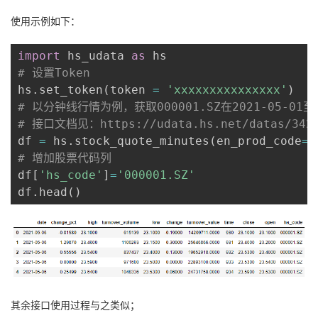
我
注
的
开
使用示例如下：
的
Programs
发
import
 hs_udata 
as
# 设置Token
支
者
hs
.
set_token
(
token 
=
'xxxxxxxxxxxxxxx'
)
# 以分钟线行情为例，获取000001.SZ在2021-05-01至
持
学
# 接口文档见：https://udata.hs.net/datas/342
df 
=
 hs
.
stock_quote_minutes
(
en_prod_code
=
"
我
堂
# 增加股票代码列
df
[
'hs_code'
]
=
'000001.SZ'
的
我
我
df
.
head
(
)
技
的
的
我
术
云
课
的
我
支
声
程
认
的
我
其余接口使用过程与之类似；