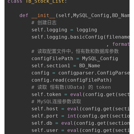
class
TB_Stock_List
:
def
__init__
(
self
,
MySQL_Config
,
BD_Name
# 创建日志
        self
.
logging 
=
 logging

        self
.
logging
.
basicConfig
(
filename
=
,
format
=
# 读取配置文件中，恒有数和数据库参数
        configFilePath 
=
 MySQL_Config

        self
.
section1 
=
 BD_Name

        config 
=
 configparser
.
ConfigParser
        config
.
read
(
configFilePath
)
# 读取 恒有数(UData) 的 token
        self
.
token 
=
eval
(
config
.
get
(
secti
# MySQL连接参数读取
        self
.
host 
=
eval
(
config
.
get
(
sectio
        self
.
port 
=
int
(
config
.
get
(
section
        self
.
db 
=
eval
(
config
.
get
(
section
=
        self
.
user 
=
eval
(
config
.
get
(
sectio