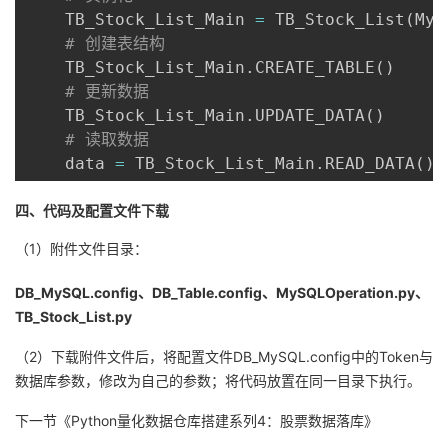
    TB_Stock_List_Main 
=
 TB_Stock_List
(
MyS
# 创建表结构
    TB_Stock_List_Main
.
CREATE_TABLE
(
)
# 更新数据
    TB_Stock_List_Main
.
UPDATE_DATA
(
)
# 读取数据
    data 
=
 TB_Stock_List_Main
.
READ_DATA
(
)
四、代码及配置文件下载
（1）附件文件目录：
DB_MySQL.config、
DB_Table.config、
MySQLOperation.py、
TB_Stock_List.py
（2）下载附件文件后，将配置文件DB_MySQL.config中的Token与
数据库参数，修改为自己的参数；将代码放置在同一目录下执行。
下一节《Python量化数据仓库搭建系列4：股票数据落库》