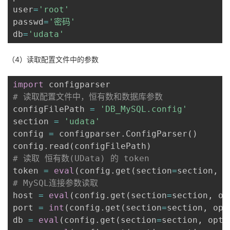
user
=
'root'
passwd
=
'密码'
db
=
'udata'
（4）读取配置文件中的参数
import
# 读取配置文件中，恒有数和数据库参数
configFilePath 
=
'DB_MySQL.config'
section 
=
'udata'
config 
=
 configparser
.
ConfigParser
(
)
config
.
read
(
configFilePath
)
# 读取 恒有数(UData) 的 token
token 
=
eval
(
config
.
get
(
section
=
section
,
 o
# MySQL连接参数读取
host 
=
eval
(
config
.
get
(
section
=
section
,
 op
port 
=
int
(
config
.
get
(
section
=
section
,
 opt
db 
=
eval
(
config
.
get
(
section
=
section
,
 opti