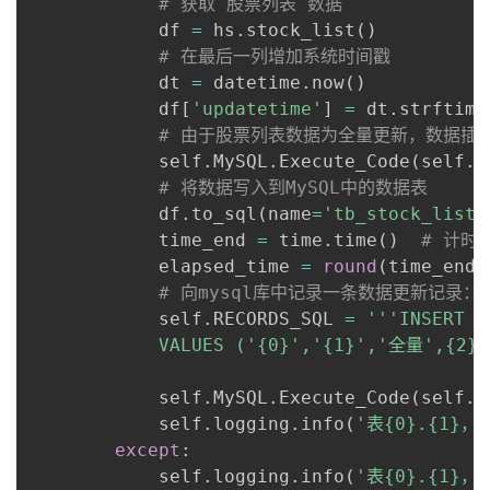
# 获取 股票列表 数据
            df 
=
 hs
.
stock_list
(
)
# 在最后一列增加系统时间戳
            dt 
=
 datetime
.
now
(
)
            df
[
'updatetime'
]
=
 dt
.
strftime
# 由于股票列表数据为全量更新，数据插
            self
.
MySQL
.
Execute_Code
(
self
.
D
# 将数据写入到MySQL中的数据表
            df
.
to_sql
(
name
=
'tb_stock_list'
            time_end 
=
 time
.
time
(
)
# 计时
            elapsed_time 
=
round
(
time_end
-
# 向mysql库中记录一条数据更新记录
            self
.
RECORDS_SQL 
=
'''INSERT I
            VALUES ('{0}','{1}','全量',{2},
            self
.
MySQL
.
Execute_Code
(
self
.
R
            self
.
logging
.
info
(
'表{0}.{1}
except
:
            self
.
logging
.
info
(
'表{0}.{1}