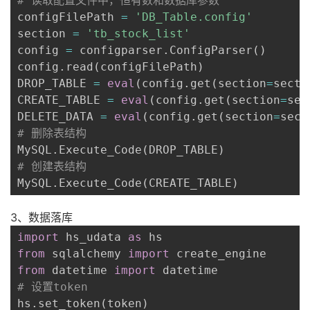
# 读取配置文件中，恒有数和数据库参数
configFilePath 
=
'DB_Table.config'
section 
=
'tb_stock_list'
config 
=
 configparser
.
ConfigParser
(
)
config
.
read
(
configFilePath
)
DROP_TABLE 
=
eval
(
config
.
get
(
section
=
secti
CREATE_TABLE 
=
eval
(
config
.
get
(
section
=
sec
DELETE_DATA 
=
eval
(
config
.
get
(
section
=
sect
# 删除表结构
MySQL
.
Execute_Code
(
DROP_TABLE
)
# 创建表结构
MySQL
.
Execute_Code
(
CREATE_TABLE
)
3、数据落库
import
 hs_udata 
as
from
 sqlalchemy 
import
from
 datetime 
import
# 设置token
hs
.
set_token
(
token
)