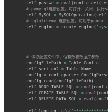
        self
.
passwd 
=
eval
(
config
.
get
(
sect
# pymysql连接设置，可打开、关闭、执行sq
        self
.
MySQL 
=
 MySQLOperation
(
self
.
h
# sqlalchemy 连接设置，可用于pandas.re
        self
.
engine 
=
 create_engine
(
'mysql
# 读取配置文件中，恒有数和数据库参数
        configFilePath 
=
 Table_Config

        self
.
section2 
=
 Table_Name

        config 
=
 configparser
.
ConfigParser
        config
.
read
(
configFilePath
)
        self
.
DROP_TABLE_SQL 
=
eval
(
config
.
        self
.
CREATE_TABLE_SQL 
=
eval
(
confi
        self
.
DELETE_DATA_SQL 
=
eval
(
config
        self
.
logging
.
info
(
'***************