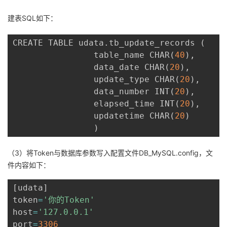
建表SQL如下：
CREATE TABLE udata
.
tb_update_records 
(
                table_name CHAR
(
40
)
,
                data_date CHAR
(
20
)
,
                update_type CHAR
(
20
)
,
                data_number INT
(
20
)
,
                elapsed_time INT
(
20
)
,
                updatetime CHAR
(
20
)
)
（3）将Token与数据库参数写入配置文件DB_MySQL.config，文
件内容如下：
[
udata
]
token
=
'你的Token'
host
=
'127.0.0.1'
port
=
3306