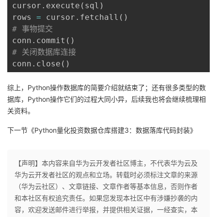
cursor
.
execute
(
sql
)
rows 
=
 cursor
.
fetchall
(
)
# 事物提交
conn
.
commit
(
)
# 关闭数据库连接
conn
.
close
(
)
综上，Python操作数据库的简要介绍就结束了；还有很多类型的数
据库，Python操作它们的过程大同小异，后续我也将会继续梳理相
关资料。
下一节《Python量化投资数据仓库搭建3：数据落库代码封装》
【声明】本内容来自华为云开发者社区博主，不代表华为云及
华为云开发者社区的观点和立场。转载时必须标注文章的来源
（华为云社区）、文章链接、文章作者等基本信息，否则作者
和本社区有权追究责任。如果您发现本社区中有涉嫌抄袭的内
容，欢迎发送邮件进行举报，并提供相关证据，一经查实，本