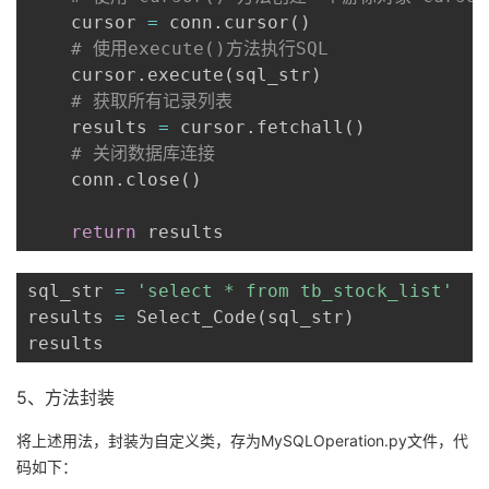
    cursor 
=
 conn
.
cursor
(
)
# 使用execute()方法执行SQL
    cursor
.
execute
(
sql_str
)
# 获取所有记录列表
    results 
=
 cursor
.
fetchall
(
)
# 关闭数据库连接
    conn
.
close
(
)
return
 results
sql_str 
=
'select * from tb_stock_list'
results 
=
 Select_Code
(
sql_str
)
results
5、方法封装
将上述用法，封装为自定义类，存为MySQLOperation.py文件，代
码如下：