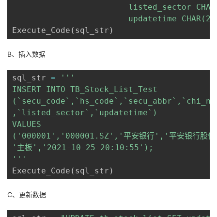
                        listed_sector CHAR(
                        updatetime CHAR(20
Execute_Code
(
sql_str
)
B、插入数据
sql_str 
=
'''

INSERT INTO TB_Stock_List_Test

(`secu_code`,`hs_code`,`secu_abbr`,`chi_na
,`listed_sector`,`updatetime`)

VALUES

('000001','000001.SZ','平安银行','平安银行
'主板','2021-10-25 20:10:55');

'''
Execute_Code
(
sql_str
)
C、更新数据