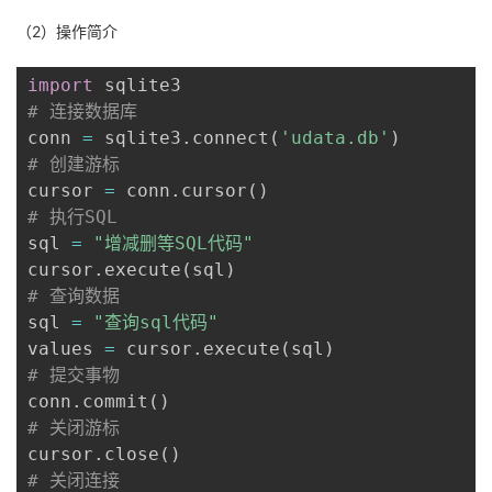
（2）操作简介
import
# 连接数据库
conn 
=
 sqlite3
.
connect
(
'udata.db'
)
# 创建游标
cursor 
=
 conn
.
cursor
(
)
# 执行SQL
sql 
=
"增减删等SQL代码"
cursor
.
execute
(
sql
)
# 查询数据
sql 
=
"查询sql代码"
values 
=
 cursor
.
execute
(
sql
)
# 提交事物
conn
.
commit
(
)
# 关闭游标
cursor
.
close
(
)
# 关闭连接