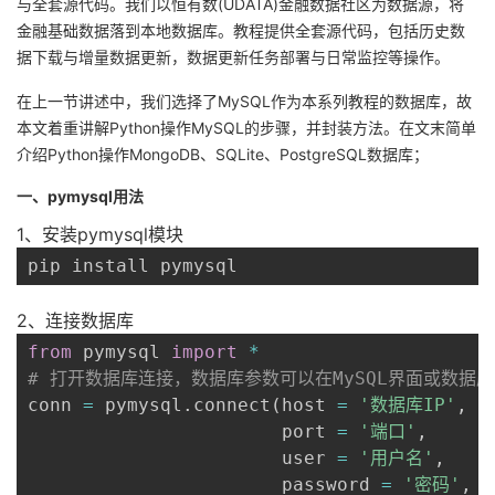
与全套源代码。我们以恒有数(UDATA)金融数据社区为数据源，将
金融基础数据落到本地数据库。教程提供全套源代码，包括历史数
的
Programs
发
者
据下载与增量数据更新，数据更新任务部署与日常监控等操作。
支
者
我
在上一节讲述中，我们选择了MySQL作为本系列教程的数据库，故
本文着重讲解Python操作MySQL的步骤，并封装方法。在文末简单
持
学
的
我
介绍Python操作MongoDB、SQLite、PostgreSQL数据库；
一、pymysql用法
我
堂
博
的
我
1、安装pymysql模块
的
我
客
论
的
我
我
pip install pymysql
技
的
坛
圈
的
我
的
我
2、连接数据库
from
 pymysql 
import
*
术
云
子
直
的
我
课
的
我
# 打开数据库连接，数据库参数可以在MySQL界面或数据
conn 
=
 pymysql
.
connect
(
host 
=
'数据库IP'
,
支
声
播
活
的
程
认
的
我
                       port 
=
'端口'
,
                       user 
=
'用户名'
,
持
建
动
关
证
实
的
                       password 
=
'密码'
,