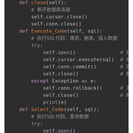
def
close
(
self
)
:
# 断开数据库连接
        self
.
cursor
.
close
(
)
        self
.
conn
.
close
(
)
def
Execute_Code
(
self
,
 sql
)
:
# 执行SQL代码：建表、删表、插入数据
try
:
            self
.
open
(
)
# 
            self
.
cursor
.
execute
(
sql
)
# 使
            self
.
conn
.
commit
(
)
# 
            self
.
close
(
)
# 
except
 Exception 
as
 e
:
            self
.
conn
.
rollback
(
)
# 
            self
.
close
(
)
# 
print
(
e
)
def
Select_Code
(
self
,
 sql
)
:
# 执行SQL代码，查询数据
try
:
            self
.
open
(
)