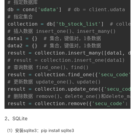
# 指定数据库
db 
=
 conn
[
'udata'
]
# db = client.udata
# 指定集合
collection 
=
 db
[
'tb_stock_list'
]
# collec
# 插入数据 insert_one()、insert_many()
data1 
=
{
}
# 集合，键值对，1条数据
data2 
=
{
}
# 集合，键值对，1条数据
result 
=
 collection
.
insert_many
(
[
data1
,
 da
# result = collection.insert_one(data1)
# 查询数据 find_one()、find()
result 
=
 collection
.
find_one
(
{
'secu_code'
:
# 更新数据 update_one()、update()
result 
=
 collection
.
update_one
(
{
'secu_code
# 删除数据 remove()、delete_one()和delete_ma
result 
=
 collection
.
remove
(
{
'secu_code'
:
'
2、SQLite
（1）安装sqlite3：pip install sqlite3