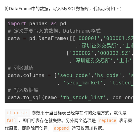
将DataFrame中的数据，写入MySQL数据库，代码示例如下：
import
 pandas 
as
# 定义需要写入的数据，DataFrame格式
data 
=
 pd
.
DataFrame
(
[
[
'000001'
,
'000001.SZ'
,
'深圳证券交易所'
,
'上市
[
'000002'
,
'000002.SZ'
,
'
,
'深圳证券交易所'
,
'上市'
,
# 列名赋值
data
.
columns 
=
[
'secu_code'
,
'hs_code'
,
'se
,
'secu_market'
,
'listed_s
# 写入数据库
data
.
to_sql
(
name
=
'tb_stock_list'
,
 con
=
engi
参数用于当目标表已经存在时的处理方式，默认是
if_exists
，即目标表存在就失败。另外两个选项是
表示替
fail
replace
代原表，即删除再创建，
选项仅添加数据。
append