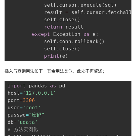
            self
.
cursor
.
execute
(
sql
)
            result 
=
 self
.
cursor
.
fetchall
(
            self
.
close
(
)
return
 result                 
except
 Exception 
as
 e
:
            self
.
conn
.
rollback
(
)
            self
.
close
(
)
print
(
e
)
插入与查询用法如下，其余用法类似，此处不再赘述；
import
 pandas 
as
 pd

host
=
'127.0.0.1'
port
=
3306
user
=
'root'
passwd
=
"密码"
db
=
'udata'
# 方法实例化