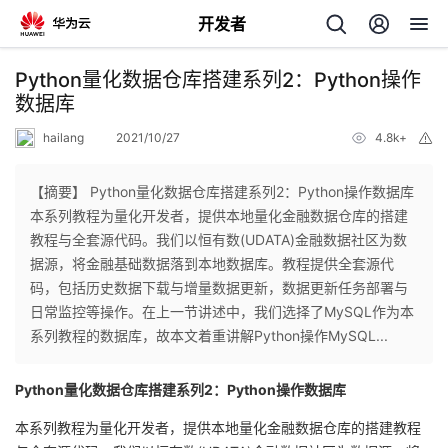
开发者
返
Python量化数据仓库搭建系列2：Python操作
回
数据库
hailang
2021/10/27
4.8k+
举
报
【摘要】 Python量化数据仓库搭建系列2：Python操作数据库
本系列教程为量化开发者，提供本地量化金融数据仓库的搭建
个
教程与全套源代码。我们以恒有数(UDATA)金融数据社区为数
据源，将金融基础数据落到本地数据库。教程提供全套源代
我
人
码，包括历史数据下载与增量数据更新，数据更新任务部署与
日常监控等操作。在上一节讲述中，我们选择了MySQL作为本
我
的
主
系列教程的数据库，故本文着重讲解Python操作MySQL...
我
的
开
页
Python量化数据仓库搭建系列2：Python操作数据库
本系列教程为量化开发者，提供本地量化金融数据仓库的搭建教程
我
的
开
发