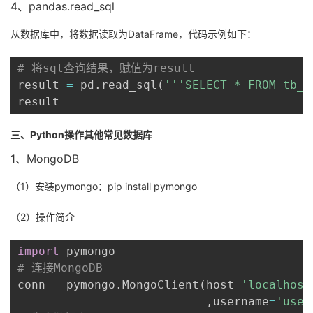
4、pandas.read_sql
从数据库中，将数据读取为DataFrame，代码示例如下：
# 将sql查询结果，赋值为result
result 
=
 pd
.
read_sql
(
'''SELECT * FROM tb_s
result
三、Python操作其他常见数据库
1、MongoDB
（1）安装pymongo：pip install pymongo
（2）操作简介
import
# 连接MongoDB
conn 
=
 pymongo
.
MongoClient
(
host
=
'localhost
,
username
=
'user