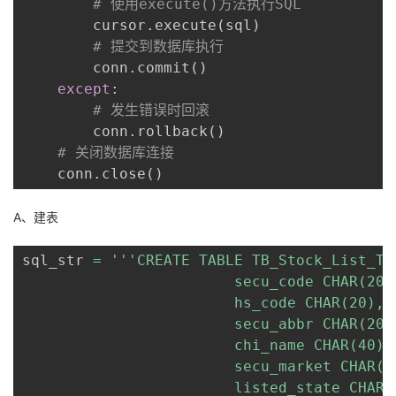
# 使用execute()方法执行SQL
        cursor
.
execute
(
sql
)
# 提交到数据库执行
        conn
.
commit
(
)
except
:
# 发生错误时回滚
        conn
.
rollback
(
)
# 关闭数据库连接
    conn
.
close
(
)
A、建表
sql_str 
=
'''CREATE TABLE TB_Stock_List_Tes
                        secu_code CHAR(20),
                        hs_code CHAR(20),

                        secu_abbr CHAR(20),
                        chi_name CHAR(40),

                        secu_market CHAR(20
                        listed_state CHAR(2