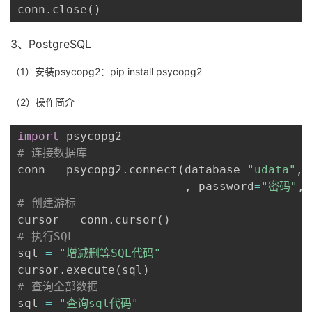
conn
.
close
(
)
3、PostgreSQL
（1）安装psycopg2：pip install psycopg2
（2）操作简介
import
# 连接数据库
conn 
=
 psycopg2
.
connect
(
database
=
"udata"
,
 
,
 password
=
"密码"
,
 
# 创建游标
cursor 
=
 conn
.
cursor
(
)
# 执行SQL
sql 
=
"增减删等SQL代码"
cursor
.
execute
(
sql
)
# 查询全部数据
sql 
=
"查询sql代码"