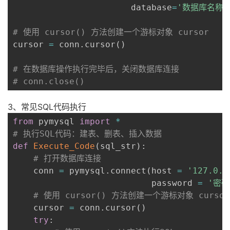
                       database
=
'数据库名称'
议
注
验
收
# 使用 cursor() 方法创建一个游标对象 cursor
藏
cursor 
=
 conn
.
cursor
(
)
# 在数据库操作执行完毕后，关闭数据库连接
# conn.close()
3、常见SQL代码执行
from
 pymysql 
import
*
# 执行SQL代码：建表、删表、插入数据
def
Execute_Code
(
sql_str
)
:
# 打开数据库连接
    conn 
=
 pymysql
.
connect
(
host 
=
'127.0.0
                           password 
=
'密码
# 使用 cursor() 方法创建一个游标对象 cursor
    cursor 
=
 conn
.
cursor
(
)
try
: