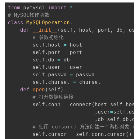
from
 pymysql 
import
*
# MySQL操作函数
class
MySQLOperation
:
def
__init__
(
self
,
 host
,
 port
,
 db
,
 use
# 参数初始化
        self
.
host 
=
 host

        self
.
port 
=
 port

        self
.
db 
=
 db

        self
.
user 
=
 user

        self
.
passwd 
=
 passwd

        self
.
charset 
=
 charset

def
open
(
self
)
:
# 打开数据库连接
        self
.
conn 
=
 connect
(
host
=
self
.
host
,
user
=
self
.
use
,
db
=
self
.
db
,
ch
# 使用 cursor() 方法创建一个游标对象 cu
        self
.
cursor 
=
 self
.
conn
.
cursor
(
)