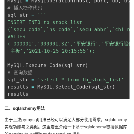
MySQL 
=
 MySQLOperation
(
host
,
 port
,
 db
,
 use
# 插入操作代码
sql_str 
=
'''

INSERT INTO tb_stock_list

(`secu_code`,`hs_code`,`secu_abbr`,`chi_na
VALUES

('000001','000001.SZ','平安银行','平安银行
'主板','2021-10-25 20:15:55');

'''
MySQL
.
Execute_Code
(
sql_str
)
# 查询数据
sql_str 
=
'select * from tb_stock_list'
results 
=
 MySQL
.
Select_Code
(
sql_str
)
results
二、sqlalchemy用法
由于上述pymysql用法已经可以满足大部分使用需求，sqlalchemy
实现功能与之类似。这里着重介绍一下基于sqlalchemy链接数据库
的pandas.to_sql和pandas.read_sql操作。