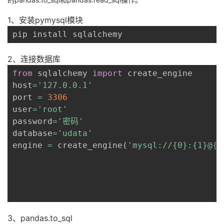
1、安装pymysql模块
pip install sqlalchemy
2、连接数据库
from
 sqlalchemy 
import
 create_engine

host
=
'127.0.0.1'
port 
=
3306
user
=
'root'
password
=
'密码'
database
=
'udata'
engine 
=
 create_engine
(
'mysql://{0}:{1}@{2
3、pandas.to_sql