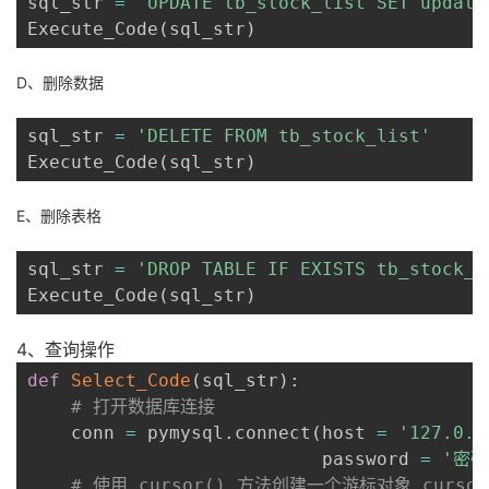
sql_str 
=
"UPDATE tb_stock_list SET update
Execute_Code
(
sql_str
)
D、删除数据
sql_str 
=
'DELETE FROM tb_stock_list'
Execute_Code
(
sql_str
)
E、删除表格
sql_str 
=
'DROP TABLE IF EXISTS tb_stock_l
Execute_Code
(
sql_str
)
4、查询操作
def
Select_Code
(
sql_str
)
:
# 打开数据库连接
    conn 
=
 pymysql
.
connect
(
host 
=
'127.0.0
                           password 
=
'密码
# 使用 cursor() 方法创建一个游标对象 cursor