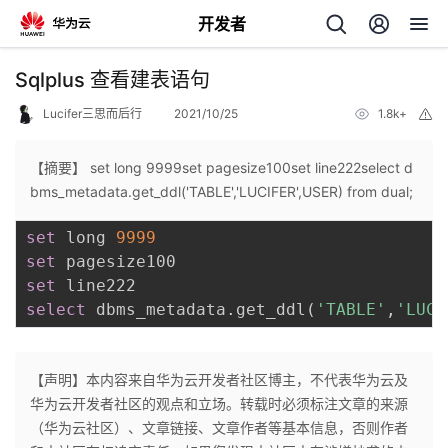
开发者
返
Sqlplus 查看建表语句
回
Lucifer三思而后行
2021/10/25
1.8k+
举
报
【摘要】 set long 9999set pagesize100set line222select d
bms_metadata.get_ddl('TABLE','LUCIFER',USER) from dual;
set
 long 
9999
个
set
set
我
人
select
 dbms_metadata
.
get_ddl
(
'TABLE'
,
'LUCI
的
主
【声明】本内容来自华为云开发者社区博主，不代表华为云及
开
页
华为云开发者社区的观点和立场。转载时必须标注文章的来源
（华为云社区）、文章链接、文章作者等基本信息，否则作者
发