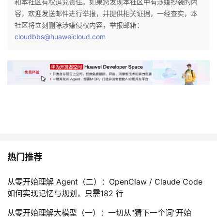
和本社区有权追究责任。如果您发现本社区中有涉嫌抄袭的内
容，欢迎发送邮件进行举报，并提供相关证据，一经查实，本
者
社区将立刻删除涉嫌侵权内容，举报邮箱：
cloudbbs@huaweicloud.com
我
的
我
博
的
我
客
论
的
我
坛
圈
的
我
热门推荐
子
直
的
我
我
播
活
的
从零开始理解 Agent（二）：OpenClaw / Claude Code
如何实现记忆与规划，只需182 行
我
动
关
的
从零开始理解大模型（一）：一切从"猜下一个词"开始