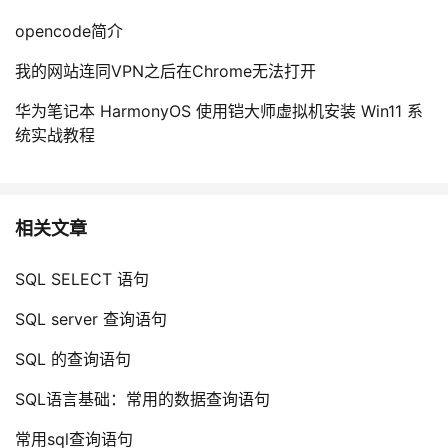
我
注
的
开
opencode简介
的
Programs
我的网站连同VPN之后在Chrome无法打开
发
华为笔记本 HarmonyOS 使用铠大师虚拟机安装 Win11 系
支
者
统实战教程
持
学
我
堂
相关文章
的
我
我
SQL SELECT 语句
技
的
的
我
SQL server 查询语句
SQL 的查询语句
术
云
课
的
我
SQL语言基础：常用的数据查询语句
支
声
程
认
的
我
常用sql查询语句