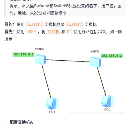
提示：本文里SwitchA和SwitchB只是设置的名字，用户名，密
者
码，地址，大家也可以随意修改
目的
我
：使用
交换机登录
交换机
switchB
switchA
首先
：使用
，将
和
使用线路连接起来，如下图
eNSP
交换机
PC
的
我
所示
博
的
我
客
论
的
我
坛
圈
的
我
子
直
的
我
我
播
活
的
我
动
关
的
一.
配置交换机A