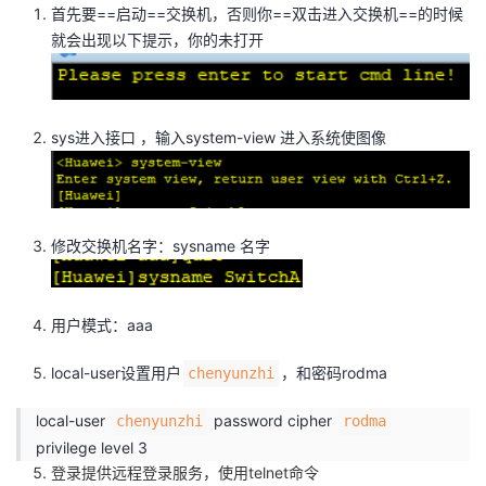
首先要==启动==交换机，否则你==双击进入交换机==的时候
我
注
的
开
就会出现以下提示，你的未打开
的
Programs
发
支
者
sys进入接口 ，输入system-view 进入系统使图像
持
学
我
堂
修改交换机名字：sysname 名字
的
我
我
用户模式：aaa
技
的
的
我
local-user设置用户
，和密码rodma
chenyunzhi
术
云
课
的
我
local-user
password cipher
chenyunzhi
rodma
支
声
程
认
的
我
privilege level 3
登录提供远程登录服务，使用telnet命令