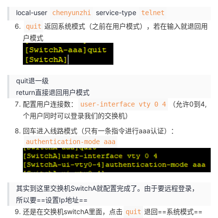
持
建
证
实
的
local-user
service-type
chenyunzhi
telnet
返回系统模式（之前在用户模式），若在输入就退回用
quit
议
验
收
户模式
藏
quit退一级
return直接退回用户模式
配置用户连接数：
（允许0到4,
user-interface vty 0 4
个用户同时可以登录我们的交换机）
回车进入线路模式（只有一条指令进行aaa认证）：
authentication-mode aaa
其实到这里交换机SwitchA就配置完成了。由于要远程登录，
所以要==设置Ip地址==
还是在交换机switchA里面，点击
退回==系统模式==
quit