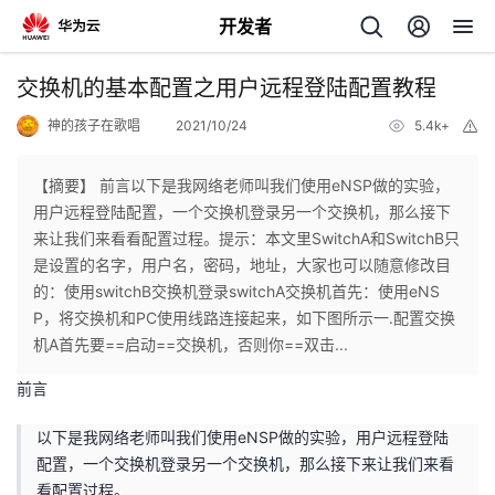
开发者
返
交换机的基本配置之用户远程登陆配置教程
回
神的孩子在歌唱
2021/10/24
5.4k+
举
报
【摘要】 前言以下是我网络老师叫我们使用eNSP做的实验，
用户远程登陆配置，一个交换机登录另一个交换机，那么接下
来让我们来看看配置过程。提示：本文里SwitchA和SwitchB只
个
是设置的名字，用户名，密码，地址，大家也可以随意修改目
的：使用switchB交换机登录switchA交换机首先：使用eNS
我
人
P，将交换机和PC使用线路连接起来，如下图所示一.配置交换
机A首先要==启动==交换机，否则你==双击...
的
主
前言
开
页
以下是我网络老师叫我们使用eNSP做的实验，用户远程登陆
配置，一个交换机登录另一个交换机，那么接下来让我们来看
发
看配置过程。