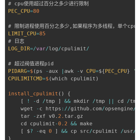
我
注
的
开
PEC_CPU
=
80
的
Programs
发
# 限制进程使用百分之多少
,
如果程序为多线程，单个cpu
LIMIT_CPU
=
85
支
者
LOG_DIR
=
/
var
/
log
/
cpulimit
/
持
学
我
堂
PIDARG
=
$
(
ps 
-
aux 
|
awk 
-
v 
CPU
=
$
{
PEC_CPU
}
'{
CPULIMITCMD
=
$
(
which cpulimit
)
的
我
我
install_cpulimit
(
)
{
技
的
的
我
[
!
-
d 
/
tmp 
]
&&
 mkdir 
/
tmp 
||
 cd 
/
tmp

	wget 
-
c https
:
/
/
github
.
com
/
opsengine
/
c
术
云
课
的
我
	tar 
-
zxf v0
.
2.
tar
.
gz

	cd cpulimit
-
0.2
&&
 make

支
声
程
认
的
我
[
 $
?
-
eq 
0
]
&&
 cp src
/
cpulimit 
/
usr
/
b
}