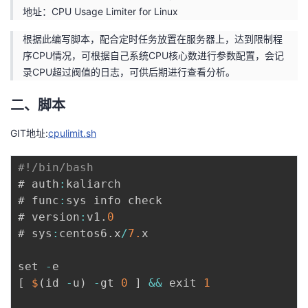
地址：
CPU Usage Limiter for Linux
者
根据此编写脚本，配合定时任务放置在服务器上，达到限制程
序CPU情况，可根据自己系统CPU核心数进行参数配置，会记
我
录CPU超过阀值的日志，可供后期进行查看分析。
的
我
二、脚本
博
的
我
GIT地址:
cpulimit.sh
客
论
的
我
#!/bin/bash
# auth
:
kaliarch

坛
圈
的
我
# func
:
sys info check

# version
:
v1
.
0
子
直
的
我
# sys
:
centos6
.
x
/
7.
x

我
播
活
的
set 
-
[
$
(
id 
-
u
)
-
gt 
0
]
&&
 exit 
1
我
动
关
的