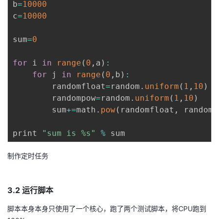
b
=
10000
c
=
10000
sum
=
0
for
 i 
in
range
(
0
,
a
)
:
for
 j 
in
range
(
0
,
b
)
:
        randomfloat
=
random
.
uniform
(
1
,
10
)
        randompow
=
random
.
uniform
(
1
,
10
)
        sum
+=
math
.
pow
(
randomfloat
,
 randomp
print 
"sum is %s"
%
制作定时任务
3.2 运行脚本
脚本本身本身只使用了一个核心，跑了两个测试脚本，将CPU跑到