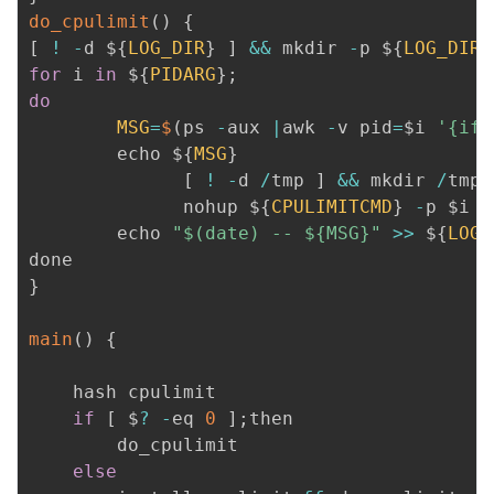
持
建
证
实
的
do_cpulimit
(
)
{
[
!
-
d $
{
LOG_DIR
}
]
&&
 mkdir 
-
p $
{
LOG_DIR
}
议
验
收
for
 i 
in
 $
{
PIDARG
}
;
do
藏
MSG
=
$
(
ps 
-
aux 
|
awk 
-
v pid
=
$i 
'{if(
        echo $
{
MSG
}
[
!
-
d 
/
tmp 
]
&&
 mkdir 
/
tmp 
			  nohup $
{
CPULIMITCMD
}
-
p $i 
-
        echo 
"$(date) -- ${MSG}"
>>
 $
{
LOG_
}
main
(
)
{
	hash cpulimit 

if
[
 $
?
-
eq 
0
]
;
then

		do_cpulimit

else