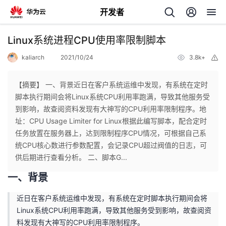
开发者
返
Linux系统进程CPU使用率限制脚本
回
kaliarch
2021/10/24
3.8k+
举
报
【摘要】 一、背景近日在客户系统运维中发现，有系统在定时
脚本执行期间会将Linux系统CPU利用率跑满，导致其他服务受
到影响，故查阅资料发现有大神写的CPU利用率限制程序。地
个
址：CPU Usage Limiter for Linux根据此编写脚本，配合定时
任务放置在服务器上，达到限制程序CPU情况，可根据自己系
我
人
统CPU核心数进行参数配置，会记录CPU超过阀值的日志，可
供后期进行查看分析。 二、脚本G...
的
主
一、背景
开
页
近日在客户系统运维中发现，有系统在定时脚本执行期间会将
Linux系统CPU利用率跑满，导致其他服务受到影响，故查阅资
发
料发现有大神写的CPU利用率限制程序。