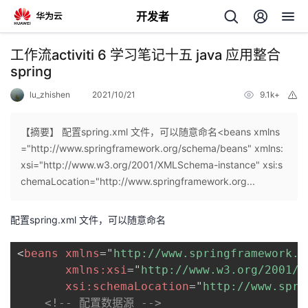
开发者
返
工作流activiti 6 学习笔记十五 java 应用整合
回
spring
lu_zhishen
2021/10/21
9.1k+
举
报
【摘要】 配置spring.xml 文件，可以随意命名<beans xmlns
="http://www.springframework.org/schema/beans" xmlns:
个
xsi="http://www.w3.org/2001/XMLSchema-instance" xsi:s
chemaLocation="http://www.springframework.org...
我
人
配置spring.xml 文件，可以随意命名
的
主
<
beans
xmlns
=
"
http://www.springframework.o
开
页
xmlns:
xsi
=
"
http://www.w3.org/2001/X
xsi:
schemaLocation
=
"
http://www.spri
发
<!-- 配置数据源 -->