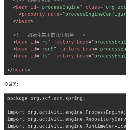
<!-- 初始化引擎 -->
我
注
的
开
<
bean
id
=
"
processEngine
"
class
=
"
org.acti
<
property
name
=
"
processEngineConfigura
的
Programs
发
</
bean
>
支
者
<!-- 初始化常用的几个服务 -->
<
bean
id
=
"
rs
"
factory-bean
=
"
processEngin
持
<
bean
id
=
"
runS
"
factory-bean
=
"
processEng
学
<
bean
id
=
"
ts
"
factory-bean
=
"
processEngin
我
堂
</
beans
>
的
我
我
测试类：
技
的
的
我
package org.scf.act.spring;

术
云
课
的
我
import org.activiti.engine.ProcessEngine;

支
声
import org.activiti.engine.RepositoryServic
程
认
的
我
import org.activiti.engine.RuntimeService;
