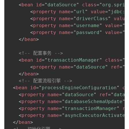
<
bean
id
=
"
dataSource
"
class
=
"
org.sprin
者
<
property
name
=
"
url
"
value
=
"
jdbc:m
<
property
name
=
"
driverClass
"
value
我
<
property
name
=
"
username
"
value
=
"
r
<
property
name
=
"
password
"
value
=
"
H
的
我
</
bean
>
博
的
我
<!-- 配置事务 -->
<
bean
id
=
"
transactionManager
"
class
=
"
o
客
论
的
我
<
property
name
=
"
dataSource
"
ref
=
"
d
</
bean
>
坛
圈
的
我
<!-- 配置流程引擎 -->
<
bean
id
=
"
processEngineConfiguration
"
cl
子
直
的
我
<
property
name
=
"
dataSource
"
ref
=
"
dataS
<
property
name
=
"
databaseSchemaUpdate
"
我
播
活
的
<
property
name
=
"
transactionManager
"
re
<
property
name
=
"
asyncExecutorActivate
"
我
动
关
的
</
bean
>