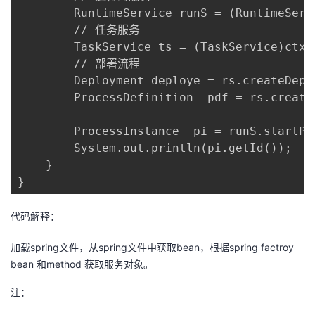
		RuntimeService runS = (RuntimeService)ctx.getBean("runS");

		// 任务服务

		TaskService ts = (TaskService)ctx.getBean("ts");

		// 部署流程

		Deployment deploye = rs.createDeployment().addClasspathResource("multi.bpmn").deploy();

		ProcessDefinition  pdf = rs.createProcessDefinitionQuery().deploymentId(deploye.getId()).singleResult();

		ProcessInstance  pi = runS.startProcessInstanceById(pdf.getId());

		System.out.println(pi.getId());

	}

代码解释：
加载spring文件，从spring文件中获取bean，根据spring factroy
bean 和method 获取服务对象。
注：