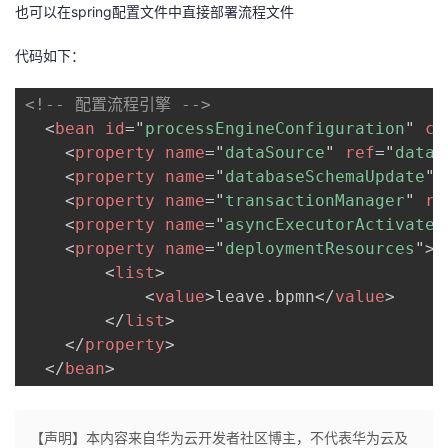
也可以在spring配置文件中直接部署流程文件
代码如下：
<!-- 配置流程引擎 -->
<
bean
id
=
"
processEngineConfiguration
"
cl
<
property
name
=
"
dataSource
"
ref
=
"
dataS
<
property
name
=
"
databaseSchemaUpdate
"
<
property
name
=
"
transactionManager
"
re
<
property
name
=
"
asyncExecutorActivate
"
<
property
name
=
"
deploymentResources
"
>
<
list
>
<
value
>
leave.bpmn
</
value
>
</
list
>
</
property
>
</
bean
>
【声明】本内容来自华为云开发者社区博主，不代表华为云及