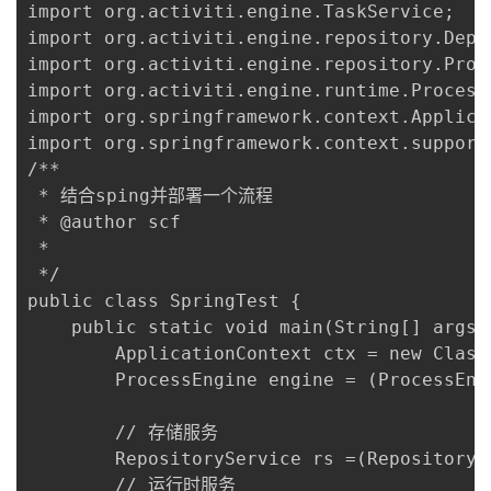
持
建
import org.activiti.engine.TaskService;

证
实
的
import org.activiti.engine.repository.Deplo
议
import org.activiti.engine.repository.Proce
验
收
import org.activiti.engine.runtime.ProcessI
import org.springframework.context.Applicat
藏
import org.springframework.context.support
/**

 * 结合sping并部署一个流程

 * @author scf

 *

 */

public class SpringTest {

	public static void main(String[] args) {

		ApplicationContext ctx = new ClassPathXmlApplicationContext(new String[] {"activiti.cfg.spring.xml"}) ;

		ProcessEngine engine = (ProcessEngine)ctx.getBean("processEngine");

		// 存储服务

		RepositoryService rs =(RepositoryService)ctx.getBean("rs");

		// 运行时服务
