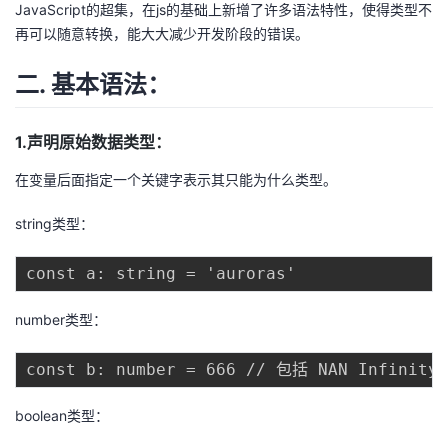
JavaScript的超集，在js的基础上新增了许多语法特性，使得类型不
者
再可以随意转换，能大大减少开发阶段的错误。
二. 基本语法：
我
的
我
1.声明原始数据类型：
博
的
我
在变量后面指定一个关键字表示其只能为什么类型。
string类型：
客
论
的
我
坛
圈
的
我
number类型：
子
直
的
我
我
播
活
的
boolean类型：
我
动
关
的