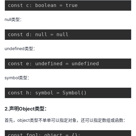
我
注
的
开
null类型：
的
Programs
发
支
者
undefined类型：
持
学
我
堂
symbol类型：
的
我
我
技
的
的
我
2.声明Object类型：
术
云
课
的
我
首先，object类型不单单可以指定对象，还可以指定数组或函数：
支
声
程
认
的
我
const foo1: object = {};
