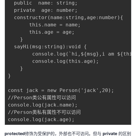
  public  name: string;

  private  age: number;

  constructor(name:string,age:number){

       this.name = name;

       this.age = age;

    }

  sayHi(msg:string):void {

        console.log(`hi,${msg},i am ${this.
        console.log(this.age);

    }

}

const jack = new Person('jack',20);

//Person类公有属性可以访问

console.log(jack.name);

//Person类私有属性不可以访问

protected
修饰为受保护的，外部也不可访问。但与
private
的区别