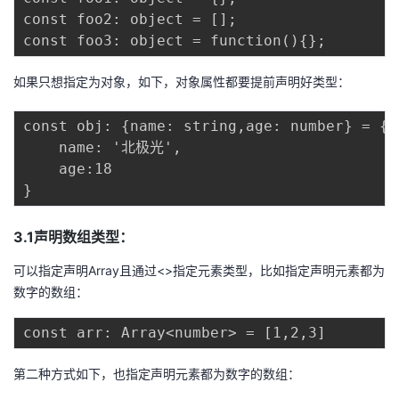
持
建
证
实
的
const foo2: object = [];

议
验
收
如果只想指定为对象，如下，对象属性都要提前声明好类型：
藏
const obj: {name: string,age: number} = {

    name: '北极光',

    age:18

3.1声明数组类型：
可以指定声明Array且通过<>指定元素类型，比如指定声明元素都为
数字的数组：
第二种方式如下，也指定声明元素都为数字的数组：