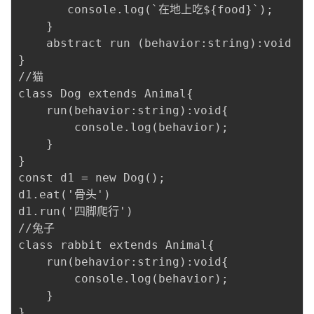
       console.log(`在地上吃${food}`);

    }

    abstract run (behavior:string):void

}

//猫

class Dog extends Animal{

    run(behavior:string):void{

        console.log(behavior);

    }

}

const d1 = new Dog();

d1.eat('骨头')

d1.run('四脚爬行') 

//兔子

class rabbit extends Animal{

    run(behavior:string):void{

        console.log(behavior);

    }

}
