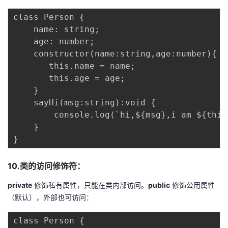
class Person {

    name: string;

    age: number;

    constructor(name:string,age:number){

       this.name = name;

       this.age = age;

    }

    sayHi(msg:string):void {

        console.log(`hi,${msg},i am ${this.
    }

10.类的访问修饰符：
private
修饰私有属性，只能在类内部访问。
public
修饰公用属性
（默认），外部也可访问：
class Person {
