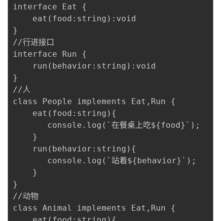
interface Eat {

    eat(food:string):void

}

//行进接口

interface Run {

    run(behavior:string):void

}

//人

class People implements Eat,Run {

    eat(food:string){

       console.log(`在餐桌上吃${food}`);

    }

    run(behavior:string){

       console.log(`站着${behavior}`);

    }

}

//动物

class Animal implements Eat,Run {

    eat(food:string){
