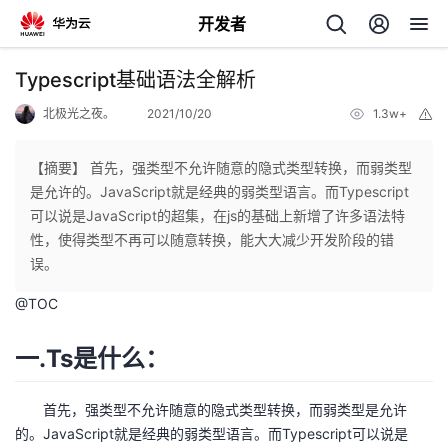
开发者
返
Typescript基础语法全解析
回
北极光之夜。
2021/10/20
1.3w+
举
报
【摘要】 首先，强类型不允许随意的隐式类型转换，而弱类型
是允许的。JavaScript就是经典的弱类型语言。而Typescript
可以说是JavaScript的超集，在js的基础上新增了许多语法特
个
性，使得类型不再可以随意转换，能大大减少开发阶段的错
误。
我
人
@
TOC
的
主
一.Ts是什么：
开
页
首先，强类型不允许随意的隐式类型转换，而弱类型是允许
发
的。JavaScript就是经典的弱类型语言。而Typescript可以说是