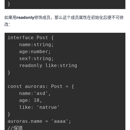
如果用
readonly
修饰成员，那么这个成员属性在初始化后便不可修
改：
interface Post {

    name:string;

    age:number;

    sex?:string;

    readonly like:string 

}

const auroras: Post = {

    name:'asd',

    age: 18,

    like: 'natrue'

}

auroras.name = 'aaaa';

//保错
