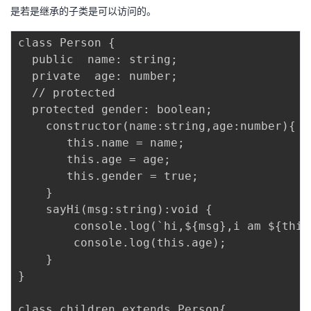
是若是继承的子类是可以访问的。
class Person {

  public  name: string;

  private  age: number;

  // protected

  protected gender: boolean;

    constructor(name:string,age:number){

       this.name = name;

       this.age = age;

       this.gender = true;

    }

    sayHi(msg:string):void {

        console.log(`hi,${msg},i am ${this.
        console.log(this.age);

    }

}

class children extends Person{ 
