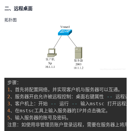
二、远程桌面
者
拓扑图
我
的
我
博
的
我
客
论
的
我
坛
圈
的
我
1
子
直
的
我
2
、服务器开启允许被远程控制：桌面右键属性 
-
-
 远程设
3
、客户机上：开始 
-
-
 运行 
-
-
我
播
活
的
4
5
、输入服务器的账号及密码。

我
动
关
的
注意：如使用非管理员账户登录远程，需要在服务器上将用户加入到