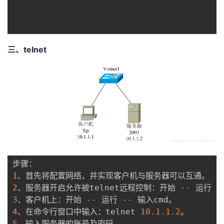
我
注
的
开
的
Programs
发
三、telnet
支
者
持
学
我
堂
的
我
我
技
的
的
我
1
术
云
课
的
我
2
、服务器开启允许被telnet远程控制：开始 
-
-
 运行 
-
3
、客户机上：开始 
-
-
 运行 
-
-
支
声
程
认
的
我
4
、在命令行窗口中输入：telnet 
10.1
.1
.2
5
、输入服务器的账号及密码。
