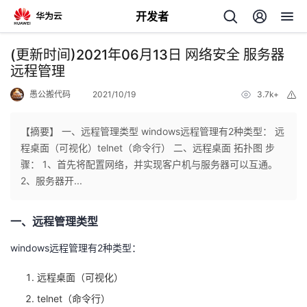
开发者
返
(更新时间)2021年06月13日 网络安全 服务器
回
远程管理
愚公搬代码
2021/10/19
3.7k+
举
报
【摘要】 一、远程管理类型 windows远程管理有2种类型： 远
程桌面（可视化）telnet（命令行） 二、远程桌面 拓扑图 步
个
骤： 1、首先将配置网络，并实现客户机与服务器可以互通。
2、服务器开...
我
人
一、远程管理类型
的
主
windows远程管理有2种类型：
开
页
远程桌面（可视化）
发
telnet（命令行）