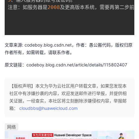
持
建
证
实
的
注意：如服务器是
2008
及更高版本系统，需要再第二步前先按
议
验
收
藏
文章来源: codeboy.blog.csdn.net，作者：愚公搬代码，版权归原
作者所有，如需转载，请联系作者。
原文链接：codeboy.blog.csdn.net/article/details/115802407
【版权声明】本文为华为云社区用户转载文章，如果您发现本
社区中有涉嫌抄袭的内容，欢迎发送邮件进行举报，并提供相
关证据，一经查实，本社区将立刻删除涉嫌侵权内容，举报邮
箱：
cloudbbs@huaweicloud.com
网络