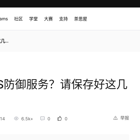
rams
社区
学堂
大赛
支持
茶思屋
方案
oS防御服务？请保存好这几
举报
:14
6.5k+
0
0