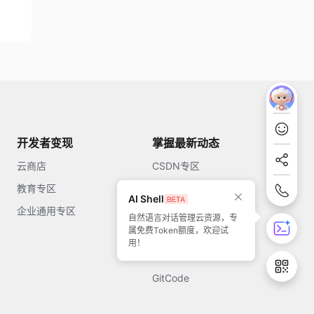
开发者变现
掌握最新动态
云商店
CSDN专区
教育专区
知乎
AI Shell
企业通用专区
开源中国
自然语言对话管理云资源，专
属免费Token额度，欢迎试
51CTO
用！
今日头条
GitCode