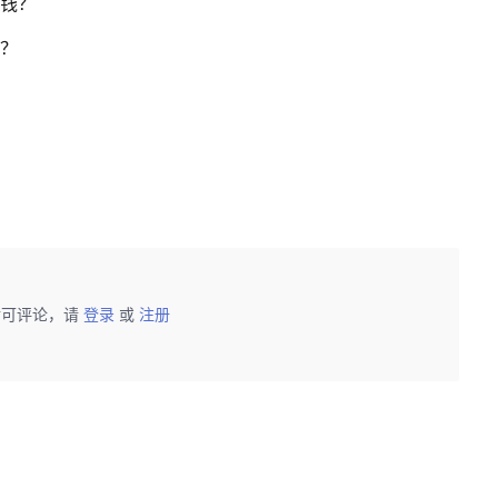
少钱？
型？
后可评论，请
登录
或
注册