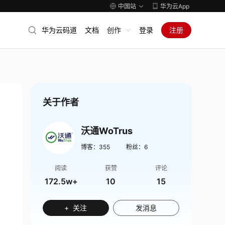
中国站
华为云App
华为云码道
文档
创作
登录
注册
关于作者
沃通WoTrus
博客：
355
粉丝：
6
阅读
获赞
评论
172.5w+
10
15
+ 关注
发消息