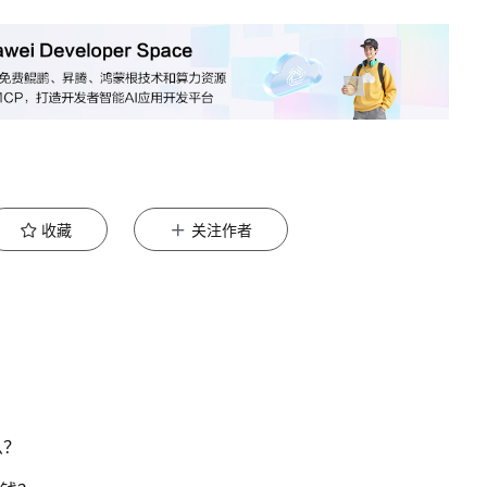
收藏
关注作者
么？