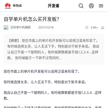
开发者
返
自学单片机怎么买开发板？
回
无际单片机编程
2021/10/18
5.6k+
举
报
【摘要】 现在市面上的单片机开发板可以说用泛滥来形容了。
有时候选择太多，让人无法下手，特别是对于新手来说。 我自
认自己不是一个聪明的人，有时候算数都是手指1,2,3,4…这样
个
数。 有时候脑子一下转不过弯的时...
我
人
现在市面上的单片机开发板可以说用泛滥来形容了。
我
的
主
有时候选择太多，让人无法下手，特别是对于新手来说。
我
的
我自认自己不是一个聪明的人，有时候算数都是手指1,2,3,4…这样
开
页
数。
我
的
开
发
有时候脑子一下转不过弯的时候，我就用最原始最笨的方法，虽然