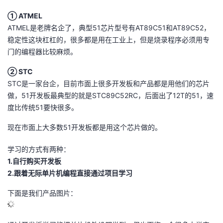
议
注
验
收
① ATMEL
ATMEL是老牌名企了，典型51芯片型号有AT89C51和AT89C52，
藏
稳定性这块杠杠的，很多都是用在工业上，但是烧录程序必须用专
门的编程器比较麻烦。
② STC
STC是一家台企，目前市面上很多开发板和产品都是用他们的芯片
做，51开发板最典型的就是STC89C52RC，后面出了12T的51，速
度比传统51要快很多。
现在市面上大多数51开发板都是用这个芯片做的。
学习的方式有两种：
1.自行购买开发板
2.跟着无际单片机编程直接通过项目学习
下面是我们产品图片：