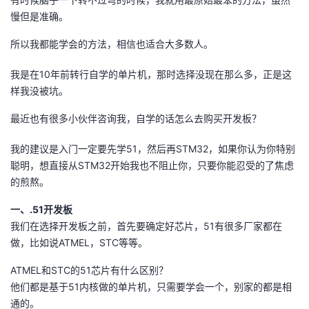
慢但是准确。
的
Programs
发
者
所以我都能学会的方法，相信也适合大多数人。
支
者
我
我是在10年前转行自学的单片机，那时选择没现在那么多，正是这
持
学
样我没被坑。
的
我
最近也有很多小伙伴咨询我，自学的话怎么去购买开发板？
我
堂
博
的
我
我的建议是入门一定要先学51，然后再STM32，如果你认为你特别
的
我
客
论
的
我
我
聪明，想直接从STM32开始我也不阻止你，只要你能忍受的了焦虑
的煎熬。
技
的
坛
圈
的
我
的
我
一、.51开发板
术
云
子
直
的
我
课
的
我
我们在选择开发板之前，首先要确定好芯片，51有很多厂家都在
做，比如说ATMEL，STC等等。
支
声
播
活
的
程
认
的
我
ATMEL和STC的51芯片有什么区别？
他们都是基于51内核做的单片机，只需要学会一个，别家的都是相
持
建
动
关
证
实
的
通的。