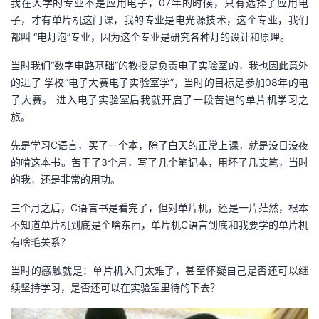
我在大学的专业不是应用电子，07年的时候，只有选择了应用电
子，才有单片机这门课，我的专业是电光源技术，这个专业，我们
者
都叫 “电灯泡”专业，因为这个专业是研究各种灯的设计和原理。
我
当时我们“数字电路基础”的教授是负责电子实验室的，我也因此意外
的进了 学校“电子大赛电子实验室学”，当时的目标是参加08年的电
的
我
子大赛。 进入电子实验室后我就开启了一段苦逼的单片机学习之
旅。
博
的
我
先是学习C语言，买了一个本，除了白天的正常上课，就是没日没夜
的啃这本书。苦干了3个月，写了几个笔记本，用坏了几支笔，当时
客
论
的
我
的我，还是非常的用功。
坛
圈
的
我
三个月之后，C语言书是看完了，但对单片机，还是一片茫然，根本
不知道单片机到底是个啥东西，单片机C语言到底和我要学的单片机
子
直
的
我
有啥毛关系？
我
播
活
的
当时的感触就是：单片机入门太难了，甚至怀疑自己是否还可以继
续坚持学习，是否还可以在实验室里待的下去？
我
动
关
的