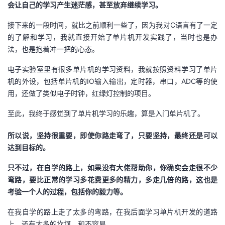
持
建
会让自己的学习产生迷茫感，甚至放弃继续学习。
证
实
的
接下来的一段时间，就比之前顺利一些了，因为我对C语言有了一定
议
验
收
的了解和学习，我就直接开始了单片机开发实践了，当时也是办
法，也是抱着冲一把的心态。
藏
电子实验室里有很多单片机的学习资料，我就按照资料学习了单片
机的外设，包括单片机的IO输入输出，定时器，串口，ADC等的使
用，还做了类似电子时钟，红绿灯控制的项目。
至此，我终于感觉到了单片机学习的乐趣，算是入门单片机了。
所以说，坚持很重要，即使你路走弯了，只要坚持，最终还是可以
达到目标的。
只不过，在自学的路上，如果没有大佬帮助你，你确实会走很不少
弯路，要比正常的学习多花费更多的精力，多走几倍的路，这也是
考验一个人的过程，包括你的毅力等。
在我自学的路上走了太多的弯路，在我后面学习单片机开发的道路
上，还有太多的坎坷，和不容易。