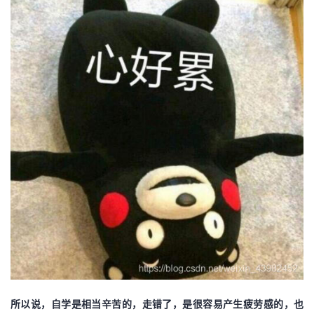
我
注
的
开
的
Programs
发
支
者
持
学
我
堂
的
我
我
技
的
的
我
术
云
课
的
我
支
声
程
认
的
我
所以说，自学是相当辛苦的，走错了，是很容易产生疲劳感的，也