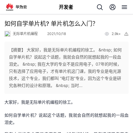
开发者
返
如何自学单片机? 单片机怎么入门？
回
无际单片机编程
2021/10/18
2.9k+
举
报
【摘要】 大家好，我是无际单片机编程的徐工。 &nbsp; 如何
自学单片机？说起这个话题，我就会自然的就想起我的一段血
泪史。 &nbsp; 我在大学的专业不是应用电子，07年的时候，
个
只有选择了应用电子，才有单片机这门课，我的专业是电光源
技术，这个专业，我们都叫 “电灯泡”专业，因为这个专业是研
我
人
究各种灯的设计和原理。 &nbsp; 当时...
的
主
大家好，我是无际单片机编程的徐工。
开
页
如何自学单片机？说起这个话题，我就会自然的就想起我的一段血
泪史。
发