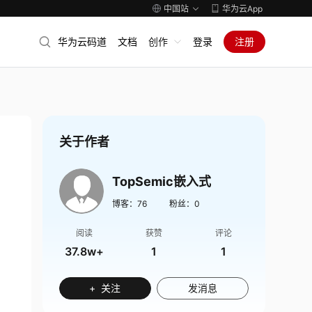
中国站
华为云App
华为云码道
文档
创作
登录
注册
关于作者
TopSemic嵌入式
博客：
76
粉丝：
0
阅读
获赞
评论
37.8w+
1
1
+ 关注
发消息