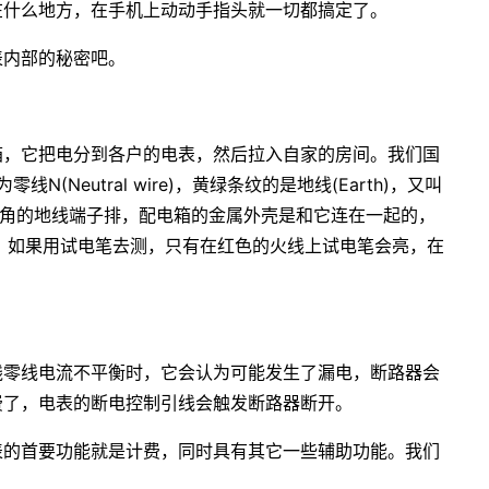
在什么地方，在手机上动动手指头就一切都搞定了。
表内部的秘密吧。
箱，它把电分到各户的电表，然后拉入自家的房间。我们国
零线N(Neutral wire)，黄绿条纹的是地线(Earth)，又叫
可以看到左下角的地线端子排，配电箱的金属外壳是和它连在一起的，
。如果用试电笔去测，只有在红色的火线上试电笔会亮，在
线零线电流不平衡时，它会认为可能发生了漏电，断路器会
费了，电表的断电控制引线会触发断路器断开。
表的首要功能就是计费，同时具有其它一些辅助功能。我们