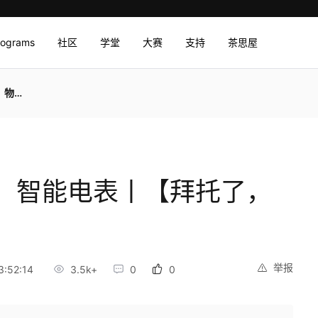
rograms
社区
学堂
大赛
支持
茶思屋
！】
，智能电表丨【拜托了，
举报
:52:14
3.5k+
0
0