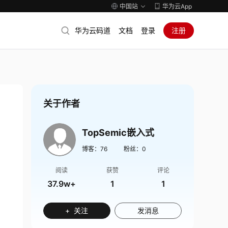
中国站
华为云App
华为云码道
文档
登录
注册
关于作者
TopSemic嵌入式
博客：
76
粉丝：
0
阅读
获赞
评论
37.9w+
1
1
+ 关注
发消息