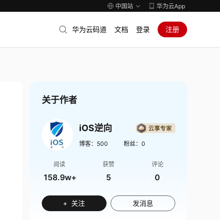
中国站
华为云App
华为云码道
文档
登录
注册
关于作者
iOS逆向
博客：
500
粉丝：
0
阅读
获赞
评论
158.9w+
5
0
+ 关注
发消息