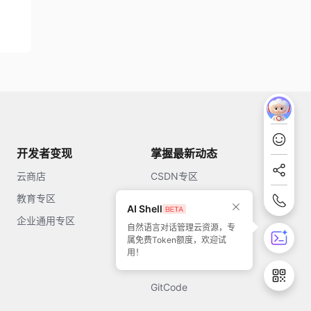
开发者变现
掌握最新动态
云商店
CSDN专区
教育专区
知乎
AI Shell
企业通用专区
开源中国
自然语言对话管理云资源，专
属免费Token额度，欢迎试
51CTO
用！
今日头条
GitCode