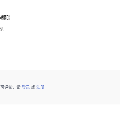
3适配）
现
后可评论，请
登录
或
注册