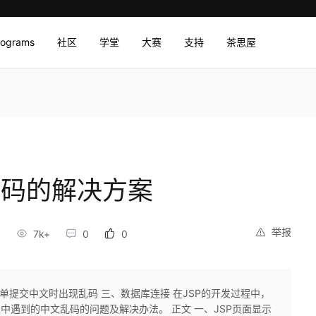
rograms
社区
学堂
大赛
支持
茶思屋
乱码的解决方案
举报
7k+
0
0
表单提交中文时出现乱码 三、数据库连接 在JSP的开发过程中，
中遇到的中文乱码的问题及解决办法。 正文 一、JSP页面显示