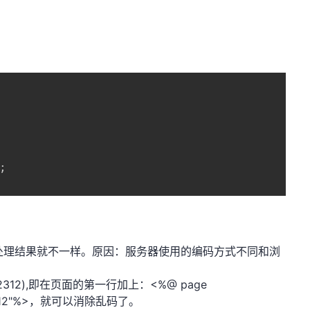


，处理结果就不一样。原因：服务器使用的编码方式不同和浏
。
12),即在页面的第一行加上：<%@ page
t=gb2312"%>，就可以消除乱码了。