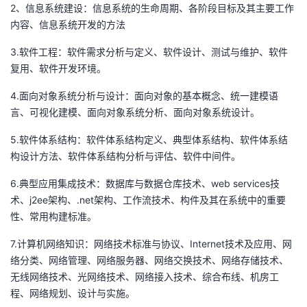
2、信息系统建设：信息系统的生命周期、各阶段目标及其主要工作
者
内容、信息系统开发的方法
3.软件工程：软件需求分析与定义、软件设计、测试与维护、软件
我
复用、软件开发环境。
的
我
4.面向对象系统分析与设计：面向对象的基本概念、统一建模语
言、可视化建模、面向对象系统分析、面向对象系统设计。
博
的
我
5.软件体系结构：软件体系结构定义、典型体系结构、软件体系结
构设计方法、软件体系结构分析与评估、软件中间件。
客
论
的
我
6.典型应用集成技术：数据库与数据仓库技术、web services技
坛
圈
的
我
术、j2ee架构、.net架构、工作流技术、构件及其在系统中的重要
性、常用构建标准。
子
直
的
我
7.计算机网络知识：网络技术标准与协议、Internet技术及应用、网
我
播
活
的
络分类、网络管理、网络服务器、网络交换技术、网络存储技术、
无线网络技术、光网络技术、网络接入技术、综合布线、机房工
我
动
关
的
程、网络规划、设计与实施。