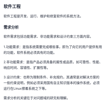
我
注
的
开
软件工程
软件工程是开发、运行、维护和修复软件的系统方法。
的
Programs
发
需求分析
支
者
软件需求包括功能需求、非功能需求和设计约束三方面内容。
持
学
1.功能需求：是指系统需要完成哪些事，即为了向它的用户提供有用
我
堂
的功能，软件系统必须具有的功能。
2.非功能需求：是指产品必须具备的属性或品质，如可靠性、性能、
的
我
我
响应时间、容错性、扩展性等。
技
的
的
我
3.设计约束：也称为限制条件、补充规约，其通常是对解决方案的
一些约束说明，例如必须采用国有自主知识版本的操作系统，必须
术
云
课
的
我
运行在Linux擦着系统之下等。
支
声
程
认
的
我
需求分析的关键在于对问题域的研究和理解。