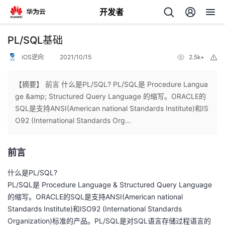
开发者
返
PL/SQL基础
回
iOS逆向
2021/10/15
2.5k+
举
报
【摘要】 前言 什么是PL/SQL? PL/SQL是 Procedure Langua
ge &amp; Structured Query Language 的缩写。ORACLE的
SQL是支持ANSI(American national Standards Institute)和IS
个
O92 (International Standards Org...
我
人
前言
的
主
什么是PL/SQL?
PL/SQL是 Procedure Language & Structured Query Language
开
页
的缩写。ORACLE的SQL是支持ANSI(American national
Standards Institute)和ISO92 (International Standards
发
Organization)标准的产品。PL/SQL是对SQL语言存储过程语言的