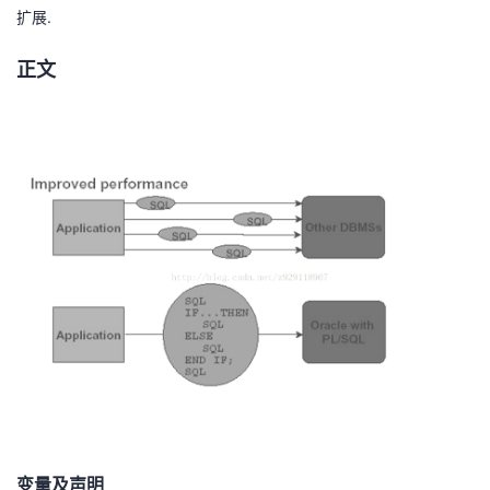
扩展.
者
正文
我
的
我
博
的
我
客
论
的
我
坛
圈
的
我
子
直
的
我
我
播
活
的
我
动
关
的
变量及声明