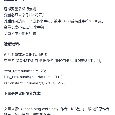
我
注
的
开
选择变量名称的规则
变量必须以字母(A~Z)开头
的
Programs
发
其后跟可选的一个或多个字母、数字(0~9)或特殊字符$、# 或_
变量长度不超过30个字符
支
者
变量名中不能有空格
持
学
数据类型
声明变量或常量的通用语法
我
堂
变量名 [CONSTANT] 数据类型 [[NOTNULL]{DEFAULT|:=}]；
的
我
我
Year_rate number :=1.23;
Day_rate number default 0.08;
技
的
的
我
Pi constant number(9):=3.1415926;
术
云
课
的
我
下面是建议的命名方法：
支
声
程
认
的
我
文章来源: kunnan.blog.csdn.net，作者：iOS逆向，版权归原作者
所有，如需转载，请联系作者。