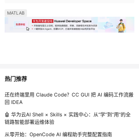
我
注
的
开
MATLAB
的
Programs
发
支
者
持
学
我
堂
热门推荐
的
我
我
还在终端里用 Claude Code？CC GUI 把 AI 编码工作流搬
技
的
的
我
回 IDEA
术
云
课
的
我
🤖 华为云AI Shell × Skills × 实践中心：从“学”到“用”的全
链路智能部署运维体验
支
声
程
认
的
我
从零开始：OpenCode AI 编程助手完整配置指南