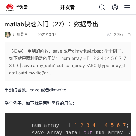
开发者
返
matlab快速入门（27）：数据导出
回
川川菜鸟
2021/10/15
2.7k+
举
报
【摘要】 用到的函数：save 或者dlmwrite&nbsp; 举个例子，
如下就是两种函数的用法： num_array = [ 1 2 3 4 ; 4 5 6 7; 7
8 9 0];save array_data1.out num_array -ASCII;type array_d
个
ata1.outdlmwrite('ar...
我
人
用到的函数：save 或者dlmwrite
的
主
举个例子，如下就是两种函数的用法：
开
页
        num_array 
=
[
1
2
3
4
;
4
5
6
7
;
7
发
        save array_data1
.
out
 num_array 
-
AS