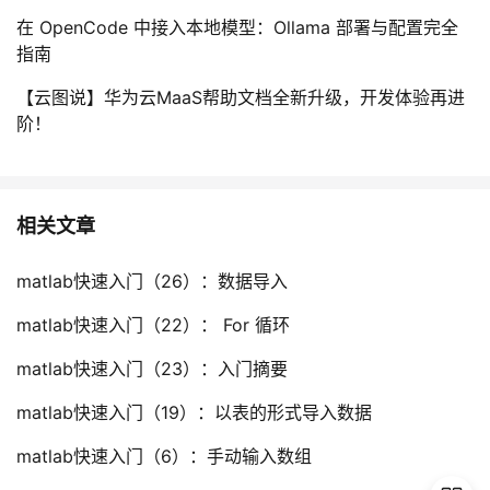
持
建
证
实
的
在 OpenCode 中接入本地模型：Ollama 部署与配置完全
指南
议
验
收
【云图说】华为云MaaS帮助文档全新升级，开发体验再进
藏
阶！
相关文章
matlab快速入门（26）：数据导入
matlab快速入门（22）： For 循环
matlab快速入门（23）：入门摘要
matlab快速入门（19）：以表的形式导入数据
matlab快速入门（6）：手动输入数组