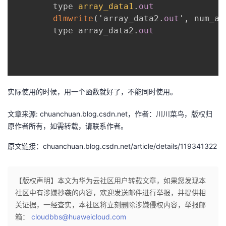
        type 
array_data1
.
out
者
dlmwrite
(
'array_data2
.
out
'
,
 num_ar
        type array_data2
.
out
我
的
我
博
的
我
实际使用的时候，用一个函数就好了，不能同时使用。
文章来源: chuanchuan.blog.csdn.net，作者：川川菜鸟，版权归
客
论
的
我
原作者所有，如需转载，请联系作者。
坛
圈
的
我
原文链接：chuanchuan.blog.csdn.net/article/details/119341322
子
直
的
我
【版权声明】本文为华为云社区用户转载文章，如果您发现本
我
播
活
的
社区中有涉嫌抄袭的内容，欢迎发送邮件进行举报，并提供相
关证据，一经查实，本社区将立刻删除涉嫌侵权内容，举报邮
我
动
关
的
箱：
cloudbbs@huaweicloud.com