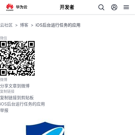
开发者
返
云社区
博客
iOS后台运行任务的应用
回
微信
个
微博
分享文章到微博
我
人
复制链接
复制链接到剪贴板
我
的
主
iOS后台运行任务的应用
举报
我
的
开
页
我
的
开
发