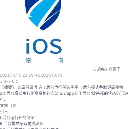
的
Programs
发
者
支
者
我
持
学
的
我
我
堂
博
的
我
的
我
客
论
的
我
我
iOS逆向
发表于
2021/10/15 23:59:42
2021/10/15
技
的
坛
圈
的
我
的
我
3.4k+
0
0
【摘要】 文章目录 引言 I 后台运行任务例子 II 后台模式争取更高资格
术
云
2.1 后台模式争取更高资格的方法 2.2 app处于后台/被杀死的状态仍可进
子
直
的
我
课
的
我
行...
文章目录
支
声
播
活
的
程
认
的
我
引言
I 后台运行任务例子
持
建
动
关
证
实
的
II 后台模式争取更高资格