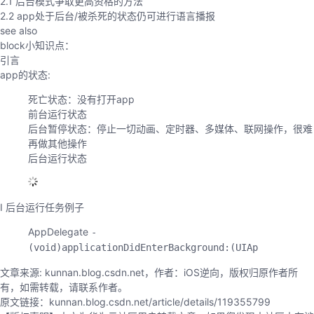
2.1 后台模式争取更高资格的方法
议
注
验
收
2.2 app处于后台/被杀死的状态仍可进行语言播报
see also
block小知识点：
藏
引言
app的状态:
死亡状态：没有打开app
前台运行状态
后台暂停状态：停止一切动画、定时器、多媒体、联网操作，很难
再做其他操作
后台运行状态
I 后台运行任务例子
AppDelegate
-
(void)applicationDidEnterBackground:(UIAp
文章来源: kunnan.blog.csdn.net，作者：iOS逆向，版权归原作者所
有，如需转载，请联系作者。
原文链接：kunnan.blog.csdn.net/article/details/119355799