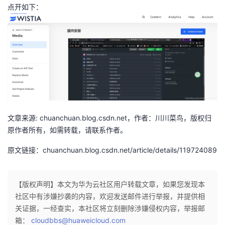
点开如下：
者
我
的
我
博
的
我
客
论
的
我
文章来源: chuanchuan.blog.csdn.net，作者：川川菜鸟，版权归
原作者所有，如需转载，请联系作者。
坛
圈
的
我
原文链接：chuanchuan.blog.csdn.net/article/details/119724089
子
直
的
我
【版权声明】本文为华为云社区用户转载文章，如果您发现本
我
播
活
的
社区中有涉嫌抄袭的内容，欢迎发送邮件进行举报，并提供相
关证据，一经查实，本社区将立刻删除涉嫌侵权内容，举报邮
我
动
关
的
箱：
cloudbbs@huaweicloud.com