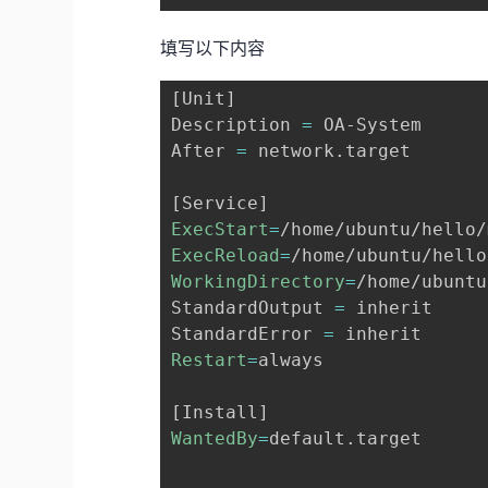
填写以下内容
[
Unit
]
Description 
=
 OA-System

After 
=
 network.target

[
Service
]
ExecStart
=
/home/ubuntu/hello/
ExecReload
=
WorkingDirectory
=
/home/ubuntu
StandardOutput 
=
 inherit

StandardError 
=
Restart
=
always

[
Install
]
WantedBy
=
default.target
