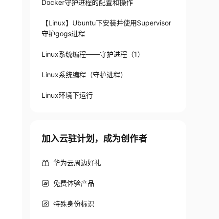
Docker守护进程的配置和操作
【Linux】Ubuntu下安装并使用Supervisor
)
WHERE
User
=
'root'
AND
 Host 
=
'localhost'
;
守护gogs进程
Linux系统编程——守护进程（1）
Linux系统编程（守护进程）
Linux环境下运行
加入云驻计划，成为创作者
华为云周边好礼
免费体验产品
特殊身份标识