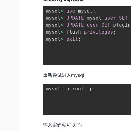
mysql
>
use
 mysql
;
mysql
>
UPDATE
 mysql
.
user
SET
 
mysql
>
UPDATE
user
SET
 plugin
mysql
>
 flush 
privileges
;
mysql
>
exit
;
重新尝试进入mysql
mysql -u root -p

输入密码就可以了。