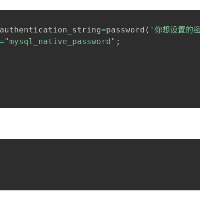
authentication_string
=
password
(
'你想设置的密码'
=
"mysql_native_password"
;