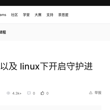
rams
社区
学堂
大赛
支持
茶思屋
护进程
l 以及 linux下开启守护进
举报
4.3k+
0
0