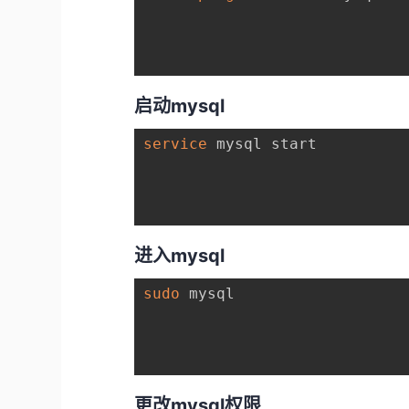
启动mysql
service
 mysql start

进入mysql
sudo
 mysql

更改mysql权限