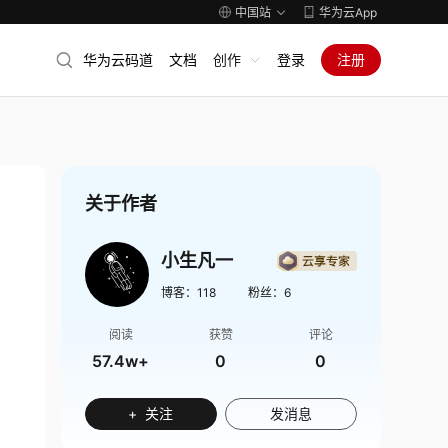
中国站
华为云App
华为云码道
文档
创作
登录
注册
关于作者
小生凡一
博客：
118
粉丝：
6
阅读
获赞
评论
57.4w+
0
0
+ 关注
发消息