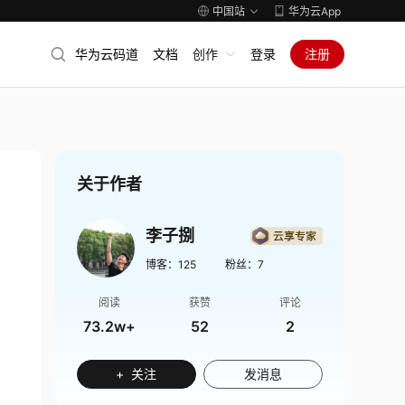
中国站
华为云App
华为云码道
文档
创作
登录
注册
关于作者
李子捌
博客：
125
粉丝：
7
阅读
获赞
评论
73.2w+
52
2
+ 关注
发消息