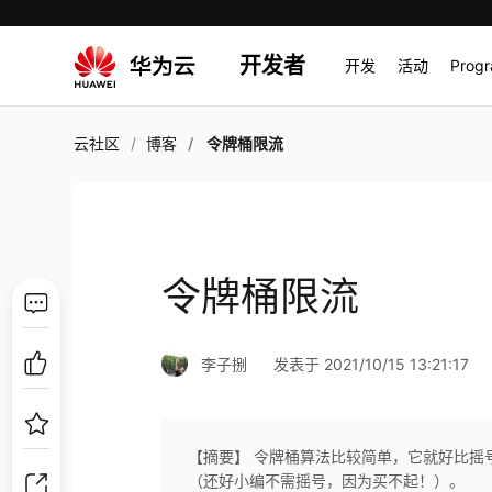
开发者
开发
活动
Prog
云社区
博客
令牌桶限流
令牌桶限流
李子捌
发表于 2021/10/15 13:21:17
【摘要】 令牌桶算法比较简单，它就好比摇
（还好小编不需摇号，因为买不起！）。