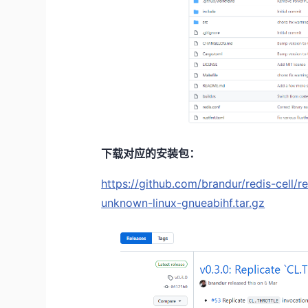
下载对应的安装包：
https://github.com/brandur/redis-cell/
unknown-linux-gnueabihf.tar.gz