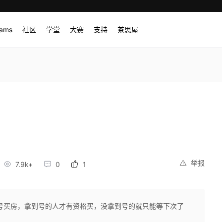
rams
社区
学堂
大赛
支持
茶思屋
举报
7.9k+
0
1
号买房，拿到号的人才有资格买，没拿到号的就只能等下次了