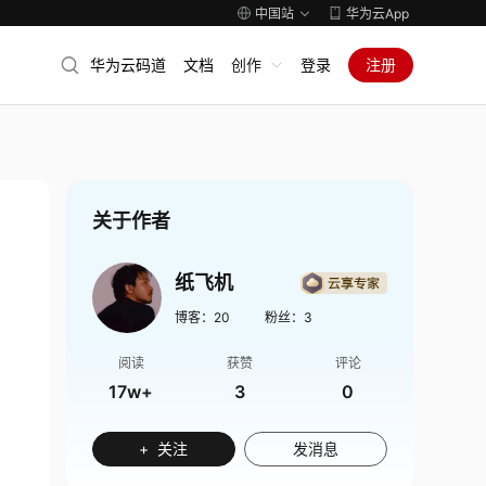
中国站
华为云App
华为云码道
文档
创作
登录
注册
关于作者
纸飞机
博客：
20
粉丝：
3
阅读
获赞
评论
17w+
3
0
+ 关注
发消息