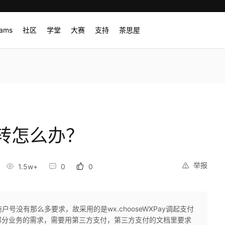
rams
社区
学堂
大赛
支持
茶思屋
转怎么办？
举报
1.5w+
0
0
户号没有那么多要求，故采用的是wx.chooseWXPay调起支付
部分业务的需求，需要用第三方支付，第三方支付的文档里要求