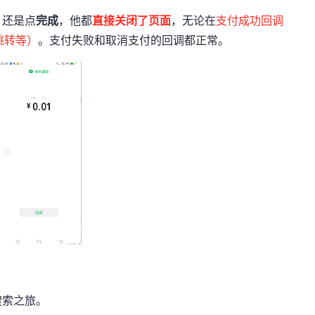
，还是点
完成
，他都
直接关闭了页面
，无论在
支付成功回调
跳转等）
。支付失败和取消支付的回调都正常。
搜索之旅。