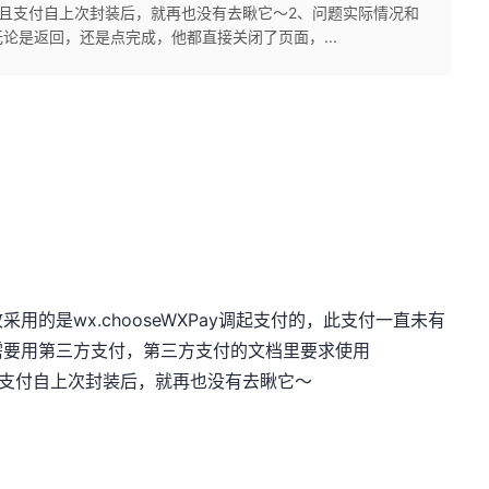
调起支付！并且支付自上次封装后，就再也没有去瞅它～2、问题实际情况和
论是返回，还是点完成，他都直接关闭了页面，...
的是wx.chooseWXPay调起支付的，此支付一直未有
需要用第三方支付，第三方支付的文档里要求使用
支付自上次封装后，就再也没有去瞅它～