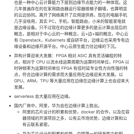
也是一种中心云计算能力下层到边缘节点能力的一种体现。这
几年普遍存在的在家用路由器运行容器搭梯子翻墙，也算明显
的云边协同。离开了网络离开了应用提供商，现在的电脑手机
几乎没啥用，其实 PC，手机，智能路由，小米的智能家电就
是边缘设备。只不过现在的边缘计算更多的是云计算出现后的
概念，是相对于中心云的一种概念，云+边+端的概念，中心云
有 Openstack，Kubernets 或自研平台，边缘云也采用专有边
缘设备和边缘开源平台。中心云原生能力往边缘的下沉。
异构计算迎来大发展：FPGA 相对 ASIC 具有灵活编程的特
点，相对于 CPU 以流水线运算周期为运算时间单位，FPGA 以
时钟频率为运算时间单位 FPGA 有低时延专业性方向性强的特
点，符合边缘计算的需求而大量应用在边缘迎来大发展。以
GPU，ARM，TPU 等大量应用在边缘在边缘计算上也会迎来大
发展。
serverless 会大量应用在边缘。
国内厂商中，阿里，华为会在边缘计算上胜出。
阿里的芯片设计的积累和优势，docker 的合作，以及在容
器领域的开源项目之多，公有云市场优势，边缘计算和公
有云联系紧密。
华为芯片设计的积累和优势，中国第一的研发能力和积