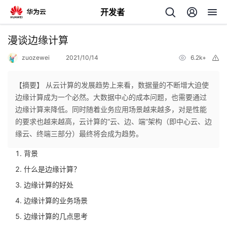
开发者
返
漫谈边缘计算
回
zuozewei
2021/10/14
6.2k+
举
报
【摘要】 从云计算的发展趋势上来看，数据量的不断增大迫使
边缘计算成为一个必然。大数据中心的成本问题，也需要通过
边缘计算来降低。同时随着业务应用场景越来越多，对是性能
个
的要求也越来越高，云计算的“云、边、端”架构（即中心云、边
缘云、终端三部分）最终将会成为趋势。
我
人
背景
什么是边缘计算？
的
主
边缘计算的好处
开
页
边缘计算的业务场景
边缘计算的几点思考
发