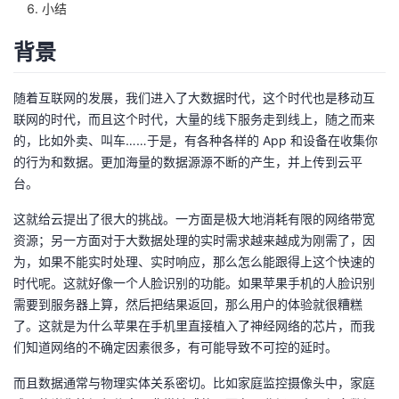
小结
者
背景
我
随着互联网的发展，我们进入了大数据时代，这个时代也是移动互
的
我
联网的时代，而且这个时代，大量的线下服务走到线上，随之而来
的，比如外卖、叫车……于是，有各种各样的 App 和设备在收集你
博
的
我
的行为和数据。更加海量的数据源源不断的产生，并上传到云平
台。
客
论
的
我
这就给云提出了很大的挑战。一方面是极大地消耗有限的网络带宽
资源；另一方面对于大数据处理的实时需求越来越成为刚需了，因
坛
圈
的
我
为，如果不能实时处理、实时响应，那么怎么能跟得上这个快速的
时代呢。这就好像一个人脸识别的功能。如果苹果手机的人脸识别
子
直
的
我
需要到服务器上算，然后把结果返回，那么用户的体验就很糟糕
了。这就是为什么苹果在手机里直接植入了神经网络的芯片，而我
我
播
活
的
们知道网络的不确定因素很多，有可能导致不可控的延时。
我
动
关
的
而且数据通常与物理实体关系密切。比如家庭监控摄像头中，家庭