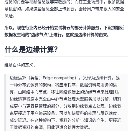
成员的肖像等视频信息是非常敏感的；而在工业场景中，很多数据
我
注
的
开
是机密的。如果这些信息全部上传到云，会给用户带来很大的安全
风险。
的
Programs
发
所以，现在行业内已经开始尝试将云的部分计算服务，下沉到靠近
支
数据发生地的“边缘节点”上进行，这就是边缘计算的由来
。
者
什么是边缘计算？
持
学
我
堂
维基百科的定义：
边缘运算（英语：Edge computing），又译为边缘计算，是
的
我
我
一种分布式运算的架构，将应用程序、数据资料与服务的运
算，由网络中心节点，移往网络逻辑上的边缘节点来处理[1]。
技
的
的
我
边缘运算将原本完全由中心节点处理大型服务加以分解，切割
成更小与更容易管理的部分，分散到边缘节点去处理。边缘节
术
云
课
的
我
点更接近于用户终端设备，可以加快资料的处理与发送速度，
减少延迟。在这种架构下，资料的分析与知识的产生，更接近
支
声
程
认
的
我
于数据资料的来源，因此更适合处理大数据。