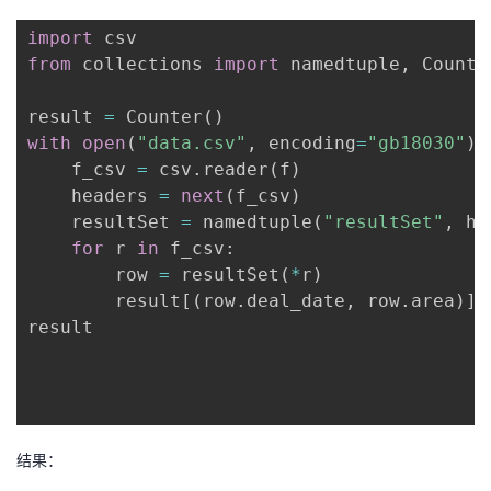
import
from
 collections 
import
 namedtuple
,
 Counter
result 
=
 Counter
(
)
with
open
(
"data.csv"
,
 encoding
=
"gb18030"
)
    f_csv 
=
 csv
.
reader
(
f
)
    headers 
=
next
(
f_csv
)
    resultSet 
=
 namedtuple
(
"resultSet"
,
 he
for
 r 
in
 f_csv
:
        row 
=
 resultSet
(
*
r
)
        result
[
(
row
.
deal_date
,
 row
.
area
)
]
result

结果：