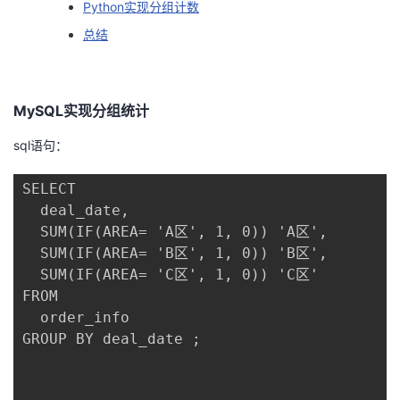
Python实现分组计数
我
注
的
开
总结
的
Programs
发
支
者
MySQL实现分组统计
sql语句：
持
学
SELECT 

我
堂
  deal_date,

  SUM(IF(AREA= 'A区', 1, 0)) 'A区',

的
我
我
  SUM(IF(AREA= 'B区', 1, 0)) 'B区',

  SUM(IF(AREA= 'C区', 1, 0)) 'C区' 

技
的
的
我
FROM

  order_info 

术
云
课
的
我
GROUP BY deal_date ;

支
声
程
认
的
我