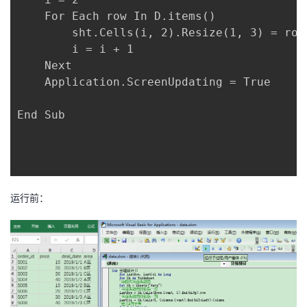
    For Each row In D.items()

        sht.Cells(i, 2).Resize(1, 3) = row

        i = i + 1

    Next

    Application.ScreenUpdating = True

End Sub

运行前：