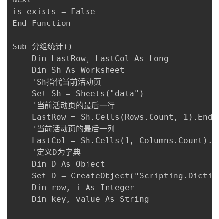
is_exists = False

End Function

Sub 分组统计()

    Dim LastRow, LastCol As Long

    Dim Sh As Worksheet

    'Sh指代当前活动页

    Set Sh = Sheets("data")

    '当前活动页的最后一行

    LastRow = Sh.Cells(Rows.Count, 1).End(x
    '当前活动页的最后一列

    LastCol = Sh.Cells(1, Columns.Count).E
    '定义D为字典

    Dim D As Object

    Set D = CreateObject("Scripting.Diction
    Dim row, i As Integer

    Dim key, value As String
