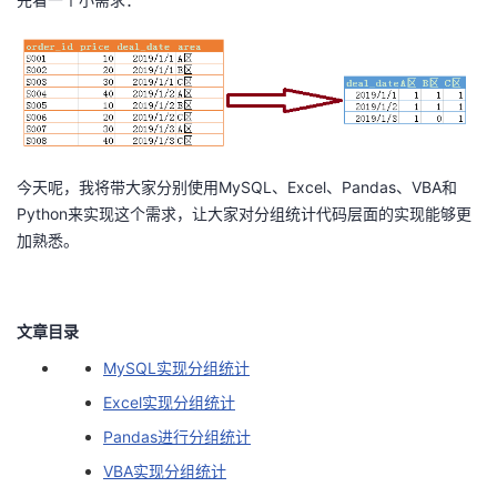
者
我
的
我
今天呢，我将带大家分别使用MySQL、Excel、Pandas、VBA和
博
的
我
Python来实现这个需求，让大家对分组统计代码层面的实现能够更
加熟悉。
客
论
的
我
坛
圈
的
我
文章目录
子
直
的
我
MySQL实现分组统计
Excel实现分组统计
我
播
活
的
Pandas进行分组统计
我
动
关
的
VBA实现分组统计