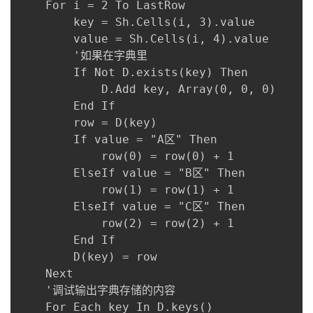
    For i = 2 To LastRow

        key = Sh.Cells(i, 3).value

        value = Sh.Cells(i, 4).value

        '如果在字典里

        If Not D.exists(key) Then

            D.Add key, Array(0, 0, 0)

        End If

        row = D(key)

        If value = "A区" Then

            row(0) = row(0) + 1

        ElseIf value = "B区" Then

            row(1) = row(1) + 1

        ElseIf value = "C区" Then

            row(2) = row(2) + 1

        End If

        D(key) = row

    Next

    '调试输出字典存储的内容

    For Each key In D.keys()
