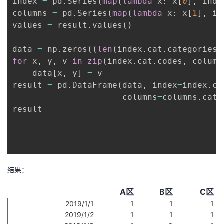
index 
=
 pd
.
Series
(
map
(
lambda
 x
:
 x
[
0
]
,
 inde
columns 
=
 pd
.
Series
(
map
(
lambda
 x
:
 x
[
1
]
,
 in
values 
=
 result
.
values
(
)
data 
=
 np
.
zeros
(
(
len
(
index
.
cat
.
categories
)
for
 x
,
 y
,
 v 
in
zip
(
index
.
cat
.
codes
,
 column
    data
[
x
,
 y
]
=
 v

result 
=
 pd
.
DataFrame
(
data
,
 index
=
index
.
ca
                      columns
=
columns
.
cat
.
result

结果：
A区
B区
C区
2019/1/1
1
1
1
2019/1/2
1
1
1