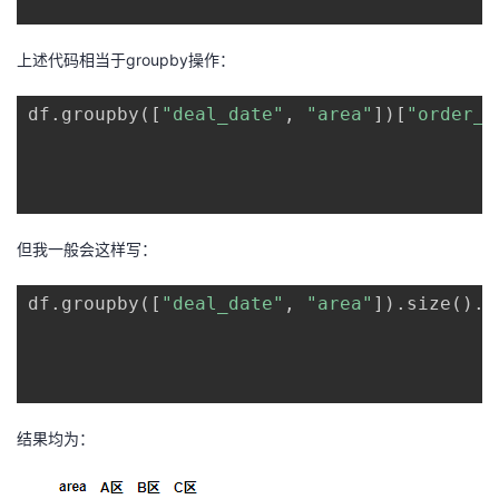
上述代码相当于groupby操作：
df
.
groupby
(
[
"deal_date"
,
"area"
]
)
[
"order_i
但我一般会这样写：
df
.
groupby
(
[
"deal_date"
,
"area"
]
)
.
size
(
)
.
u
结果均为：