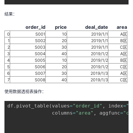
结果：
order_id
price
deal_date
area
0
S001
10
2019/1/1
A区
1
S002
20
2019/1/1
B区
2
S003
30
2019/1/1
C区
3
S004
40
2019/1/2
A区
4
S005
10
2019/1/2
B区
5
S006
20
2019/1/2
C区
6
S007
30
2019/1/3
A区
7
S008
40
2019/1/3
C区
使用数据透视表操作：
df
.
pivot_table
(
values
=
"order_id"
,
 index
=
"d
               columns
=
"area"
,
 aggfunc
=
"co