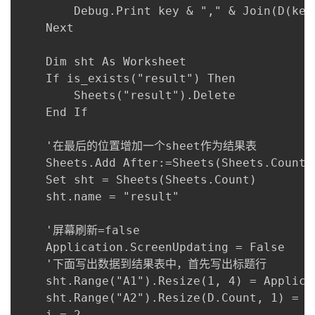
        Debug.Print key & "," & Join(D(key)
    Next

    Dim sht As Worksheet

    If is_exists("result") Then

        Sheets("result").Delete

    End If

    '在最后的位置增加一个sheet作为结果表

    Sheets.Add After:=Sheets(Sheets.Count)

    Set sht = Sheets(Sheets.Count)

    sht.name = "result"

    '屏幕刷新=false

    Application.ScreenUpdating = False

    '下面写出数据到结果表中，首先写出标题行

    sht.Range("A1").Resize(1, 4) = Applic
    sht.Range("A2").Resize(D.Count, 1) = A
    i = 2
