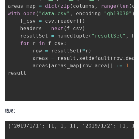
areas_map 
=
dict
(
zip
(
columns
,
range
(
len
(
co
with
open
(
"data.csv"
,
 encoding
=
"gb18030"
)
    f_csv 
=
 csv
.
reader
(
f
)
    headers 
=
next
(
f_csv
)
    resultSet 
=
 namedtuple
(
"resultSet"
,
 he
for
 r 
in
 f_csv
:
        row 
=
 resultSet
(
*
r
)
        areas 
=
 result
.
setdefault
(
row
.
deal
        areas
[
areas_map
[
row
.
area
]
]
+=
1
result

结果：
{'2019/1/1': [1, 1, 1], '2019/1/2': [1, 1,