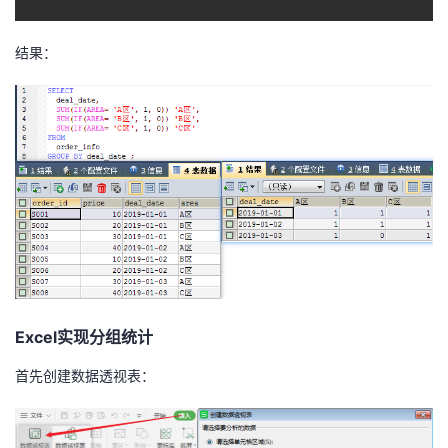
持
建
证
实
的
结果：
议
验
收
藏
Excel实现分组统计
首先创建数据透视表：