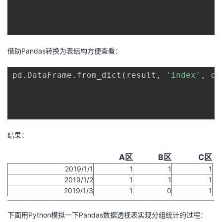
借助Pandas转换为表结构方便查看：
pd
.
DataFrame
.
from_dict
(
result
,
'index'
,
 co
结果：
A区
B区
C区
2019/1/1
1
1
1
2019/1/2
1
1
1
2019/1/3
1
0
1
下面用Python模拟一下Pandas数据透视表实现分组统计的过程：