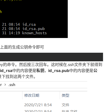
行上面的生成公钥命令即可
ey的命令。然后按三次回车。这时候在.ssh文件夹下就得到
中
id_rsa
中的内容便是
私钥
，
id_rsa.pub
中的内容便是
公
h目录下找到这两个文件。