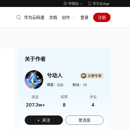
中国站
华为云App
华为云码道
文档
创作
登录
注册
关于作者
兮动人
博客：
525
粉丝：
15
阅读
获赞
评论
207.3w+
8
4
+ 关注
发消息