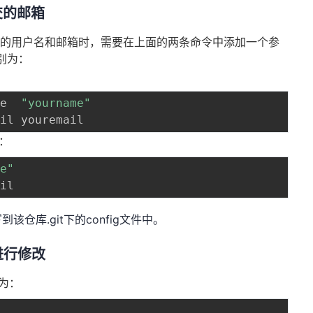
交的邮箱
局的用户名和邮箱时，需要在上面的两条命令中添加一个参
分别为：
me  
"yourname"
为：
me"
仓库.git下的config文件中。
进行修改
令为：