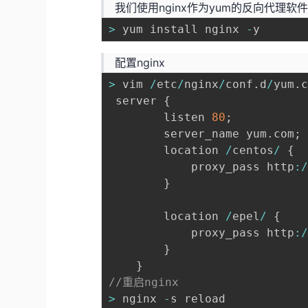
我们使用nginx作为yum的反向代理软
>
 yum install nginx 
-
配置nginx
>
 vim 
/
etc
/
nginx
/
conf
.
d
/
yum
.
c
 server 
{
        listen 
80
;
        server_name yum
.
com
;
        location 
/
centos
/
{
            proxy_pass http
:
}
        location 
/
epel
/
{
            proxy_pass http
:
}
}
//重启nginx
>
 nginx 
-