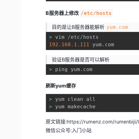
B服务器上修改
/etc/hosts
目的是让B服务器能解析
yum.com
>
 vim 
/
etc
/
192.168
.1
.111
 yum
.
验证B服务器是否可以解析
>
 ping yum
.
刷新yum缓存
>
>
原文链接:
https://rumenz.com/rumenbiji/
微信公众号:入门小站