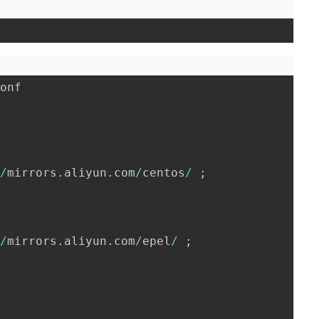
件
onf

/
/
mirrors
.
aliyun
.
com
/
centos
/
;
/
/
mirrors
.
aliyun
.
com
/
epel
/
;