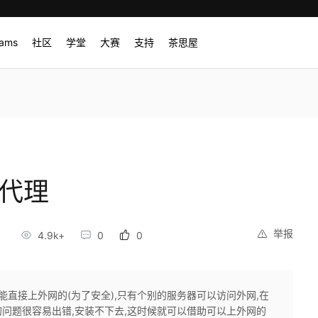
rams
社区
学堂
大赛
支持
茶思屋
置代理
举报
6
4.9k+
0
0
能直接上外网的(为了安全),只有个别的服务器可以访问外网,在
问题很容易出错,安装不下去,这时候就可以借助可以上外网的