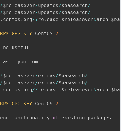
s
/
$releasever
/
updates
/
$basearch
/
s
/
$releasever
/
updates
/
$basearch
/
t
.
centos
.
org
/
?
release
=
$releasever
&
arch
=
$basea
/
RPM
-
GPG
-
KEY
-
CentOS
-
7
tras 
-
 yum
.
com

s
/
$releasever
/
extras
/
$basearch
/
s
/
$releasever
/
extras
/
$basearch
/
t
.
centos
.
org
/
?
release
=
$releasever
&
arch
=
$basea
/
RPM
-
GPG
-
KEY
-
CentOS
-
7
tend functionality 
of