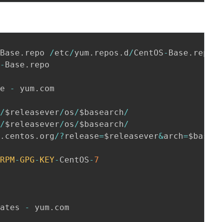
-
Base
.
repo 
/
etc
/
yum
.
repos
.
d
/
CentOS
-
Base
.
repo
.
S
-
Base
.
se 
-
 yum
.
com

s
/
$releasever
/
os
/
$basearch
/
s
/
$releasever
/
os
/
$basearch
/
t
.
centos
.
org
/
?
release
=
$releasever
&
arch
=
$basea
/
RPM
-
GPG
-
KEY
-
CentOS
-
7
dates 
-
 yum
.
com
