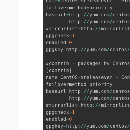
name
=
CentOS
-
$releasever 
-
 Pl
failovermethod
=
priority

baseurl
=
http
:
/
/
yum
.
com
/
cento
        http
:
/
/
yum
.
com
/
cento
#mirrorlist
=
http
:
/
/
mirrorlis
gpgcheck
=
1
enabled
=
0
gpgkey
=
http
:
/
/
yum
.
com
/
centos
#contrib 
-
[
contrib
]
name
=
CentOS
-
$releasever 
-
 Co
failovermethod
=
priority

baseurl
=
http
:
/
/
yum
.
com
/
cento
        http
:
/
/
yum
.
com
/
cento
#mirrorlist
=
http
:
/
/
mirrorlis
gpgcheck
=
1
enabled
=
0
gpgkey
=
http
:
/
/
yum
.
com
/
centos