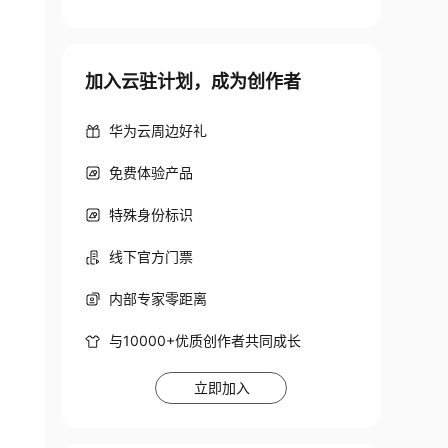
加入云驻计划，成为创作者
华为云周边好礼
免费体验产品
特殊身份标识
线下官方门票
rch
&
repo
=
os

内部专家零距离
与10000+优质创作者共同成长
立即加入