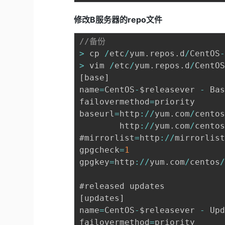
修改B服务器的repo文件
//备份
>
 cp 
/
etc
/
yum
.
repos
.
d
/
CentOS
>
 vim 
/
etc
/
yum
.
repos
.
d
/
CentO
[
base
]
name
=
CentOS
-
$releasever 
-
 Ba
failovermethod
=
priority

baseurl
=
http
:
/
/
yum
.
com
/
cento
        http
:
/
/
yum
.
com
/
cento
#mirrorlist
=
http
:
/
/
mirrorlis
gpgcheck
=
1
gpgkey
=
http
:
/
/
yum
.
com
/
centos
[
updates
]
name
=
CentOS
-
$releasever 
-
 Up
failovermethod
=
priority
