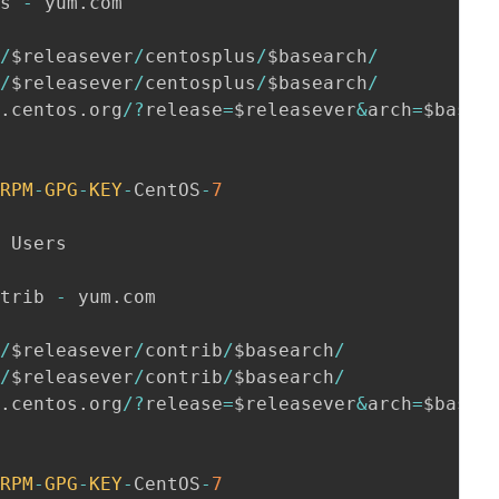
us 
-
 yum
.
com

s
/
$releasever
/
centosplus
/
$basearch
/
s
/
$releasever
/
centosplus
/
$basearch
/
t
.
centos
.
org
/
?
release
=
$releasever
&
arch
=
$basea
/
RPM
-
GPG
-
KEY
-
CentOS
-
7
ntrib 
-
 yum
.
com

s
/
$releasever
/
contrib
/
$basearch
/
s
/
$releasever
/
contrib
/
$basearch
/
t
.
centos
.
org
/
?
release
=
$releasever
&
arch
=
$basea
/
RPM
-
GPG
-
KEY
-
CentOS
-
7