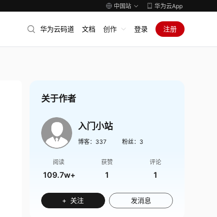
中国站
华为云App
华为云码道
文档
创作
登录
注册
关于作者
入门小站
博客：
337
粉丝：
3
阅读
获赞
评论
109.7w+
1
1
+ 关注
发消息