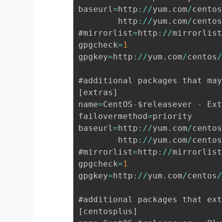
baseurl
=
http
:
/
/
yum
.
com
/
cento
        http
:
/
/
yum
.
com
/
cento
#mirrorlist
=
http
:
/
/
mirrorlis
gpgcheck
=
1
gpgkey
=
http
:
/
/
yum
.
com
/
centos
[
extras
]
name
=
CentOS
-
$releasever 
-
 Ex
failovermethod
=
priority

baseurl
=
http
:
/
/
yum
.
com
/
cento
        http
:
/
/
yum
.
com
/
cento
#mirrorlist
=
http
:
/
/
mirrorlis
gpgcheck
=
1
gpgkey
=
http
:
/
/
yum
.
com
/
centos
#additional packages that ex
[
centosplus
]