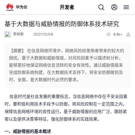
开发者
返
基于大数据与威胁情报的防御体系技术研究
回
李树新
2021/10/08
8.8k+
举
报
【摘要】 在信息网络环境中，网络风险给使用者带来的较大的
困扰。基于大数据和威胁情报，对风险因素予以描述和分析，
能够更好地保证网络信息流转的安全有效性。通过威胁情报来
个
完成防御系统构建，在大数据技术支持下，将安全防御做到及
时、全面，是大数据时代必然的要求。
我
人
信息时代是社会发展的重要标志，当信息网络中存在不安全因素
的
主
时，要积极利用技术手段予以防御，将风险控制在一定范围之内，
保障信息网络环境的良性运行。基于威胁情报的应用广泛、跟踪紧
开
页
密以及提供决策等特征，强化防御体系的实践效果。
发
一、威胁情报的基本概述