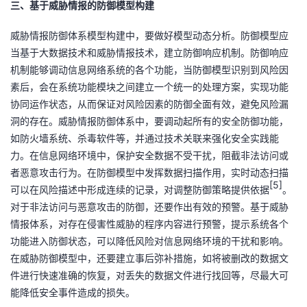
三、基于威胁情报的防御模型构建
威胁情报防御体系模型构建中，要做好模型动态分析。防御模型应
当基于大数据技术和威胁情报技术，建立防御响应机制。防御响应
机制能够调动信息网络系统的各个功能，当防御模型识别到风险因
素后，会在系统功能模块之间建立一个统一的处理方案，实现功能
协同运作状态，从而保证对风险因素的防御全面有效，避免风险漏
洞的存在。威胁情报防御体系中，要调动起所有的安全防御功能，
如防火墙系统、杀毒软件等，并通过技术关联来强化安全实践能
力。在信息网络环境中，保护安全数据不受干扰，阻截非法访问或
者恶意攻击行为。在防御模型中发挥数据扫描作用，实时动态扫描
[5]
可以在风险描述中形成连续的记录，对调整防御策略提供依据
。
对于非法访问与恶意攻击的防御，还要
作出
有效的预警。基于威胁
情报体系，对存在侵害性威胁的程序内容进行预警，提示系统各个
功能进入防御状态，可以降低风险对信息网络环境的干扰和影响。
在威胁防御模型中，还要建立事后弥补措施，如将被删改的数据文
件进行快速准确的恢复，对丢失的数据文件进行找回等，尽最大可
能降低安全事件造成的损失。