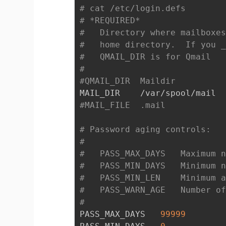
# cat /etc/login.defs 
# *REQUIRED*
#   Directory where mailboxe
#   home directory.  If you 
#   QMAIL_DIR is for Qmail
#
#QMAIL_DIR	Maildir
#MAIL_FILE	.mail
# Password aging controls:
#
#	PASS_MAX_D
#	PASS_MIN_
#	PASS_MIN_L
#	PASS_WARN
#
PASS_MAX_DAYS   
99999