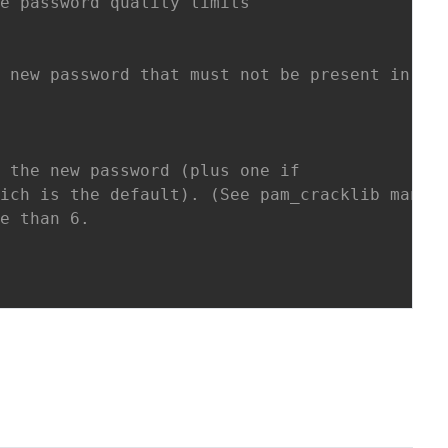
de password quality limits
e new password that must not be present in th
r the new password (plus one if
hich is the default). (See pam_cracklib manua
ue than 6.