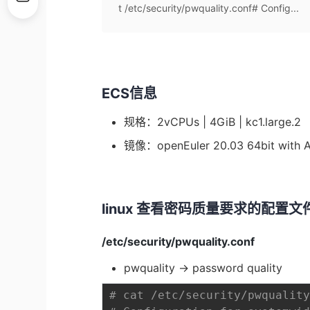
t /etc/security/pwquality.conf# Config...
ECS信息
规格：2vCPUs | 4GiB | kc1.large.2
镜像：openEuler 20.03 64bit wit
linux 查看密码质量要求的配置文
/etc/security/pwquality.conf
pwquality -> password quality
# cat /etc/security/pwqualit