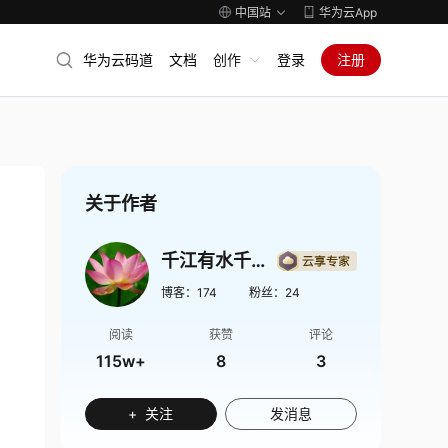
中国站
华为云App
华为云码道
文档
创作
登录
注册
关于作者
千江有水千江月
博客：
174
粉丝：
24
阅读
获赞
评论
115w+
8
3
+ 关注
发消息