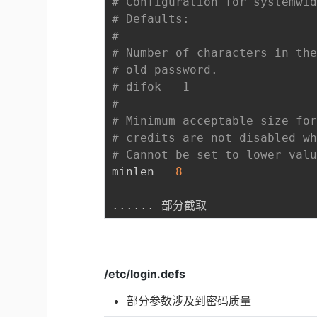
# Configuration for systemwi
# Defaults:
#
# Number of characters in th
# old password.
# difok = 1
#
# Minimum acceptable size fo
# credits are not disabled w
# Cannot be set to lower val
minlen 
=
8
..
..
..
/etc/login.defs
部分参数涉及到密码质量