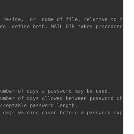
s reside, _or_ name of file, relative to the
_do_ define both, MAIL_DIR takes precedence.
AYS	Maximum number of days a password may be used.
DAYS	Minimum number of days allowed between password chang
EN	Minimum acceptable password length.
_AGE	Number of days warning given before a password expire