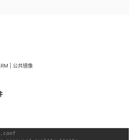
h ARM | 公共镜像
件
y.conf