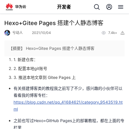
开发者
返
Hexo+Gitee Pages 搭建个人静态博客
回
兮动人
2021/10/04
7.4k+
举
报
【摘要】 Hexo+Gitee Pages 搭建个人静态博客
1. 新建仓库：
个
2. 配置本地git账号
3. 推送本地文章到 Gitee Pages 上
我
人
有关搭建博客类的教程我之前写了不少，感兴趣的小伙伴可以
看看我的博客专栏：
的
主
https://blog.csdn.net/qq_41684621/category_9543519.ht
ml
开
页
之前也写过Hexo+GitHub Pages上的部署教程，都在上面的专
发
栏里