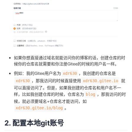
我
注
的
开
的
Programs
发
支
者
持
学
如果你想直接通过域名就能访问你的博客的话，创建仓库的时
我
候你的仓库名就需要和你注册Gitee的时候的用户名一样。
堂
例如：我的Gitee用户名为
，我创建的仓库名是
xdr630
的
我
我
，那我访问的时候直接使用
就
xdr630
xdr630.gitee.io
可以直接访问了。但是，如果我创建的仓库名和用户名不一
技
的
的
我
样，比如我创建仓库的时候，仓库名为
，那我访问的时
blog
候，就必须要域名+仓库名才能访问，如
术
云
课
的
我
。
xdr630.gitee.io/blog
支
声
程
认
的
我
2. 配置本地git账号