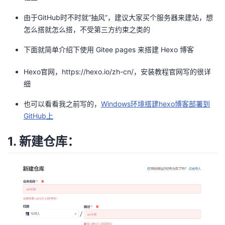
者
由于GitHub时不时就“抽风”，建议大家买个服务器来建站，想
怎么搭就怎么搭，不受第三方约束之类的
我
下面就简单介绍下使用 Gitee pages 来搭建 Hexo 博客
的
我
Hexo官网，
https://hexo.io/zh-cn/，安装教程官网写的很详
细
博
的
我
也可以看看我之前写的，
Windows环境搭建hexo博客部署到
客
论
的
我
GitHub上
1. 新建仓库：
坛
圈
的
我
子
直
的
我
我
播
活
的
我
动
关
的