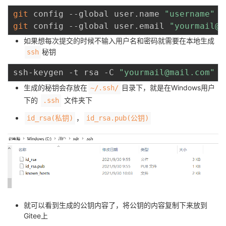
持
建
证
实
的
git
 config --global user.name 
"username"
git
 config --global user.email 
"yourmail@m
议
验
收
如果想每次提交的时候不输入用户名和密码就需要在本地生成
秘钥
ssh
藏
ssh-keygen -t rsa -C 
"yourmail@mail.com"
生成的秘钥会存放在
目录下，就是在Windows用户
~/.ssh/
下的
文件夹下
.ssh
，
id_rsa(私钥)
id_rsa.pub(公钥)
就可以看到生成的公钥内容了，将公钥的内容复制下来放到
Gitee上