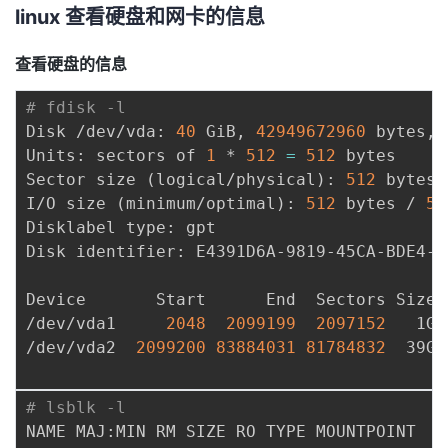
linux 查看硬盘和网卡的信息
者
查看硬盘的信息
我
# fdisk -l
Disk /dev/vda: 
40
 GiB, 
42949672960
 bytes, 
的
我
Units: sectors of 
1
 * 
512
=
512
 bytes

Sector size 
(
logical/physical
)
: 
512
 bytes 
博
的
我
I/O size 
(
minimum/optimal
)
: 
512
 bytes / 
51
Disklabel type: gpt

客
论
的
我
Disk identifier: E4391D6A-9819-45CA-BDE4-5
坛
圈
的
我
Device       Start      End  Sectors Size T
/dev/vda1     
2048
2099199
2097152
   1G 
子
直
的
我
/dev/vda2  
2099200
83884031
81784832
  39G 
我
播
活
的
# lsblk -l
我
动
关
的
NAME MAJ:MIN RM SIZE RO TYPE MOUNTPOINT
