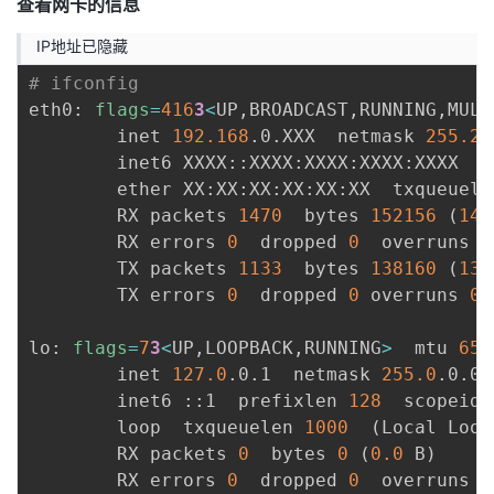
查看网卡的信息
持
建
证
实
的
IP地址已隐藏
议
验
收
# ifconfig
eth0: 
flags
=
416
3
<
UP,BROADCAST,RUNNING,MULT
藏
        inet 
192.168
.0.XXX  netmask 
255.25
        inet6 XXXX::XXXX:XXXX:XXXX:XXXX  p
        ether XX:XX:XX:XX:XX:XX  txqueuele
        RX packets 
1470
  bytes 
152156
(
148
        RX errors 
0
  dropped 
0
  overruns 
0
        TX packets 
1133
  bytes 
138160
(
134
        TX errors 
0
  dropped 
0
 overruns 
0
 
lo: 
flags
=
7
3
<
UP,LOOPBACK,RUNNING
>
  mtu 
655
        inet 
127.0
.0.1  netmask 
255.0
.0.0

        inet6 ::1  prefixlen 
128
  scopeid 
        loop  txqueuelen 
1000
(
Local Loop
        RX packets 
0
  bytes 
0
(
0.0
 B
)
        RX errors 
0
  dropped 
0
  overruns 
0