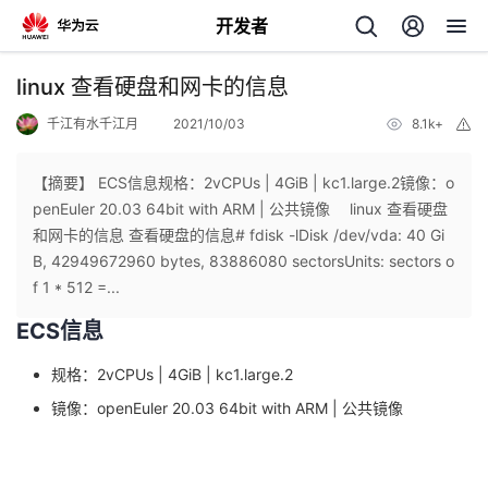
开发者
返
linux 查看硬盘和网卡的信息
回
千江有水千江月
2021/10/03
8.1k+
举
报
【摘要】 ECS信息规格：2vCPUs | 4GiB | kc1.large.2镜像：o
penEuler 20.03 64bit with ARM | 公共镜像 linux 查看硬盘
和网卡的信息 查看硬盘的信息# fdisk -lDisk /dev/vda: 40 Gi
个
B, 42949672960 bytes, 83886080 sectorsUnits: sectors o
f 1 * 512 =...
我
人
ECS信息
的
主
规格：2vCPUs | 4GiB | kc1.large.2
镜像：openEuler 20.03 64bit with ARM | 公共镜像
开
页
发