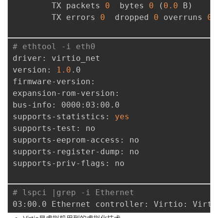
        TX packets 
0
  bytes 
0
(
0.0
 B
)
        TX errors 
0
  dropped 
0
 overruns 
0
 
# ethtool -i eth0
driver: virtio_net

version: 
1.0
.0

firmware-version: 

expansion-rom-version: 

bus-info: 0000:03:00.0

supports-statistics: 
yes
supports-test: no

supports-eeprom-access: no

supports-register-dump: no

supports-priv-flags: no

# lspci |grep -i Ethernet
03:00.0 Ethernet controller: Virtio: Virti