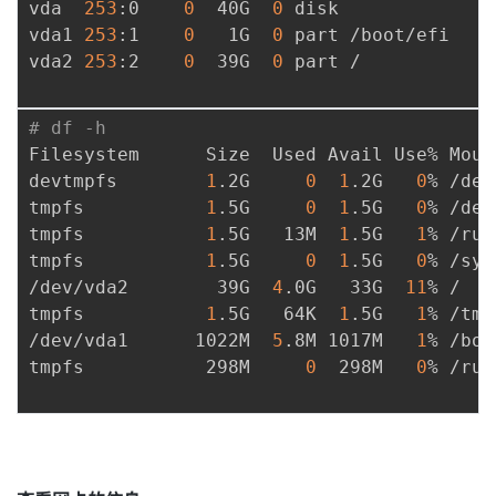
vda  
253
:0    
0
  40G  
0
 disk 

我
注
的
开
vda1 
253
:1    
0
   1G  
0
 part /boot/efi

vda2 
253
:2    
0
  39G  
0
 part /

的
Programs
发
# df -h
支
者
Filesystem      Size  Used Avail Use% Mount
devtmpfs        
1
.2G     
0
1
.2G   
0
% /dev

持
学
tmpfs           
1
.5G     
0
1
.5G   
0
% /dev
tmpfs           
1
.5G   13M  
1
.5G   
1
% /run

我
堂
tmpfs           
1
.5G     
0
1
.5G   
0
% /sys
/dev/vda2        39G  
4
.0G   33G  
11
% /

的
我
我
tmpfs           
1
.5G   64K  
1
.5G   
1
% /tmp

/dev/vda1      1022M  
5
.8M 1017M   
1
% /boo
技
的
的
我
tmpfs           298M     
0
  298M   
0
% /run
术
云
课
的
我
支
声
程
认
的
我