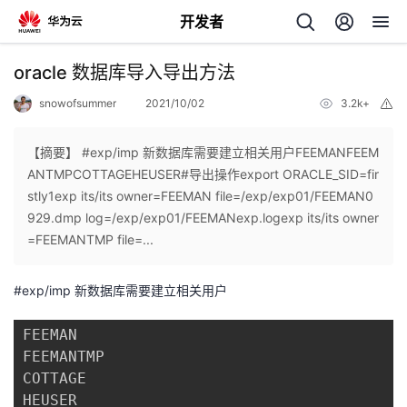
开发者
返
oracle 数据库导入导出方法
回
snowofsummer
2021/10/02
3.2k+
举
报
【摘要】 #exp/imp 新数据库需要建立相关用户FEEMANFEEM
ANTMPCOTTAGEHEUSER#导出操作export ORACLE_SID=fir
stly1exp its/its owner=FEEMAN file=/exp/exp01/FEEMAN0
个
929.dmp log=/exp/exp01/FEEMANexp.logexp its/its owner
=FEEMANTMP file=...
我
人
#exp/imp 新数据库需要建立相关用户
我
的
主
FEEMAN

我
的
开
页
FEEMANTMP

COTTAGE

我
的
开
发
HEUSER
