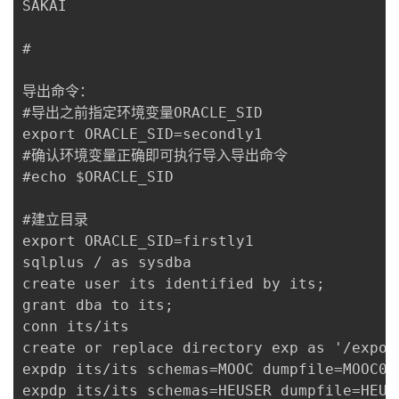
SAKAI

#

导出命令：

#导出之前指定环境变量ORACLE_SID

export ORACLE_SID=secondly1

#确认环境变量正确即可执行导入导出命令

#echo $ORACLE_SID 

#建立目录

export ORACLE_SID=firstly1

sqlplus / as sysdba

create user its identified by its;

grant dba to its;

conn its/its

create or replace directory exp as '/expor
expdp its/its schemas=MOOC dumpfile=MOOC09
expdp its/its schemas=HEUSER dumpfile=HEUS