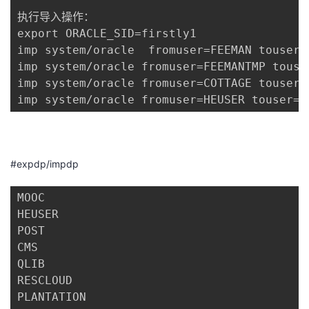
议
注
验
收
执行导入操作：

export ORACLE_SID=firstly1

藏
imp system/oracle  fromuser=FEEMAN touser=
imp system/oracle fromuser=FEEMANTMP touse
imp system/oracle fromuser=COTTAGE touser=
imp system/oracle fromuser=HEUSER touser=H
#expdp/impdp
MOOC 

HEUSER   

POST  

CMS   

QLIB   

RESCLOUD   

PLANTATION   
