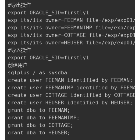
#导出操作

的
Programs
发
者
export ORACLE_SID=firstly1

exp its/its owner=FEEMAN file=/exp/exp01/F
支
者
我
exp its/its owner=FEEMANTMP file=/exp/exp0
exp its/its owner=COTTAGE file=/exp/exp01/
持
学
的
我
exp its/its owner=HEUSER file=/exp/exp01/H
#导入操作

我
堂
博
的
我
export ORACLE_SID=firstly1

创建用户

的
我
客
论
的
我
我
sqlplus / as sysdba

create user FEEMAN identified by FEEMAN;

技
的
坛
圈
的
我
的
我
create user FEEMANTMP identified by FEEMANT
create user COTTAGE identified by COTTAGE;

术
云
子
直
的
我
课
的
我
create user HEUSER identified by HEUSER;

grant dba to FEEMAN;

支
声
播
活
的
程
认
的
我
grant dba to FEEMANTMP;

grant dba to COTTAGE;

持
建
动
关
证
实
的
grant dba to HEUSER;
