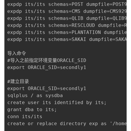
expdp its/its schemas=POST dumpfile=POST92
expdp its/its schemas=CMS dumpfile=CMS929.
expdp its/its schemas=QLIB dumpfile=QLIB92
expdp its/its schemas=RESCLOUD dumpfile=RE
expdp its/its schemas=PLANTATION dumpfile=
expdp its/its schemas=SAKAI dumpfile=SAKAI
导入命令

#导入之前指定环境变量ORACLE_SID

export ORACLE_SID=secondly1

#建立目录

export ORACLE_SID=secondly1

sqlplus / as sysdba

create user its identified by its;

grant dba to its;

conn its/its

create or replace directory exp as '/home/e