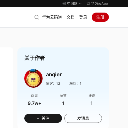
中国站
华为云App
华为云码道
文档
登录
注册
关于作者
anqier
博客：
13
粉丝：
1
阅读
获赞
评论
9.7w+
1
1
+ 关注
发消息