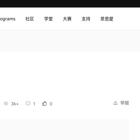
rograms
社区
学堂
大赛
支持
茶思屋
举报
3k+
1
0