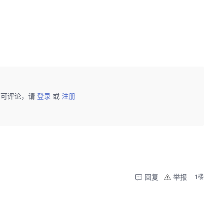
后可评论，请
登录
或
注册
回复
举报
1楼