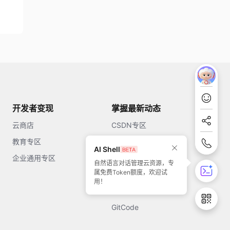
开发者变现
掌握最新动态
云商店
CSDN专区
教育专区
知乎
AI Shell
企业通用专区
开源中国
自然语言对话管理云资源，专
属免费Token额度，欢迎试
51CTO
用！
今日头条
GitCode