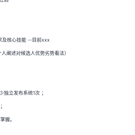
及核心技能 --目前xxx
，每个人阐述对候选人优势劣势看法）
少独立发布系统1次 ；
统；
的掌握。