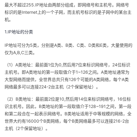
最大不超过255.IP地址由两部分组成，即网络号和主机号。网络号
者
标识的是Internet上的一个子网，而主机号标识的是子网中的某台主
机。
我
1.IP地址的分类
的
我
IP地址可分为5类，分别是A类、B类、C类、D类和E类，大量使用的
仅为A,B,C三类。
博
的
我
（1）A类地址：最前面1位为0,然后用7位来标识网络号，24位标识
客
论
的
我
主机号。即A类地址的第一段取值介于1~126之间。A类地址通常为
大型网络而提供，全世界总共只有126个可能的A类网络，每个A类
坛
圈
的
我
网络最多可以连接224-2台主机（2个保留地址）。
（2）B类地址：最前面2位是10,然后用14位来标识网络号，16位标
子
直
的
我
识主机号。因此，B类地址的第一段取值介于128~191之间，第一段
和第二段合在一起表示网络号。B类地址适用于中等规模的网络，全
我
播
活
的
世界大约有16000个B类网络，每个B类网络最多可以连接216-2台
主机（2个保留地址）。
我
动
关
的