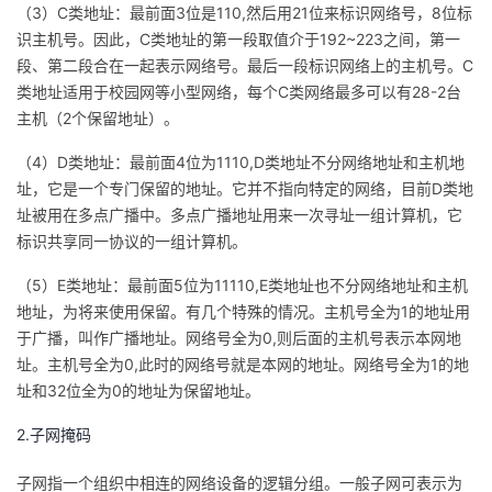
（3）C类地址：最前面3位是110,然后用21位来标识网络号，8位标
我
注
的
开
识主机号。因此，C类地址的第一段取值介于192~223之间，第一
段、第二段合在一起表示网络号。最后一段标识网络上的主机号。C
的
Programs
发
类地址适用于校园网等小型网络，每个C类网络最多可以有28-2台
主机（2个保留地址）。
支
者
（4）D类地址：最前面4位为1110,D类地址不分网络地址和主机地
持
学
址，它是一个专门保留的地址。它并不指向特定的网络，目前D类地
址被用在多点广播中。多点广播地址用来一次寻址一组计算机，它
我
堂
标识共享同一协议的一组计算机。
（5）E类地址：最前面5位为11110,E类地址也不分网络地址和主机
的
我
我
地址，为将来使用保留。有几个特殊的情况。主机号全为1的地址用
于广播，叫作广播地址。网络号全为0,则后面的主机号表示本网地
技
的
的
我
址。主机号全为0,此时的网络号就是本网的地址。网络号全为1的地
址和32位全为0的地址为保留地址。
术
云
课
的
我
2.子网掩码
支
声
程
认
的
我
子网指一个组织中相连的网络设备的逻辑分组。一般子网可表示为