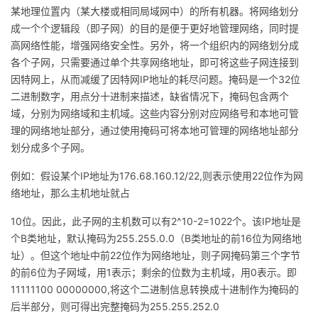
持
建
证
实
的
某地理位置内（某大楼或相同局域网中）的所有机器。将网络划分
成一个个逻辑段（即子网）的目的是便于更好地管理网络，同时提
议
验
收
高网络性能，增强网络安全性。另外，将一个组织内的网络划分成
各个子网，只需要通过单个共享网络地址，即可将这些子网连接到
藏
因特网上，从而减缓了因特网IP地址的耗尽问题。掩码是一个32位
二进制数字，用点分十进制来描述，缺省情况下，掩码包含两个
域，分别为网络域和主机域。这些内容分别对应网络号和本地可管
理的网络地址部分，通过使用掩码可将本地可管理的网络地址部分
划分成多个子网。
例如：假设某个IP地址为176.68.160.12/22,则表示使用22位作为网
络地址，那么主机地址就占
10位。因此，此子网的主机数可以有2^10-2=1022个。该IP地址是
个B类地址，默认掩码为255.255.0.0（B类地址的前16位为网络地
址）。但这个地址中前22位作为网络地址，则子网掩码第三个字节
的前6位为子网域，用1表示；剩余的位数为主机域，用0表示。即
11111100 00000000,将这个二进制信息转换成十进制作为掩码的
后半部分，则可得出完整掩码为255.255.252.0