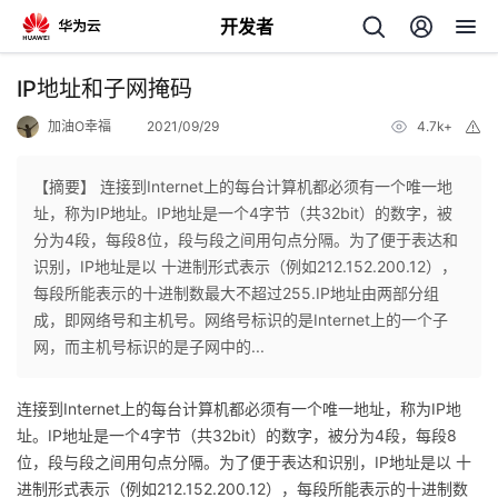
开发者
返
IP地址和子网掩码
回
加油O幸福
2021/09/29
4.7k+
举
报
【摘要】 连接到Internet上的每台计算机都必须有一个唯一地
址，称为IP地址。IP地址是一个4字节（共32bit）的数字，被
分为4段，每段8位，段与段之间用句点分隔。为了便于表达和
个
识别，IP地址是以 十进制形式表示（例如212.152.200.12），
每段所能表示的十进制数最大不超过255.IP地址由两部分组
我
人
成，即网络号和主机号。网络号标识的是Internet上的一个子
网，而主机号标识的是子网中的...
的
主
连接到Internet上的每台计算机都必须有一个唯一地址，称为IP地
开
页
址。IP地址是一个4字节（共
32bit）的数字，被分为4段，每段8
位，段与段之间用句点分隔。为了便于表达和识别，IP地址是以 十
发
进制形式表示（例如212.152.200.12），每段所能表示的十进制数