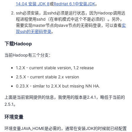
14.04 安装 JDK 8
或
RedHat 6.1中安装JDK
。
我
注
的
开
ssh必须安装，且sshd必须是运行状态，因为Hadoop调用远
程进程使用sshd（在单机模式中这个不是必须的）。另外，
的
Programs
发
需要实现master节点向slave节点的无密码登录，可以查看
实
现ssh的无密码登录
。
支
者
下载Hadoop
持
学
当前Hadoop有三个分支：
我
堂
1.2.X - current stable version, 1.2 release
2.5.X - current stable 2.x version
的
我
我
0.23.X - similar to 2.X.X but missing NN HA.
技
的
的
我
上面是当前官网提供的信息，我使用的版本是2.4.1，略低于当前的
2.5.1。
术
云
课
的
我
环境变量
支
声
程
认
的
我
环境变量JAVA_HOME是必需的，通常在安装JDK的时候就已经配置