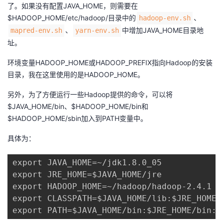
持
建
了。如果没有配置JAVA_HOME，则需要在
证
实
的
$HADOOP_HOME/etc/hadoop/目录中的
、
hadoop-env.sh
议
验
收
、
中增加JAVA_HOME目录地
mapred-env.sh
yarn-env.sh
址。
藏
环境变量HADOOP_HOME或HADOOP_PREFIX指向Hadoop的安装
目录，我在这里使用的是HADOOP_HOME。
另外，为了方便运行一些Hadoop提供的命令，可以将
$JAVA_HOME/bin、$HADOOP_HOME/bin和
$HADOOP_HOME/sbin加入到PATH变量中。
具体为：
export JAVA_HOME=~/jdk1.8.0_05

export JRE_HOME=$JAVA_HOME/jre

export HADOOP_HOME=~/hadoop/hadoop-2.4.1

export CLASSPATH=$JAVA_HOME/lib:$JRE_HOME/l