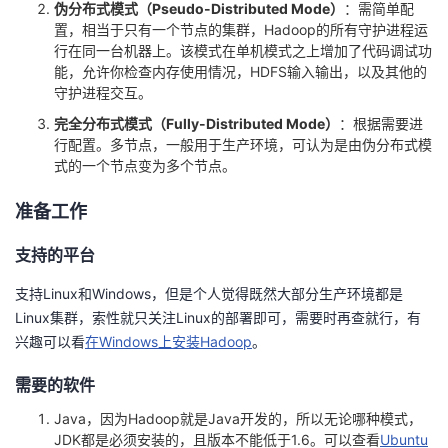
伪分布式模式（Pseudo-Distributed Mode）
：需简单配
置，相当于只有一个节点的集群，Hadoop的所有守护进程运
者
行在同一台机器上。该模式在单机模式之上增加了代码调试功
能，允许你检查内存使用情况，HDFS输入输出，以及其他的
我
守护进程交互。
完全分布式模式（Fully-Distributed Mode）
：根据需要进
的
我
行配置。多节点，一般用于生产环境，可认为是由伪分布式模
式的一个节点变为多个节点。
博
的
我
准备工作
客
论
的
我
支持的平台
坛
圈
的
我
支持Linux和Windows，但是个人觉得既然大部分生产环境都是
Linux集群，索性就只关注Linux的部署即可，需要时再查就行，有
子
直
的
我
兴趣可以看
在Windows上安装Hadoop
。
我
播
活
的
需要的软件
Java，因为Hadoop就是Java开发的，所以无论哪种模式，
我
动
关
的
JDK都是必须安装的，且版本不能低于1.6。可以查看
Ubuntu