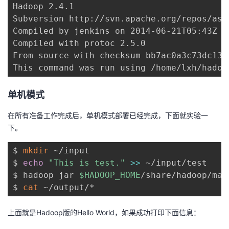
Hadoop 2.4.1

Subversion http://svn.apache.org/repos/asf
Compiled by jenkins on 2014-06-21T05:43Z

Compiled with protoc 2.5.0

From source with checksum bb7ac0a3c73dc131f
单机模式
在所有准备工作完成后，单机模式部署已经完成，下面就实验一
下。
$ 
mkdir
 ~/input

$ 
echo
"This is test."
>>
 ~/input/test

$ hadoop jar 
$HADOOP_HOME
/share/hadoop/map
$ 
cat
上面就是Hadoop版的Hello World，如果成功打印下面信息：