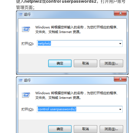
键入
netplwiz
或
control userpasswords2
，打开用户账号
管理页面；
者
我
的
我
博
的
我
客
论
的
我
坛
圈
的
我
子
直
的
我
我
播
活
的
我
动
关
的