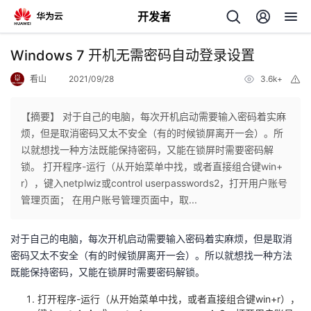
开发者
返
Windows 7 开机无需密码自动登录设置
回
看山
2021/09/28
3.6k+
举
报
【摘要】 对于自己的电脑，每次开机启动需要输入密码着实麻
烦，但是取消密码又太不安全（有的时候锁屏离开一会）。所
以就想找一种方法既能保持密码，又能在锁屏时需要密码解
个
锁。 打开程序-运行（从开始菜单中找，或者直接组合键win+
r），键入netplwiz或control userpasswords2，打开用户账号
我
人
管理页面； 在用户账号管理页面中，取...
的
主
对于自己的电脑，每次开机启动需要输入密码着实麻烦，但是取消
密码又太不安全（有的时候锁屏离开一会）。所以就想找一种方法
开
页
既能保持密码，又能在锁屏时需要密码解锁。
打开程序-运行（从开始菜单中找，或者直接组合键win+r），
发