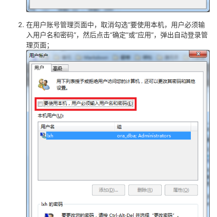
我
注
的
开
在用户账号管理页面中，取消勾选“要使用本机，用户必须输
的
Programs
发
入用户名和密码”，然后点击“确定”或“应用”，弹出自动登录管
理页面；
支
者
持
学
我
堂
的
我
我
技
的
的
我
术
云
课
的
我
支
声
程
认
的
我