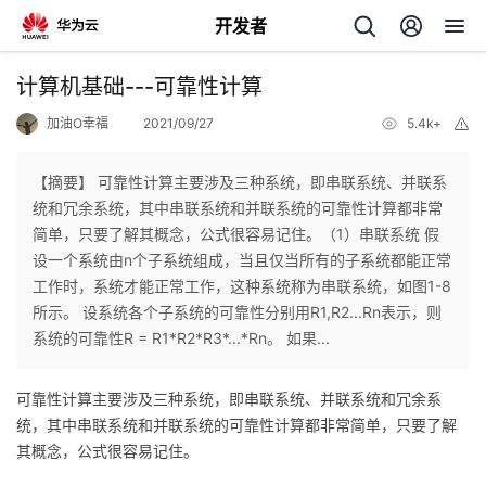
开发者
返
计算机基础---可靠性计算
回
加油O幸福
2021/09/27
5.4k+
举
报
【摘要】 可靠性计算主要涉及三种系统，即串联系统、并联系
统和冗余系统，其中串联系统和并联系统的可靠性计算都非常
简单，只要了解其概念，公式很容易记住。（1）串联系统 假
个
设一个系统由n个子系统组成，当且仅当所有的子系统都能正常
工作时，系统才能正常工作，这种系统称为串联系统，如图1-8
我
人
所示。 设系统各个子系统的可靠性分别用R1,R2...Rn表示，则
系统的可靠性R = R1*R2*R3*...*Rn。 如果...
我
的
主
可靠性计算主要涉及三种系统，即串联系统、并联系统和冗余系
我
的
开
页
统，其中串联系统和并联系统
的可靠性计算都非常简单，只要了解
其概念，公式很容易记住。
我
的
开
发