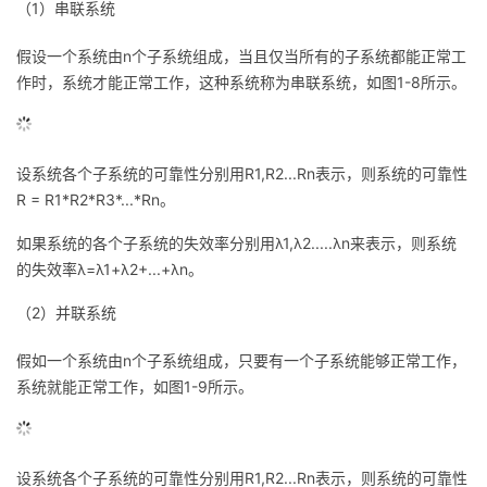
（1）串联系统
的
Programs
发
者
假设一个系统由n个子系统组成，当且仅当所有的子系统都能正常工
作时，系统才能正常工作，这种系统称为串联系统，如图1-8所示。
支
者
我
持
学
的
我
设系统各个子系统的可靠性分别用R1,R2...Rn
表示，则系统的可靠性
我
堂
博
的
我
R = R1*R2*R3*...*Rn
。
如果系统的各个子系统的失效率分别用λ1,λ2.....λn
来表示，则系统
的
我
客
论
的
我
我
的失效率λ=λ1+λ2+...+λn
。
技
的
坛
圈
的
我
的
我
（2）并联系统
术
云
子
直
的
我
课
的
我
假如一个系统由n个子系统组成，只要有一个子系统能够正常工作，
系统就能正常工作，如图1-9所示。
支
声
播
活
的
程
认
的
我
持
建
动
关
证
实
的
设系统各个子系统的可靠性分别用R1,R2...Rn
表示，则系统的可靠性