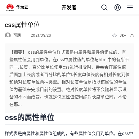
开发者
返
css属性单位
回
可期
2021/09/26
3k+
举
报
【摘要】 css的属性单位样式表是由属性和属性值组成的，有
些属性值会用到单位。在css中属性值的单位与html中的有所不
同一.长度，百分比单位使用css进行排版时，尝尝会在属性值
个
后面加上长度或者百分比的单位1.长度单位长度有相对长度到位
和绝对长度单位两种类型。相对长度单位是指以该属性的单位
我
人
值为基础来完成目前的设置。绝对长度单位将不会随着显示设
备的不同而改变。也就是说属性值使用绝对长度单位时，不论
的
主
在那...
css的属性单位
开
页
样式表是由属性和属性值组成的，有些属性值会用到单位。在css中
发