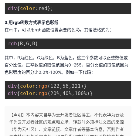
持
建
证
实
的
div
{
color
:
red
}
;
议
验
收
3.用rgb函数方式表示色彩纸
在cs中，可以用rgb函数设置索要的色彩。其语法格式为：
藏
rgb
{
R
,
G
,
B
}
其中，R为红色，G为绿色，B为蓝色。这三个参数可取正整数值或
百分比值。正整数值的取值范围为0~255，百分比值的取值范围为
色彩强度的百分比0.0%-100%。例如一下代码：
div
{
color
:
rgb
(
122
,
56
,
221
)
}
div
{
color
:
rgb
(
20%
,
40%
,
100%
)
}
【声明】本内容来自华为云开发者社区博主，不代表华为云及
华为云开发者社区的观点和立场。转载时必须标注文章的来源
（华为云社区）、文章链接、文章作者等基本信息，否则作者