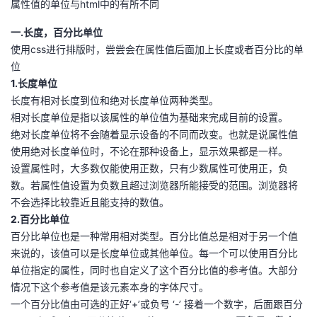
属性值的单位与html中的有所不同
者
一.长度，百分比单位
使用css进行排版时，尝尝会在属性值后面加上长度或者百分比的单
我
位
1.长度单位
的
我
长度有相对长度到位和绝对长度单位两种类型。
相对长度单位是指以该属性的单位值为基础来完成目前的设置。
博
的
我
绝对长度单位将不会随着显示设备的不同而改变。也就是说属性值
使用绝对长度单位时，不论在那种设备上，显示效果都是一样。
客
论
的
我
设置属性时，大多数仅能使用正数，只有少数属性可使用正，负
数。若属性值设置为负数且超过浏览器所能接受的范围。浏览器将
坛
圈
的
我
不会选择比较靠近且能支持的数值。
2.百分比单位
子
直
的
我
百分比单位也是一种常用相对类型。百分比值总是相对于另一个值
来说的，该值可以是长度单位或其他单位。每一个可以使用百分比
我
播
活
的
单位指定的属性，同时也自定义了这个百分比值的参考值。大部分
情况下这个参考值是该元素本身的字体尺寸。
我
动
关
的
一个百分比值由可选的正好‘+’或负号 ‘-’ 接着一个数字，后面跟百分