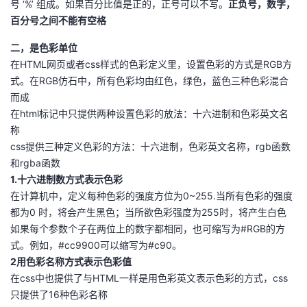
号 ‘%’ 组成。如果百分比值是正的，正号可以不写。
正负号，数字，
我
注
的
开
百分号之间不能有空格
的
Programs
二，是色彩单位
发
在HTML网页或者css样式的色彩定义里，设置色彩的方式是RGB方
支
式。在RGB仿石中，所有色彩均由红色，绿色，蓝色三种色彩混合
者
而成
在html标记中只提供两种设置色彩的放法：十六进制和色彩英文名
持
学
称
css提供三种定义色彩的方法：十六进制，色彩英文名称，rgb函数
我
堂
和rgba函数
1.十六进制数方式表示色彩
的
我
我
在计算机中，定义每种色彩的强度方位为0~255.当所有色彩的强度
都为0 时，将会产生黑色；当所欲色彩强度为255时，将产生白色
技
的
的
我
如果每个参数个子在两位上的数字都相同，也可缩写为#RGB的方
式。例如，#cc9900可以缩写为#c90。
术
云
课
的
我
2用色彩名称方式表示色彩值
在css中也提供了与HTML一样是用色彩英文表示色彩的方式，css
支
声
程
认
的
我
只提供了16种色彩名称